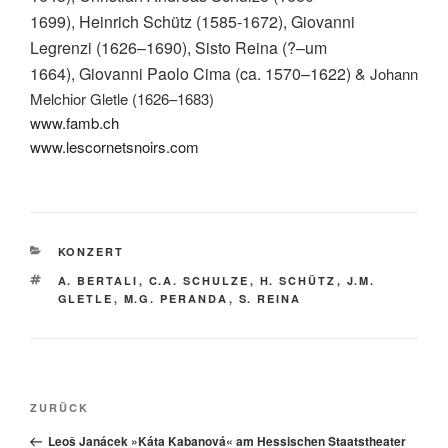
1699), Heinrich Schütz (1585-1672),
Giovanni
Legrenzi
(1626–1690), Sisto Reina (?–um
1664),
Giovanni Paolo Cima
(ca. 1570–1622) &
Johann
Melchior Gletle (1626–1683)
www.famb.ch
www.lescornetsnoirs.com
KATEGORIEN
KONZERT
SCHLAGWÖRTER
A. BERTALI
,
C.A. SCHULZE
,
H. SCHÜTZ
,
J.M.
GLETLE
,
M.G. PERANDA
,
S. REINA
Beitragsnavigation
Vorheriger
ZURÜCK
Beitrag
Leoš Janácek »Káta Kabanová« am Hessischen Staatstheater