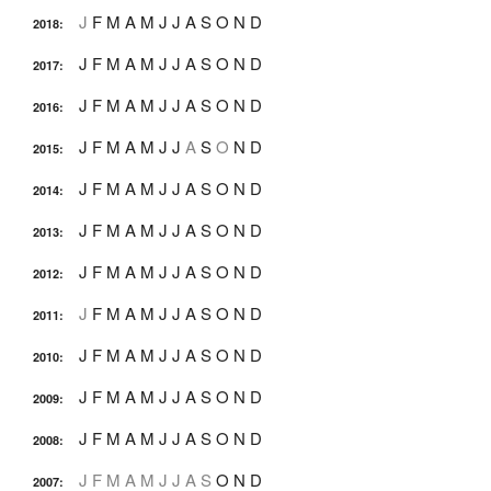
J
F
M
A
M
J
J
A
S
O
N
D
2018
:
J
F
M
A
M
J
J
A
S
O
N
D
2017
:
J
F
M
A
M
J
J
A
S
O
N
D
2016
:
J
F
M
A
M
J
J
A
S
O
N
D
2015
:
J
F
M
A
M
J
J
A
S
O
N
D
2014
:
J
F
M
A
M
J
J
A
S
O
N
D
2013
:
J
F
M
A
M
J
J
A
S
O
N
D
2012
:
J
F
M
A
M
J
J
A
S
O
N
D
2011
:
J
F
M
A
M
J
J
A
S
O
N
D
2010
:
J
F
M
A
M
J
J
A
S
O
N
D
2009
:
J
F
M
A
M
J
J
A
S
O
N
D
2008
:
J
F
M
A
M
J
J
A
S
O
N
D
2007
: