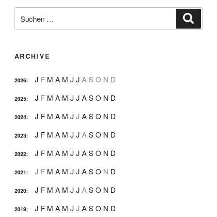
Suche
Suche
nach:
ARCHIVE
J
F
M
A
M
J
J
A
S
O
N
D
2026
:
J
F
M
A
M
J
J
A
S
O
N
D
2025
:
J
F
M
A
M
J
J
A
S
O
N
D
2024
:
J
F
M
A
M
J
J
A
S
O
N
D
2023
:
J
F
M
A
M
J
J
A
S
O
N
D
2022
:
J
F
M
A
M
J
J
A
S
O
N
D
2021
:
J
F
M
A
M
J
J
A
S
O
N
D
2020
:
J
F
M
A
M
J
J
A
S
O
N
D
2019
: