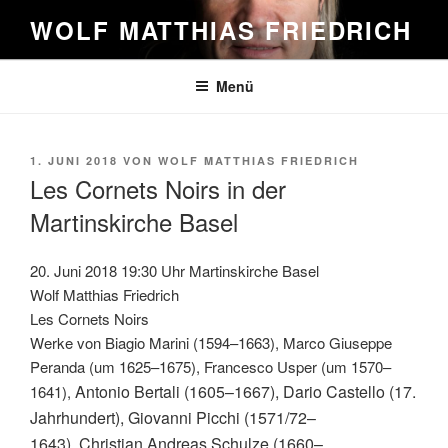
Zum
WOLF MATTHIAS FRIEDRICH
Inhalt
springen
Menü
VERÖFFENTLICHT
1. JUNI 2018
VON
WOLF MATTHIAS FRIEDRICH
AM
Les Cornets Noirs in der
Martinskirche Basel
20. Juni 2018 19:30 Uhr Martinskirche Basel
Wolf Matthias Friedrich
Les Cornets Noirs
Werke von Biagio Marini (1594–1663), Marco Giuseppe
Peranda (um 1625–1675), Francesco Usper (um 1570–
Antonio Bertali
(1605–1667), Dario Castello (17.
1641),
Jahrhundert),
Giovanni Picchi
(1571/72–
1643),
Christian Andreas Schulze
(1660–