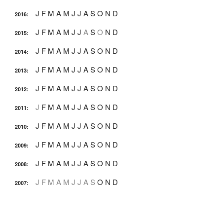
J
F
M
A
M
J
J
A
S
O
N
D
2016
:
J
F
M
A
M
J
J
A
S
O
N
D
2015
:
J
F
M
A
M
J
J
A
S
O
N
D
2014
:
J
F
M
A
M
J
J
A
S
O
N
D
2013
:
J
F
M
A
M
J
J
A
S
O
N
D
2012
:
J
F
M
A
M
J
J
A
S
O
N
D
2011
:
J
F
M
A
M
J
J
A
S
O
N
D
2010
:
J
F
M
A
M
J
J
A
S
O
N
D
2009
:
J
F
M
A
M
J
J
A
S
O
N
D
2008
:
J
F
M
A
M
J
J
A
S
O
N
D
2007
: