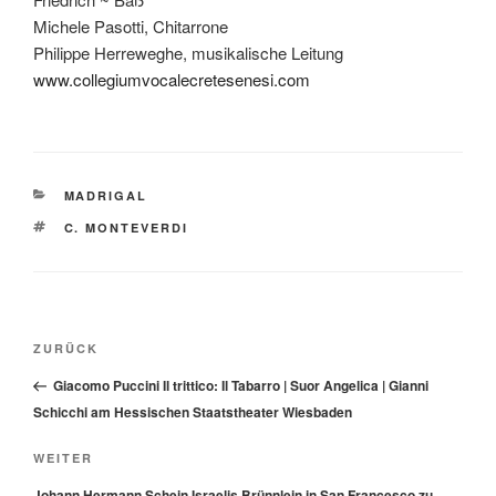
Michele Pasotti, Chitarrone
Philippe Herreweghe, musikalische Leitung
www.collegiumvocalecretesenesi.com
KATEGORIEN
MADRIGAL
SCHLAGWÖRTER
C. MONTEVERDI
Beitragsnavigation
Vorheriger
ZURÜCK
Beitrag
Giacomo Puccini Il trittico: Il Tabarro | Suor Angelica | Gianni
Schicchi am Hessischen Staatstheater Wiesbaden
Nächster
WEITER
Beitrag
Johann Hermann Schein Israelis Brünnlein in San Francesco zu