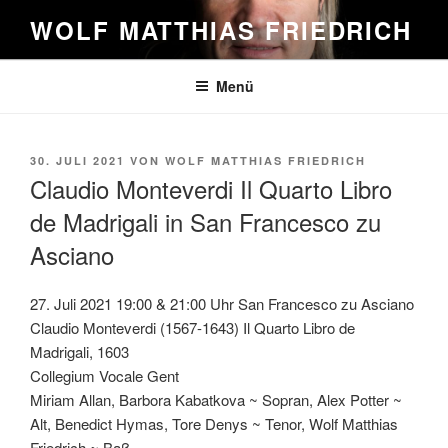
Zum
WOLF MATTHIAS FRIEDRICH
Inhalt
springen
Menü
VERÖFFENTLICHT
30. JULI 2021
VON
WOLF MATTHIAS FRIEDRICH
AM
Claudio Monteverdi Il Quarto Libro
de Madrigali in San Francesco zu
Asciano
27. Juli 2021 19:00 & 21:00 Uhr San Francesco zu Asciano
Claudio Monteverdi (1567-1643) Il Quarto Libro de
Madrigali, 1603
Collegium Vocale Gent
Miriam Allan, Barbora Kabatkova ~ Sopran, Alex Potter ~
Alt, Benedict Hymas, Tore Denys ~ Tenor, Wolf Matthias
Friedrich ~ Baß