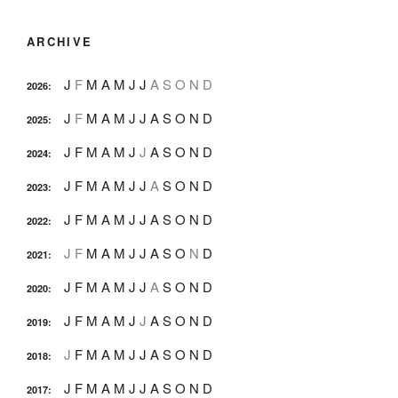
ARCHIVE
J
F
M
A
M
J
J
A
S
O
N
D
2026
:
J
F
M
A
M
J
J
A
S
O
N
D
2025
:
J
F
M
A
M
J
J
A
S
O
N
D
2024
:
J
F
M
A
M
J
J
A
S
O
N
D
2023
:
J
F
M
A
M
J
J
A
S
O
N
D
2022
:
J
F
M
A
M
J
J
A
S
O
N
D
2021
:
J
F
M
A
M
J
J
A
S
O
N
D
2020
:
J
F
M
A
M
J
J
A
S
O
N
D
2019
:
J
F
M
A
M
J
J
A
S
O
N
D
2018
:
J
F
M
A
M
J
J
A
S
O
N
D
2017
: