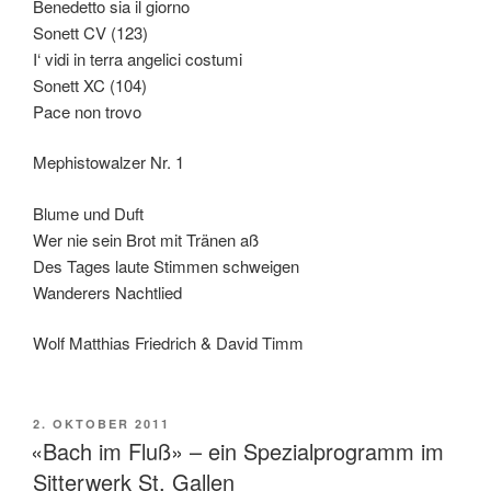
Benedetto sia il giorno
Sonett CV (123)
I‘ vidi in terra angelici costumi
Sonett XC (104)
Pace non trovo
Mephistowalzer Nr. 1
Blume und Duft
Wer nie sein Brot mit Tränen aß
Des Tages laute Stimmen schweigen
Wanderers Nachtlied
Wolf Matthias Friedrich & David Timm
VERÖFFENTLICHT
2. OKTOBER 2011
AM
«Bach im Fluß» – ein Spezialprogramm im
Sitterwerk St. Gallen