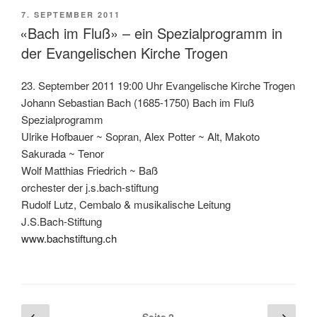
VERÖFFENTLICHT
7. SEPTEMBER 2011
AM
«Bach im Fluß» – ein Spezialprogramm in
der Evangelischen Kirche Trogen
23. September 2011 19:00 Uhr Evangelische Kirche Trogen
Johann Sebastian Bach (1685-1750) Bach im Fluß
Spezialprogramm
Ulrike Hofbauer ~ Sopran, Alex Potter ~ Alt, Makoto
Sakurada ~ Tenor
Wolf Matthias Friedrich ~ Baß
orchester der j.s.bach-stiftung
Rudolf Lutz, Cembalo & musikalische Leitung
J.S.Bach-Stiftung
www.bachstiftung.ch
Seitennummerierung
Vorherige
Näch