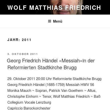
Zum
WOLF MATTHIAS FRIEDRICH
Inhalt
springen
Menü
JAHR:
2011
VERÖFFENTLICHT
3. OKTOBER 2011
AM
Georg Friedrich Händel «Messiah»in der
Reformierten Stadtkirche Brugg
29. Oktober 2011 20:00 Uhr Reformierte Stadtkirche Brugg
Georg Friedrich Händel (1685-1759) Messiah HWV 56
Monika Mauch ~ Sopran, Patrick Van Goethem ~ Altus,
Christophe Einhorn ~ Tenor, Wolf Matthias Friedrich ~ Baß
Collegium Vocale Lenzburg
Capriccio Barockorchester