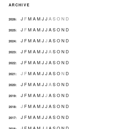
ARCHIVE
J
F
M
A
M
J
J
A
S
O
N
D
2026
:
J
F
M
A
M
J
J
A
S
O
N
D
2025
:
J
F
M
A
M
J
J
A
S
O
N
D
2024
:
J
F
M
A
M
J
J
A
S
O
N
D
2023
:
J
F
M
A
M
J
J
A
S
O
N
D
2022
:
J
F
M
A
M
J
J
A
S
O
N
D
2021
:
J
F
M
A
M
J
J
A
S
O
N
D
2020
:
J
F
M
A
M
J
J
A
S
O
N
D
2019
:
J
F
M
A
M
J
J
A
S
O
N
D
2018
:
J
F
M
A
M
J
J
A
S
O
N
D
2017
:
J
F
M
A
M
J
J
A
S
O
N
D
2016
: