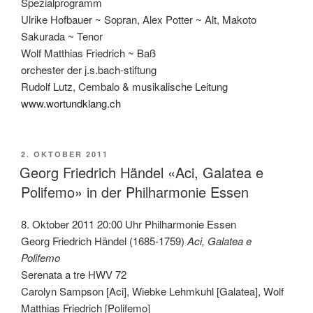
Spezialprogramm
Ulrike Hofbauer ~ Sopran, Alex Potter ~ Alt, Makoto
Sakurada ~ Tenor
Wolf Matthias Friedrich ~ Baß
orchester der j.s.bach-stiftung
Rudolf Lutz, Cembalo & musikalische Leitung
www.wortundklang.ch
VERÖFFENTLICHT
2. OKTOBER 2011
AM
Georg Friedrich Händel «Aci, Galatea e
Polifemo» in der Philharmonie Essen
8. Oktober 2011 20:00 Uhr Philharmonie Essen
Georg Friedrich Händel (1685-1759)
Aci, Galatea e
Polifemo
Serenata a tre HWV 72
Carolyn Sampson [Aci], Wiebke Lehmkuhl [Galatea], Wolf
Matthias Friedrich [Polifemo]