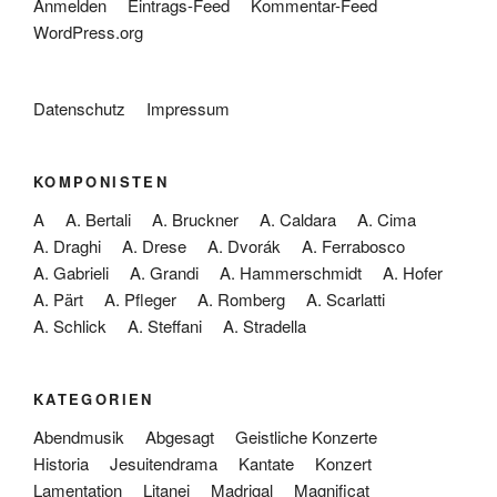
Anmelden
Eintrags-Feed
Kommentar-Feed
WordPress.org
Datenschutz
Impressum
KOMPONISTEN
A
A. Bertali
A. Bruckner
A. Caldara
A. Cima
A. Draghi
A. Drese
A. Dvorák
A. Ferrabosco
A. Gabrieli
A. Grandi
A. Hammerschmidt
A. Hofer
A. Pärt
A. Pfleger
A. Romberg
A. Scarlatti
A. Schlick
A. Steffani
A. Stradella
KATEGORIEN
Abendmusik
Abgesagt
Geistliche Konzerte
Historia
Jesuitendrama
Kantate
Konzert
Lamentation
Litanei
Madrigal
Magnificat