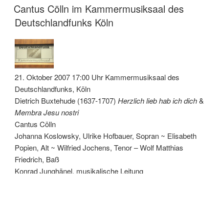
AM
Cantus Cölln im Kammermusiksaal des
Deutschlandfunks Köln
21. Oktober 2007 17:00 Uhr Kammermusiksaal des
Deutschlandfunks, Köln
Dietrich Buxtehude (1637-1707)
Herzlich lieb hab ich dich
&
Membra Jesu nostri
Cantus Cölln
Johanna Koslowsky, Ulrike Hofbauer, Sopran ~ Elisabeth
Popien, Alt ~ Wilfried Jochens, Tenor – Wolf Matthias
Friedrich, Baß
Konrad Junghänel, musikalische Leitung
Sendung der Aufzeichnung des Konzertes im
Deutschlandfunk am 30. Oktober 2007 ab 21:05 Uhr