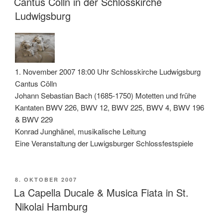
Cantus Cölln in der Schlosskirche
Ludwigsburg
1. November 2007 18:00 Uhr Schlosskirche Ludwigsburg
Cantus Cölln
Johann Sebastian Bach (1685-1750) Motetten und frühe
Kantaten BWV 226, BWV 12, BWV 225, BWV 4, BWV 196
& BWV 229
Konrad Junghänel, musikalische Leitung
Eine Veranstaltung der Luwigsburger Schlossfestspiele
VERÖFFENTLICHT
8. OKTOBER 2007
AM
La Capella Ducale & Musica Fiata in St.
Nikolai Hamburg