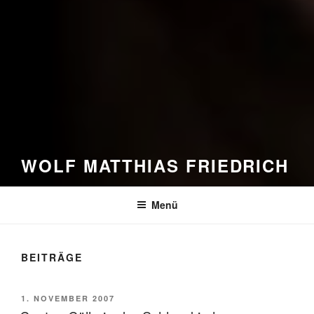
WOLF MATTHIAS FRIEDRICH
Menü
BEITRÄGE
VERÖFFENTLICHT
1. NOVEMBER 2007
AM