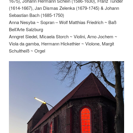
1675), Johann Hermann Schein (1586-1630), Franz Tunder
(1614-1667), Jan Dismas Zelenka (1679-1745) & Johann
Sebastian Bach (1685-1750)
Anna Nesyba ~ Sopran – Wolf Matthias Friedrich ~ Baß
Bell’Arte Salzburg
Anngret Siedel, Micaela Storch ~ Violini, Arno Jochem ~
Viola da gamba, Hermann Hickethier ~ Violone, Margit
Schultheiß ~ Orgel