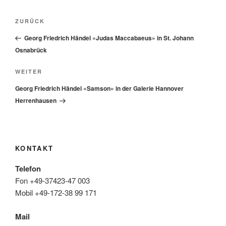
Beitragsnavigation
Vorheriger
ZURÜCK
Beitrag
Georg Friedrich Händel «Judas Maccabaeus» in St. Johann
Osnabrück
Nächster
WEITER
Beitrag
Georg Friedrich Händel «Samson» in der Galerie Hannover
Herrenhausen
KONTAKT
Telefon
Fon +49-37423-47 003
Mobil +49-172-38 99 171
Mail