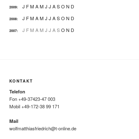
J
F
M
A
M
J
J
A
S
O
N
D
2009
:
J
F
M
A
M
J
J
A
S
O
N
D
2008
:
J
F
M
A
M
J
J
A
S
O
N
D
2007
:
KONTAKT
Telefon
Fon +49-37423-47 003
Mobil +49-172-38 99 171
Mail
wolfmatthiasfriedrich@t-online.de