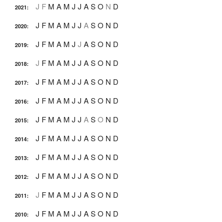
J
F
M
A
M
J
J
A
S
O
N
D
2021
:
J
F
M
A
M
J
J
A
S
O
N
D
2020
:
J
F
M
A
M
J
J
A
S
O
N
D
2019
:
J
F
M
A
M
J
J
A
S
O
N
D
2018
:
J
F
M
A
M
J
J
A
S
O
N
D
2017
:
J
F
M
A
M
J
J
A
S
O
N
D
2016
:
J
F
M
A
M
J
J
A
S
O
N
D
2015
:
J
F
M
A
M
J
J
A
S
O
N
D
2014
:
J
F
M
A
M
J
J
A
S
O
N
D
2013
:
J
F
M
A
M
J
J
A
S
O
N
D
2012
:
J
F
M
A
M
J
J
A
S
O
N
D
2011
:
J
F
M
A
M
J
J
A
S
O
N
D
2010
: