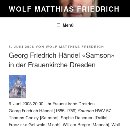
Zum
WOLF MATTHIAS FRIEDRICH
Inhalt
springen
Menü
VERÖFFENTLICHT
5. JUNI 2008
VON
WOLF MATTHIAS FRIEDRICH
AM
Georg Friedrich Händel «Samson»
in der Frauenkirche Dresden
6. Juni 2008 20:00 Uhr Frauenkirche Dresden
Georg Friedrich Händel (1685-1759)
Samson
HWV 57
Thomas Cooley [Samson], Sophie Daneman [Dalila],
Franziska Gottwald [Micah], William Berger [Manoah], Wolf