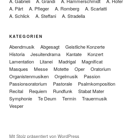
A. Gabrieli
A. Grandi
A. Hammerschmidt
A. Hofer
A. Pärt
A. Pfleger
A. Romberg
A. Scarlatti
A. Schlick
A. Steffani
A. Stradella
KATEGORIEN
Abendmusik
Abgesagt
Geistliche Konzerte
Historia
Jesuitendrama
Kantate
Konzert
Lamentation
Litanei
Madrigal
Magnificat
Masques
Messe
Motette
Oper
Oratorium
Organistenmusiken
Orgelmusik
Passion
Passionsoratorium
Pastorale
Psalmkomposition
Recital
Requiem
Rundfunk
Stabat Mater
Symphonie
Te Deum
Termin
Trauermusik
Vesper
Mit Stolz präsentiert von WordPress