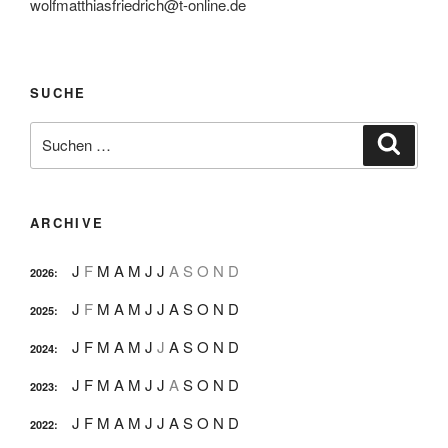
wolfmatthiasfriedrich@t-online.de
SUCHE
Suche
Suche
nach:
ARCHIVE
J
F
M
A
M
J
J
A
S
O
N
D
2026
:
J
F
M
A
M
J
J
A
S
O
N
D
2025
:
J
F
M
A
M
J
J
A
S
O
N
D
2024
:
J
F
M
A
M
J
J
A
S
O
N
D
2023
:
J
F
M
A
M
J
J
A
S
O
N
D
2022
: