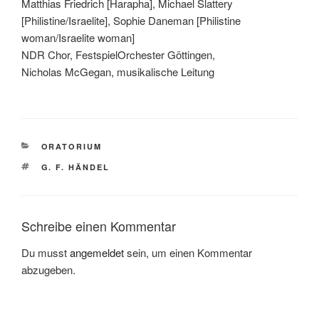
Matthias Friedrich [Harapha], Michael Slattery
[Philistine/Israelite], Sophie Daneman [Philistine
woman/Israelite woman]
NDR Chor, FestspielOrchester Göttingen,
Nicholas McGegan, musikalische Leitung
KATEGORIEN
ORATORIUM
SCHLAGWÖRTER
G. F. HÄNDEL
Schreibe einen Kommentar
Du musst
angemeldet
sein, um einen Kommentar
abzugeben.