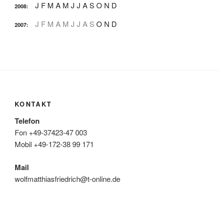
J
F
M
A
M
J
J
A
S
O
N
D
2008
:
J
F
M
A
M
J
J
A
S
O
N
D
2007
:
KONTAKT
Telefon
Fon +49-37423-47 003
Mobil +49-172-38 99 171
Mail
wolfmatthiasfriedrich@t-online.de