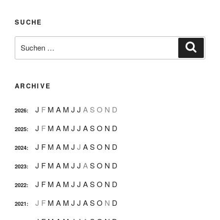
SUCHE
Suche
Suche
nach:
ARCHIVE
J
F
M
A
M
J
J
A
S
O
N
D
2026
:
J
F
M
A
M
J
J
A
S
O
N
D
2025
:
J
F
M
A
M
J
J
A
S
O
N
D
2024
:
J
F
M
A
M
J
J
A
S
O
N
D
2023
:
J
F
M
A
M
J
J
A
S
O
N
D
2022
:
J
F
M
A
M
J
J
A
S
O
N
D
2021
: