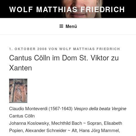
Zum
WOLF MATTHIAS FRIEDRICH
Inhalt
springen
Menü
VERÖFFENTLICHT
1. OKTOBER 2008
VON
WOLF MATTHIAS FRIEDRICH
AM
Cantus Cölln im Dom St. Viktor zu
Xanten
Claudio Monteverdi (1567-1643)
Vespro della beata Vergine
Cantus Cölln
Johanna Koslowsky, Mechthild Bach ~ Sopran, Elisabeth
Popien, Alexander Schneider ~ Alt, Hans Jörg Mammel,