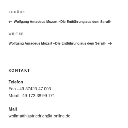
Beitragsnavigation
Vorheriger
ZURÜCK
Beitrag
Wolfgang Amadeus Mozart «Die Entführung aus dem Serail»
Nächster
WEITER
Beitrag
Wolfgang Amadeus Mozart «Die Entführung aus dem Serail»
KONTAKT
Telefon
Fon +49-37423-47 003
Mobil +49-172-38 99 171
Mail
wolfmatthiasfriedrich@t-online.de