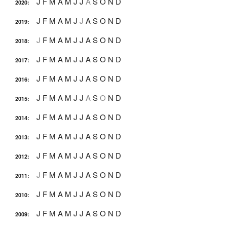
J
F
M
A
M
J
J
A
S
O
N
D
2020
:
J
F
M
A
M
J
J
A
S
O
N
D
2019
:
J
F
M
A
M
J
J
A
S
O
N
D
2018
:
J
F
M
A
M
J
J
A
S
O
N
D
2017
:
J
F
M
A
M
J
J
A
S
O
N
D
2016
:
J
F
M
A
M
J
J
A
S
O
N
D
2015
:
J
F
M
A
M
J
J
A
S
O
N
D
2014
:
J
F
M
A
M
J
J
A
S
O
N
D
2013
:
J
F
M
A
M
J
J
A
S
O
N
D
2012
:
J
F
M
A
M
J
J
A
S
O
N
D
2011
:
J
F
M
A
M
J
J
A
S
O
N
D
2010
:
J
F
M
A
M
J
J
A
S
O
N
D
2009
: