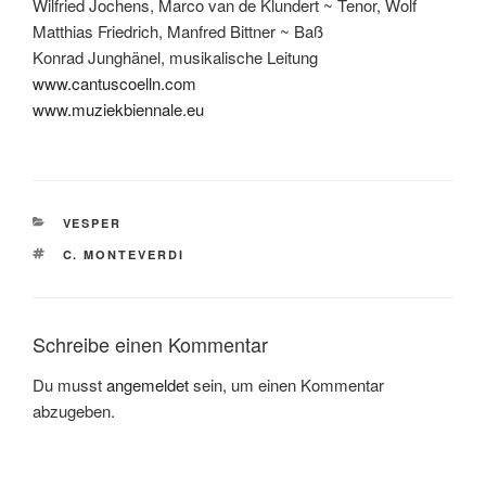
Wilfried Jochens, Marco van de Klundert ~ Tenor, Wolf
Matthias Friedrich, Manfred Bittner ~ Baß
Konrad Junghänel, musikalische Leitung
www.cantuscoelln.com
www.muziekbiennale.eu
KATEGORIEN
VESPER
SCHLAGWÖRTER
C. MONTEVERDI
Schreibe einen Kommentar
Du musst
angemeldet
sein, um einen Kommentar
abzugeben.