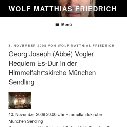
Zum
WOLF MATTHIAS FRIEDRICH
Inhalt
springen
Menü
VERÖFFENTLICHT
8. NOVEMBER 2008
VON
WOLF MATTHIAS FRIEDRICH
AM
Georg Joseph (Abbé) Vogler
Requiem Es-Dur in der
Himmelfahrtskirche München
Sendling
10. November 2008 20:00 Uhr Himmelfahrtskirche
München Sendling