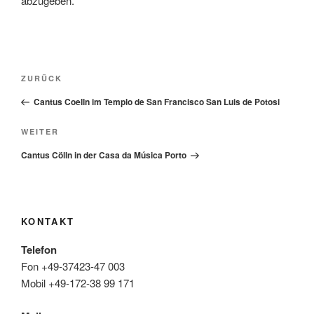
abzugeben.
Beitragsnavigation
Vorheriger
ZURÜCK
Beitrag
Cantus Coelln im Templo de San Francisco San Luis de Potosi
Nächster
WEITER
Beitrag
Cantus Cölln in der Casa da Música Porto
KONTAKT
Telefon
Fon +49-37423-47 003
Mobil +49-172-38 99 171