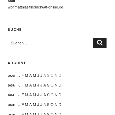
Mail
wolfmatthiasfriedrich@t-online.de
SUCHE
Suche
Suche
nach:
ARCHIVE
J
F
M
A
M
J
J
A
S
O
N
D
2026
:
J
F
M
A
M
J
J
A
S
O
N
D
2025
:
J
F
M
A
M
J
J
A
S
O
N
D
2024
:
J
F
M
A
M
J
J
A
S
O
N
D
2023
:
J
F
M
A
M
J
J
A
S
O
N
D
2022
: