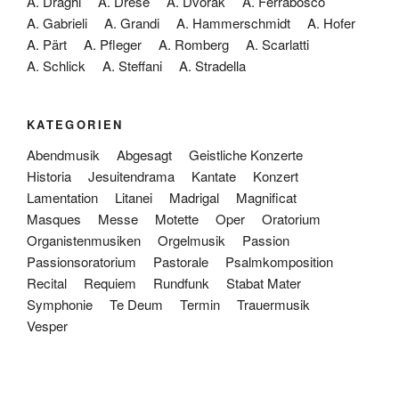
A. Draghi
A. Drese
A. Dvorák
A. Ferrabosco
A. Gabrieli
A. Grandi
A. Hammerschmidt
A. Hofer
A. Pärt
A. Pfleger
A. Romberg
A. Scarlatti
A. Schlick
A. Steffani
A. Stradella
KATEGORIEN
Abendmusik
Abgesagt
Geistliche Konzerte
Historia
Jesuitendrama
Kantate
Konzert
Lamentation
Litanei
Madrigal
Magnificat
Masques
Messe
Motette
Oper
Oratorium
Organistenmusiken
Orgelmusik
Passion
Passionsoratorium
Pastorale
Psalmkomposition
Recital
Requiem
Rundfunk
Stabat Mater
Symphonie
Te Deum
Termin
Trauermusik
Vesper