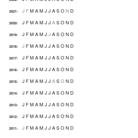
J
F
M
A
M
J
J
A
S
O
N
D
2021
:
J
F
M
A
M
J
J
A
S
O
N
D
2020
:
J
F
M
A
M
J
J
A
S
O
N
D
2019
:
J
F
M
A
M
J
J
A
S
O
N
D
2018
:
J
F
M
A
M
J
J
A
S
O
N
D
2017
:
J
F
M
A
M
J
J
A
S
O
N
D
2016
:
J
F
M
A
M
J
J
A
S
O
N
D
2015
:
J
F
M
A
M
J
J
A
S
O
N
D
2014
:
J
F
M
A
M
J
J
A
S
O
N
D
2013
:
J
F
M
A
M
J
J
A
S
O
N
D
2012
:
J
F
M
A
M
J
J
A
S
O
N
D
2011
: