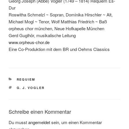
Georg Joseph (Abbé) Vogler (1749 – 1814) Requiem Es-
Dur
Roswitha Schmelzl ~ Sopran, Dominika Hirschler ~ Alt,
Michael Mogl ~ Tenor, Wolf Matthias Friedrich ~ Baß
orpheus chor münchen, Neue Hofkapelle München
Gerd Guglhör, musikalische Leitung
www.orpheus-chor.de
Eine Co-Produktion mit dem BR und Oehms Classics
KATEGORIEN
REQUIEM
SCHLAGWÖRTER
G. J. VOGLER
Schreibe einen Kommentar
Du musst
angemeldet
sein, um einen Kommentar