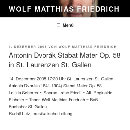
Zum
WOLF MATTHIAS FRIEDRICH
Inhalt
springen
Menü
VERÖFFENTLICHT
1. DEZEMBER 2008
VON
WOLF MATTHIAS FRIEDRICH
AM
Antonin Dvorák Stabat Mater Op. 58
in St. Laurenzen St. Gallen
14. Dezember 2008 17:30 Uhr St. Laurenzen St. Gallen
Antonin Dvorák (1841-1904) Stabat Mater Op. 58
Letizia Scherrer ~ Sopran, Irène Friedli ~ Alt, Reginaldo
Pinheiro ~ Tenor, Wolf Matthias Friedrich ~ Baß
Bachchor St. Gallen
Rudolf Lutz, musikalische Leitung