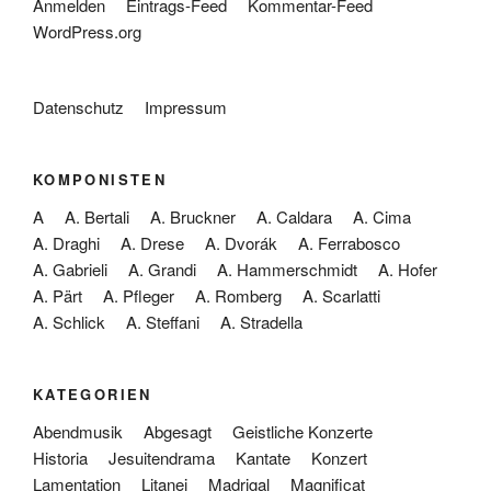
Anmelden
Eintrags-Feed
Kommentar-Feed
WordPress.org
Datenschutz
Impressum
KOMPONISTEN
A
A. Bertali
A. Bruckner
A. Caldara
A. Cima
A. Draghi
A. Drese
A. Dvorák
A. Ferrabosco
A. Gabrieli
A. Grandi
A. Hammerschmidt
A. Hofer
A. Pärt
A. Pfleger
A. Romberg
A. Scarlatti
A. Schlick
A. Steffani
A. Stradella
KATEGORIEN
Abendmusik
Abgesagt
Geistliche Konzerte
Historia
Jesuitendrama
Kantate
Konzert
Lamentation
Litanei
Madrigal
Magnificat