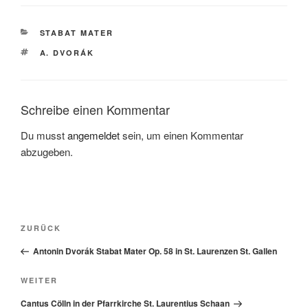
KATEGORIEN
STABAT MATER
SCHLAGWÖRTER
A. DVORÁK
Schreibe einen Kommentar
Du musst
angemeldet
sein, um einen Kommentar
abzugeben.
Beitragsnavigation
Vorheriger
ZURÜCK
Beitrag
Antonin Dvorák Stabat Mater Op. 58 in St. Laurenzen St. Gallen
Nächster
WEITER
Beitrag
Cantus Cölln in der Pfarrkirche St. Laurentius Schaan