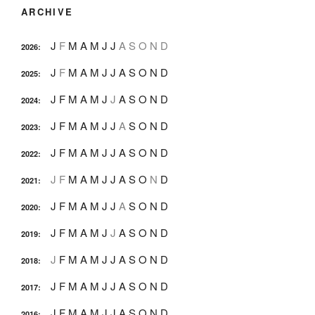
ARCHIVE
J
F
M
A
M
J
J
A
S
O
N
D
2026
:
J
F
M
A
M
J
J
A
S
O
N
D
2025
:
J
F
M
A
M
J
J
A
S
O
N
D
2024
:
J
F
M
A
M
J
J
A
S
O
N
D
2023
:
J
F
M
A
M
J
J
A
S
O
N
D
2022
:
J
F
M
A
M
J
J
A
S
O
N
D
2021
:
J
F
M
A
M
J
J
A
S
O
N
D
2020
:
J
F
M
A
M
J
J
A
S
O
N
D
2019
:
J
F
M
A
M
J
J
A
S
O
N
D
2018
:
J
F
M
A
M
J
J
A
S
O
N
D
2017
:
J
F
M
A
M
J
J
A
S
O
N
D
2016
: