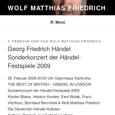
Zum
WOLF MATTHIAS FRIEDRICH
Inhalt
springen
Menü
VERÖFFENTLICHT
5. FEBRUAR 2009
VON
WOLF MATTHIAS FRIEDRICH
AM
Georg Friedrich Händel
Sonderkonzert der Händel-
Festspiele 2009
25. Februar 2009 20:00 Uhr Opernhaus Karlsruhe
THE BEST OF BRITISH – HÄNDEL IN LONDON
Sonderkonzert der Händel-Festspiele 2009
Kirsten Blaise, Heidrun Kordes, Ewa Wolak, Franz
Vitzthum, Bernhard Berchtold & Wolf Matthias Friedrich
Die Deutschen Händel-Solisten
Anthony Bramall, musikalische Leitung