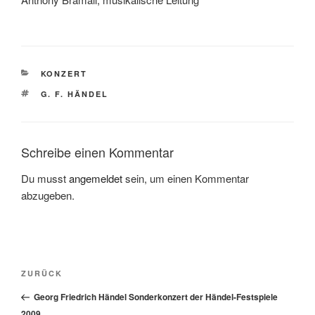
KATEGORIEN
KONZERT
SCHLAGWÖRTER
G. F. HÄNDEL
Schreibe einen Kommentar
Du musst
angemeldet
sein, um einen Kommentar
abzugeben.
Beitragsnavigation
Vorheriger
ZURÜCK
Beitrag
Georg Friedrich Händel Sonderkonzert der Händel-Festspiele
2009