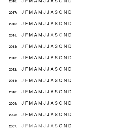
J
F
M
A
M
J
J
A
S
O
N
D
2018
:
J
F
M
A
M
J
J
A
S
O
N
D
2017
:
J
F
M
A
M
J
J
A
S
O
N
D
2016
:
J
F
M
A
M
J
J
A
S
O
N
D
2015
:
J
F
M
A
M
J
J
A
S
O
N
D
2014
:
J
F
M
A
M
J
J
A
S
O
N
D
2013
:
J
F
M
A
M
J
J
A
S
O
N
D
2012
:
J
F
M
A
M
J
J
A
S
O
N
D
2011
:
J
F
M
A
M
J
J
A
S
O
N
D
2010
:
J
F
M
A
M
J
J
A
S
O
N
D
2009
:
J
F
M
A
M
J
J
A
S
O
N
D
2008
:
J
F
M
A
M
J
J
A
S
O
N
D
2007
: