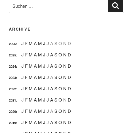
Suche
Suche
nach:
ARCHIVE
J
F
M
A
M
J
J
A
S
O
N
D
2026
:
J
F
M
A
M
J
J
A
S
O
N
D
2025
:
J
F
M
A
M
J
J
A
S
O
N
D
2024
:
J
F
M
A
M
J
J
A
S
O
N
D
2023
:
J
F
M
A
M
J
J
A
S
O
N
D
2022
:
J
F
M
A
M
J
J
A
S
O
N
D
2021
:
J
F
M
A
M
J
J
A
S
O
N
D
2020
:
J
F
M
A
M
J
J
A
S
O
N
D
2019
: