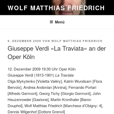
Zum
WOLF MATTHIAS FRIEDRICH
Inhalt
springen
Menü
VERÖFFENTLICHT
9. DEZEMBER 2009
VON
WOLF MATTHIAS FRIEDRICH
AM
Giuseppe Verdi «La Traviata» an der
Oper Köln
12. Dezember 2009 19:30 Uhr Oper Köln
Giuseppe Verdi (1813-1901)
La Traviata
Olga Mykytenko [Violetta Valéry], Katrin Wundsam [Flora
Bervoix], Andrea Andonian [Annina], Fernando Portari
[Alfredo Germont], Georg Tichy [Giorgio Germont], John
Heuzenroeder [Gastone], Martin Kronthaler [Baron
Douphol], Wolf Matthias Friedrich [Marchese d’Obigny: 4],
Dennis Wilgenhof [Dottore Grenvil]