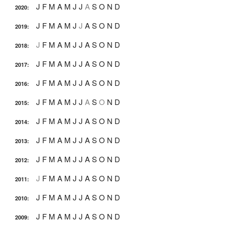
J
F
M
A
M
J
J
A
S
O
N
D
2020
:
J
F
M
A
M
J
J
A
S
O
N
D
2019
:
J
F
M
A
M
J
J
A
S
O
N
D
2018
:
J
F
M
A
M
J
J
A
S
O
N
D
2017
:
J
F
M
A
M
J
J
A
S
O
N
D
2016
:
J
F
M
A
M
J
J
A
S
O
N
D
2015
:
J
F
M
A
M
J
J
A
S
O
N
D
2014
:
J
F
M
A
M
J
J
A
S
O
N
D
2013
:
J
F
M
A
M
J
J
A
S
O
N
D
2012
:
J
F
M
A
M
J
J
A
S
O
N
D
2011
:
J
F
M
A
M
J
J
A
S
O
N
D
2010
:
J
F
M
A
M
J
J
A
S
O
N
D
2009
: