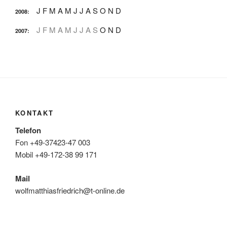
J
F
M
A
M
J
J
A
S
O
N
D
2008
:
J
F
M
A
M
J
J
A
S
O
N
D
2007
:
KONTAKT
Telefon
Fon +49-37423-47 003
Mobil +49-172-38 99 171
Mail
wolfmatthiasfriedrich@t-online.de