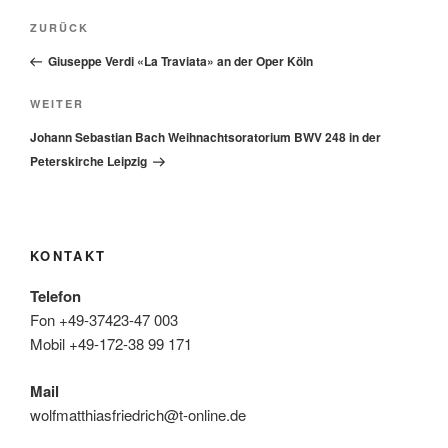
Beitragsnavigation
Vorheriger
ZURÜCK
Beitrag
Giuseppe Verdi «La Traviata» an der Oper Köln
Nächster
WEITER
Beitrag
Johann Sebastian Bach Weihnachtsoratorium BWV 248 in der
Peterskirche Leipzig
KONTAKT
Telefon
Fon +49-37423-47 003
Mobil +49-172-38 99 171
Mail
wolfmatthiasfriedrich@t-online.de