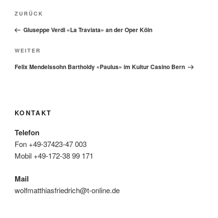
Beitragsnavigation
Vorheriger
ZURÜCK
Beitrag
Giuseppe Verdi «La Traviata» an der Oper Köln
Nächster
WEITER
Beitrag
Felix Mendelssohn Bartholdy «Paulus» im Kultur Casino Bern
KONTAKT
Telefon
Fon +49-37423-47 003
Mobil +49-172-38 99 171
Mail
wolfmatthiasfriedrich@t-online.de