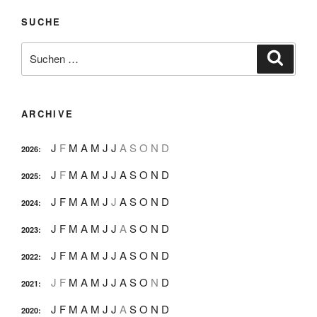
SUCHE
Suche
Suche
nach:
ARCHIVE
J
F
M
A
M
J
J
A
S
O
N
D
2026
:
J
F
M
A
M
J
J
A
S
O
N
D
2025
:
J
F
M
A
M
J
J
A
S
O
N
D
2024
:
J
F
M
A
M
J
J
A
S
O
N
D
2023
:
J
F
M
A
M
J
J
A
S
O
N
D
2022
:
J
F
M
A
M
J
J
A
S
O
N
D
2021
:
J
F
M
A
M
J
J
A
S
O
N
D
2020
: