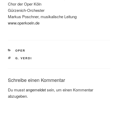
Chor der Oper Köln
Gürzenich-Orchester
Markus Poschner, musikalische Leitung
www.operkoeln.de
KATEGORIEN
OPER
SCHLAGWÖRTER
G. VERDI
Schreibe einen Kommentar
Du musst
angemeldet
sein, um einen Kommentar
abzugeben.