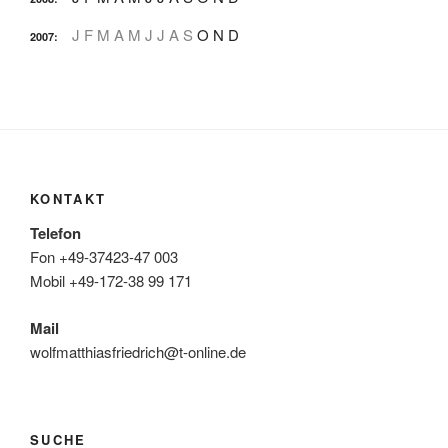
J
F
M
A
M
J
J
A
S
O
N
D
2007
:
KONTAKT
Telefon
Fon +49-37423-47 003
Mobil +49-172-38 99 171
Mail
wolfmatthiasfriedrich@t-online.de
SUCHE