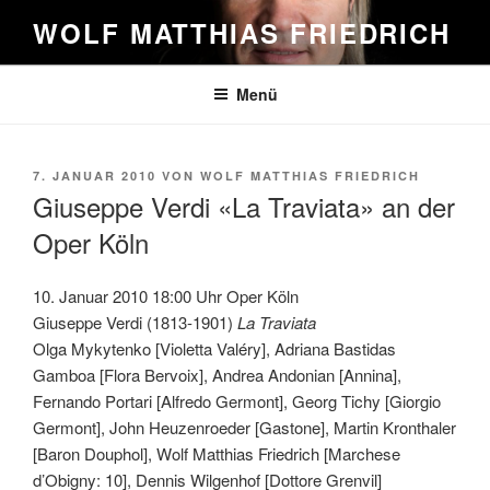
Zum
WOLF MATTHIAS FRIEDRICH
Inhalt
springen
Menü
VERÖFFENTLICHT
7. JANUAR 2010
VON
WOLF MATTHIAS FRIEDRICH
AM
Giuseppe Verdi «La Traviata» an der
Oper Köln
10. Januar 2010 18:00 Uhr Oper Köln
Giuseppe Verdi (1813-1901)
La Traviata
Olga Mykytenko [Violetta Valéry], Adriana Bastidas
Gamboa [Flora Bervoix], Andrea Andonian [Annina],
Fernando Portari [Alfredo Germont], Georg Tichy [Giorgio
Germont], John Heuzenroeder [Gastone], Martin Kronthaler
[Baron Douphol], Wolf Matthias Friedrich [Marchese
d’Obigny: 10], Dennis Wilgenhof [Dottore Grenvil]