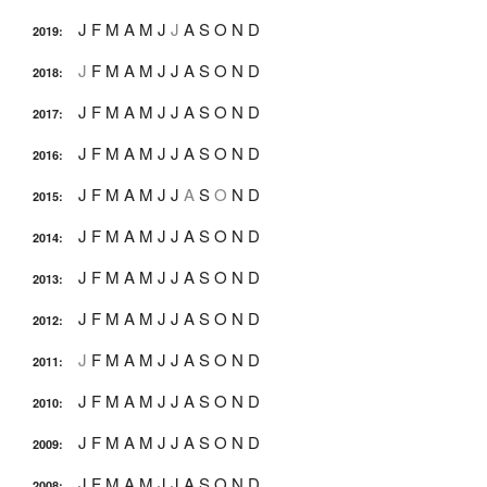
J
F
M
A
M
J
J
A
S
O
N
D
2019
:
J
F
M
A
M
J
J
A
S
O
N
D
2018
:
J
F
M
A
M
J
J
A
S
O
N
D
2017
:
J
F
M
A
M
J
J
A
S
O
N
D
2016
:
J
F
M
A
M
J
J
A
S
O
N
D
2015
:
J
F
M
A
M
J
J
A
S
O
N
D
2014
:
J
F
M
A
M
J
J
A
S
O
N
D
2013
:
J
F
M
A
M
J
J
A
S
O
N
D
2012
:
J
F
M
A
M
J
J
A
S
O
N
D
2011
:
J
F
M
A
M
J
J
A
S
O
N
D
2010
:
J
F
M
A
M
J
J
A
S
O
N
D
2009
:
J
F
M
A
M
J
J
A
S
O
N
D
2008
: