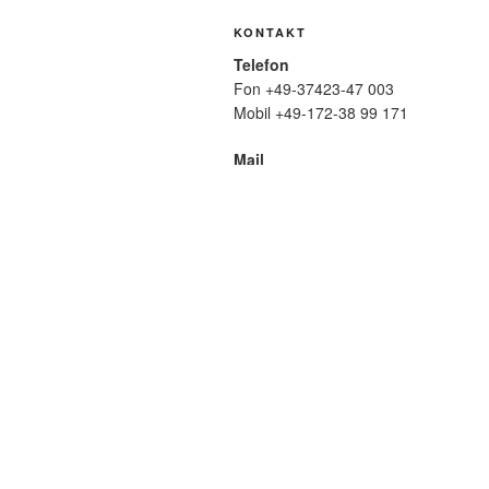
KONTAKT
Telefon
Fon +49-37423-47 003
Mobil +49-172-38 99 171
Mail
wolfmatthiasfriedrich@t-online.de
SUCHE
Suche
nach:
META
Anmelden
Eintrags-Feed
Komme
WordPress.org