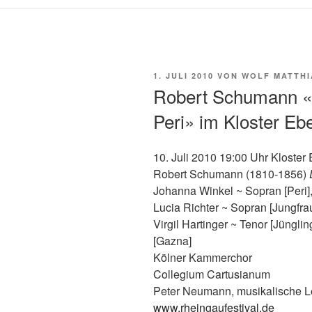
VERÖFFENTLICHT
1. JULI 2010
VON
WOLF MATTHI
AM
Robert Schumann «
Peri» im Kloster Eb
10. Juli 2010 19:00 Uhr Kloster
Robert Schumann (1810-1856)
Johanna Winkel ~ Sopran [Peri],
Lucia Richter ~ Sopran [Jungfrau
Virgil Hartinger ~ Tenor [Jünglin
[Gazna]
Kölner Kammerchor
Collegium Cartusianum
Peter Neumann, musikalische L
www.rheingaufestival.de