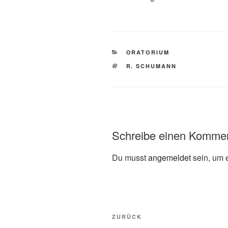
KATEGORIEN
ORATORIUM
SCHLAGWÖRTER
R. SCHUMANN
Schreibe einen Komme
Du musst
angemeldet
sein, um 
Beitragsnavigation
Vorheriger
ZURÜCK