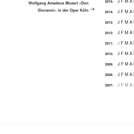
Beitrag
J
F
M
A
2015
:
Wolfgang Amadeus Mozart «Don
Giovanni» in der Oper Köln
J
F
M
A
2014
:
J
F
M
A
2013
:
J
F
M
A
2012
:
J
F
M
A
2011
:
J
F
M
A
2010
:
J
F
M
A
2009
:
J
F
M
A
2008
:
J
F
M
A
2007
: