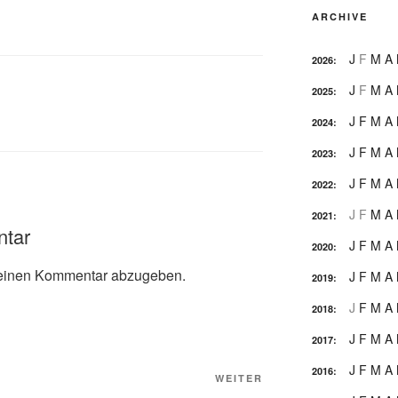
ARCHIVE
J
F
M
A
2026
:
J
F
M
A
2025
:
J
F
M
A
2024
:
J
F
M
A
2023
:
J
F
M
A
2022
:
J
F
M
A
2021
:
ntar
J
F
M
A
2020
:
einen Kommentar abzugeben.
J
F
M
A
2019
:
J
F
M
A
2018
:
J
F
M
A
2017
:
J
F
M
A
2016
:
Nächster
WEITER