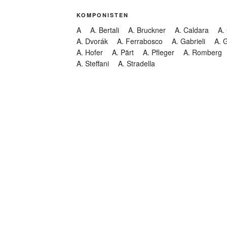
KOMPONISTEN
A
A. Bertali
A. Bruckner
A. Caldara
A.
A. Dvorák
A. Ferrabosco
A. Gabrieli
A. 
A. Hofer
A. Pärt
A. Pfleger
A. Romberg
A. Steffani
A. Stradella
KATEGORIEN
Abendmusik
Abgesagt
Geistliche Konzerte
Kantate
Konzert
Lamentation
Litanei
Messe
Motette
Oper
Oratorium
Organ
Passion
Passionsoratorium
Pastorale
Ps
Suchen
Requiem
Rundfunk
Stabat Mater
Symph
Trauermusik
Vesper
ntar-Feed