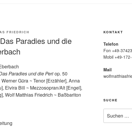
AS FRIEDRICH
KONTAKT
Das Paradies und die
Telefon
erbach
Fon +49-37423
Mobil +49-172-
 Eberbach
Mail
Das Paradies und die Peri
op. 50
wolfmatthiasfri
 Werner Güra ~ Tenor [Erzähler], Anna
], Elvira Bill ~ Mezzosopran/Alt [Engel],
g], Wolf Matthias Friedrich ~ Baßbariton
SUCHE
Suche
nach:
eitung