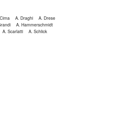
 Cima
A. Draghi
A. Drese
Grandi
A. Hammerschmidt
A. Scarlatti
A. Schlick
Historia
Jesuitendrama
Madrigal
Magnificat
Masques
istenmusiken
Orgelmusik
almkomposition
Recital
onie
Te Deum
Termin