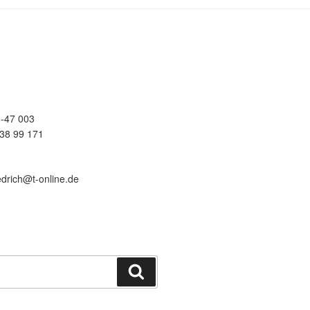
-47 003
38 99 171
edrich@t-online.de
Suchen