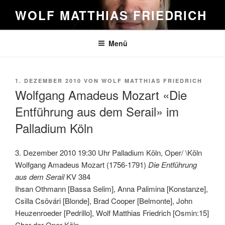
Zum
WOLF MATTHIAS FRIEDRICH
Inhalt
springen
Menü
VERÖFFENTLICHT
1. DEZEMBER 2010
VON
WOLF MATTHIAS FRIEDRICH
AM
Wolfgang Amadeus Mozart «Die
Entführung aus dem Serail» im
Palladium Köln
3. Dezember 2010 19:30 Uhr Palladium Köln, Oper/ \Köln
Wolfgang Amadeus Mozart (1756-1791)
Die Entführung
aus dem Serail
KV 384
Ihsan Othmann [Bassa Selim], Anna Palimina [Konstanze],
Csilla Csövári [Blonde], Brad Cooper [Belmonte], John
Heuzenroeder [Pedrillo], Wolf Matthias Friedrich [Osmin:15]
Chor der Oper Köln