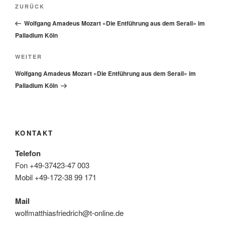
Beitragsnavigation
Vorheriger
ZURÜCK
Beitrag
Wolfgang Amadeus Mozart «Die Entführung aus dem Serail» im
Palladium Köln
Nächster
WEITER
Beitrag
Wolfgang Amadeus Mozart «Die Entführung aus dem Serail» im
Palladium Köln
KONTAKT
Telefon
Fon +49-37423-47 003
Mobil +49-172-38 99 171
Mail
wolfmatthiasfriedrich@t-online.de