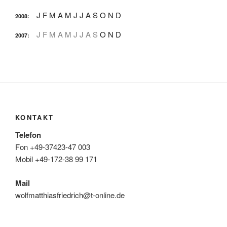
J
F
M
A
M
J
J
A
S
O
N
D
2008
:
J
F
M
A
M
J
J
A
S
O
N
D
2007
:
KONTAKT
Telefon
Fon +49-37423-47 003
Mobil +49-172-38 99 171
Mail
wolfmatthiasfriedrich@t-online.de