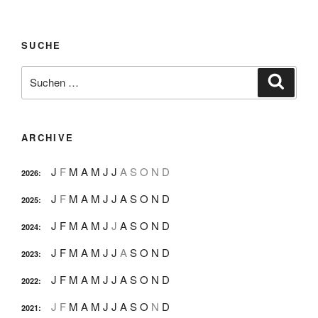
SUCHE
Suche
Suche
nach:
ARCHIVE
J
F
M
A
M
J
J
A
S
O
N
D
2026
:
J
F
M
A
M
J
J
A
S
O
N
D
2025
:
J
F
M
A
M
J
J
A
S
O
N
D
2024
:
J
F
M
A
M
J
J
A
S
O
N
D
2023
:
J
F
M
A
M
J
J
A
S
O
N
D
2022
:
J
F
M
A
M
J
J
A
S
O
N
D
2021
: