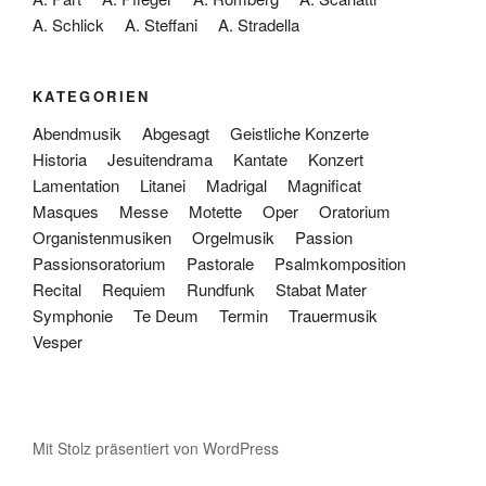
A. Schlick
A. Steffani
A. Stradella
KATEGORIEN
Abendmusik
Abgesagt
Geistliche Konzerte
Historia
Jesuitendrama
Kantate
Konzert
Lamentation
Litanei
Madrigal
Magnificat
Masques
Messe
Motette
Oper
Oratorium
Organistenmusiken
Orgelmusik
Passion
Passionsoratorium
Pastorale
Psalmkomposition
Recital
Requiem
Rundfunk
Stabat Mater
Symphonie
Te Deum
Termin
Trauermusik
Vesper
Mit Stolz präsentiert von WordPress