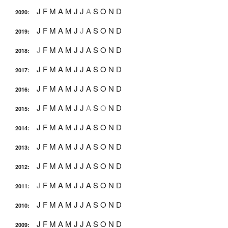
J
F
M
A
M
J
J
A
S
O
N
D
2020
:
J
F
M
A
M
J
J
A
S
O
N
D
2019
:
J
F
M
A
M
J
J
A
S
O
N
D
2018
:
J
F
M
A
M
J
J
A
S
O
N
D
2017
:
J
F
M
A
M
J
J
A
S
O
N
D
2016
:
J
F
M
A
M
J
J
A
S
O
N
D
2015
:
J
F
M
A
M
J
J
A
S
O
N
D
2014
:
J
F
M
A
M
J
J
A
S
O
N
D
2013
:
J
F
M
A
M
J
J
A
S
O
N
D
2012
:
J
F
M
A
M
J
J
A
S
O
N
D
2011
:
J
F
M
A
M
J
J
A
S
O
N
D
2010
:
J
F
M
A
M
J
J
A
S
O
N
D
2009
: