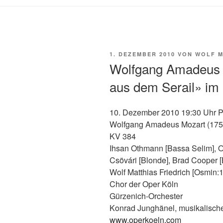
VERÖFFENTLICHT
1. DEZEMBER 2010
VON
WOLF M
AM
Wolfgang Amadeus 
aus dem Serail» im 
10. Dezember 2010 19:30 Uhr Pa
Wolfgang Amadeus Mozart (17
KV 384
Ihsan Othmann [Bassa Selim], O
Csövári [Blonde], Brad Cooper [
Wolf Matthias Friedrich [Osmin:1
Chor der Oper Köln
Gürzenich-Orchester
Konrad Junghänel, musikalisch
www.operkoeln.com