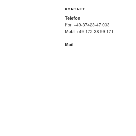
KONTAKT
Telefon
Fon +49-37423-47 003
Mobil +49-172-38 99 171
Mail
wolfmatthiasfriedrich@t-online.de
SUCHE
Suche
nach:
META
Anmelden
Eintrags-Feed
Komme
WordPress.org