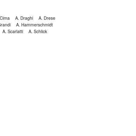
 Cima
A. Draghi
A. Drese
Grandi
A. Hammerschmidt
A. Scarlatti
A. Schlick
Historia
Jesuitendrama
Madrigal
Magnificat
Masques
istenmusiken
Orgelmusik
almkomposition
Recital
onie
Te Deum
Termin