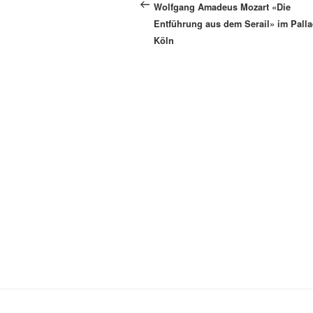
Beitrag
Wolfgang Amadeus Mozart «Die
Entführung aus dem Serail» im Pall
Köln