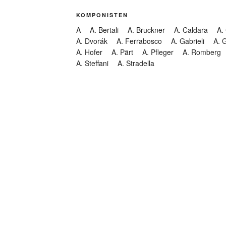
KOMPONISTEN
A
A. Bertali
A. Bruckner
A. Caldara
A.
A. Dvorák
A. Ferrabosco
A. Gabrieli
A. 
A. Hofer
A. Pärt
A. Pfleger
A. Romberg
A. Steffani
A. Stradella
KATEGORIEN
Abendmusik
Abgesagt
Geistliche Konzerte
Kantate
Konzert
Lamentation
Litanei
Messe
Motette
Oper
Oratorium
Organ
Passion
Passionsoratorium
Pastorale
Ps
Suchen
Requiem
Rundfunk
Stabat Mater
Symph
Trauermusik
Vesper
ntar-Feed