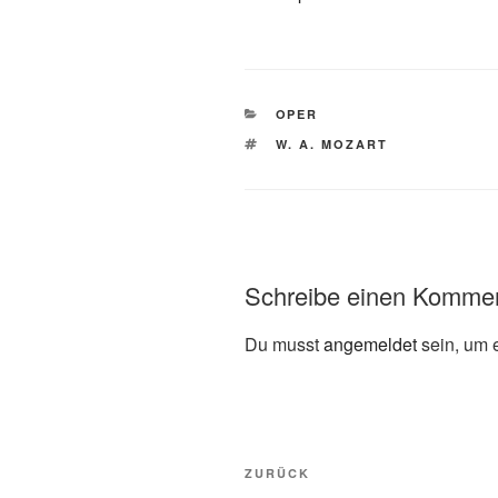
KATEGORIEN
OPER
SCHLAGWÖRTER
W. A. MOZART
Schreibe einen Komme
Du musst
angemeldet
sein, um 
Beitragsnavigation
Vorheriger
ZURÜCK