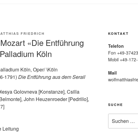
ATTHIAS FRIEDRICH
KONTAKT
Mozart «Die Entführung
Telefon
Palladium Köln
Fon +49-37423
Mobil +49-172-
lladium Köln, Oper/ \Köln
Mail
56-1791)
Die Entführung aus dem Serail
wolfmatthiasfri
lesya Golovneva [Konstanze], Csilla
Belmonte], John Heuzenroeder [Pedrillo],
SUCHE
7]
Suche
nach:
e Leitung