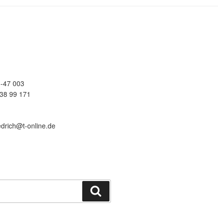
-47 003
38 99 171
edrich@t-online.de
Suchen