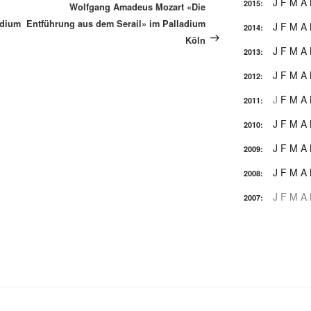
Beitrag
J
F
M
A
2015
:
Wolfgang Amadeus Mozart «Die
adium
Entführung aus dem Serail» im Palladium
J
F
M
A
2014
:
Köln
J
F
M
A
2013
:
J
F
M
A
2012
:
J
F
M
A
2011
:
J
F
M
A
2010
:
J
F
M
A
2009
:
J
F
M
A
2008
:
J
F
M
A
2007
: