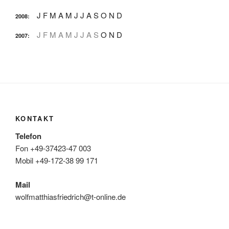
J
F
M
A
M
J
J
A
S
O
N
D
2008
:
J
F
M
A
M
J
J
A
S
O
N
D
2007
:
KONTAKT
Telefon
Fon +49-37423-47 003
Mobil +49-172-38 99 171
Mail
wolfmatthiasfriedrich@t-online.de