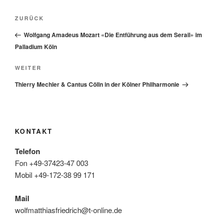
Beitragsnavigation
Vorheriger
ZURÜCK
Beitrag
Wolfgang Amadeus Mozart «Die Entführung aus dem Serail» im
Palladium Köln
Nächster
WEITER
Beitrag
Thierry Mechler & Cantus Cölln in der Kölner Philharmonie
KONTAKT
Telefon
Fon +49-37423-47 003
Mobil +49-172-38 99 171
Mail
wolfmatthiasfriedrich@t-online.de