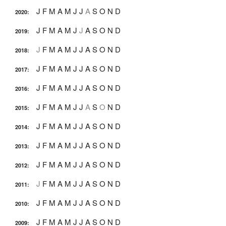
J
F
M
A
M
J
J
A
S
O
N
D
2020
:
J
F
M
A
M
J
J
A
S
O
N
D
2019
:
J
F
M
A
M
J
J
A
S
O
N
D
2018
:
J
F
M
A
M
J
J
A
S
O
N
D
2017
:
J
F
M
A
M
J
J
A
S
O
N
D
2016
:
J
F
M
A
M
J
J
A
S
O
N
D
2015
:
J
F
M
A
M
J
J
A
S
O
N
D
2014
:
J
F
M
A
M
J
J
A
S
O
N
D
2013
:
J
F
M
A
M
J
J
A
S
O
N
D
2012
:
J
F
M
A
M
J
J
A
S
O
N
D
2011
:
J
F
M
A
M
J
J
A
S
O
N
D
2010
:
J
F
M
A
M
J
J
A
S
O
N
D
2009
: