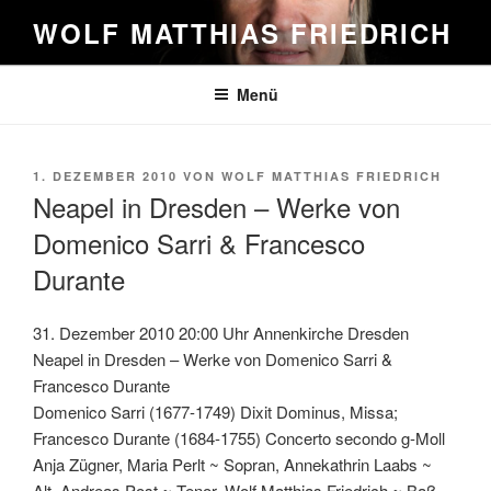
Zum
WOLF MATTHIAS FRIEDRICH
Inhalt
springen
Menü
VERÖFFENTLICHT
1. DEZEMBER 2010
VON
WOLF MATTHIAS FRIEDRICH
AM
Neapel in Dresden – Werke von
Domenico Sarri & Francesco
Durante
31. Dezember 2010 20:00 Uhr Annenkirche Dresden
Neapel in Dresden – Werke von Domenico Sarri &
Francesco Durante
Domenico Sarri (1677-1749) Dixit Dominus, Missa;
Francesco Durante (1684-1755) Concerto secondo g-Moll
Anja Zügner, Maria Perlt ~ Sopran, Annekathrin Laabs ~
Alt, Andreas Post ~ Tenor, Wolf Matthias Friedrich ~ Baß