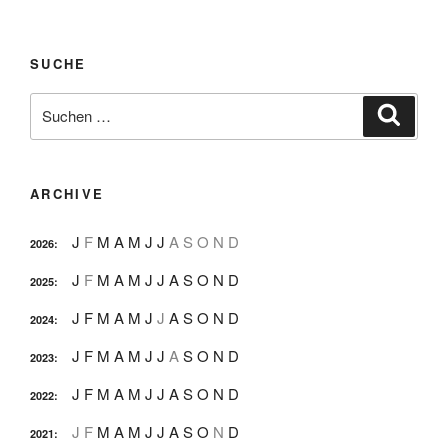
SUCHE
Suche
Suche
nach:
ARCHIVE
J
F
M
A
M
J
J
A
S
O
N
D
2026
:
J
F
M
A
M
J
J
A
S
O
N
D
2025
:
J
F
M
A
M
J
J
A
S
O
N
D
2024
:
J
F
M
A
M
J
J
A
S
O
N
D
2023
:
J
F
M
A
M
J
J
A
S
O
N
D
2022
:
J
F
M
A
M
J
J
A
S
O
N
D
2021
: