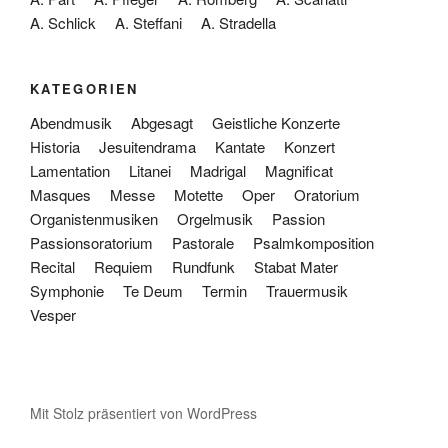
A. Schlick
A. Steffani
A. Stradella
KATEGORIEN
Abendmusik
Abgesagt
Geistliche Konzerte
Historia
Jesuitendrama
Kantate
Konzert
Lamentation
Litanei
Madrigal
Magnificat
Masques
Messe
Motette
Oper
Oratorium
Organistenmusiken
Orgelmusik
Passion
Passionsoratorium
Pastorale
Psalmkomposition
Recital
Requiem
Rundfunk
Stabat Mater
Symphonie
Te Deum
Termin
Trauermusik
Vesper
Mit Stolz präsentiert von WordPress