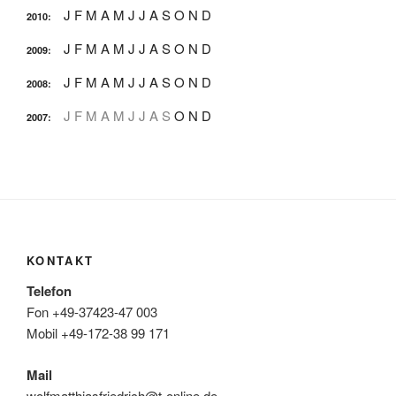
J
F
M
A
M
J
J
A
S
O
N
D
2010
:
J
F
M
A
M
J
J
A
S
O
N
D
2009
:
J
F
M
A
M
J
J
A
S
O
N
D
2008
:
J
F
M
A
M
J
J
A
S
O
N
D
2007
:
KONTAKT
Telefon
Fon +49-37423-47 003
Mobil +49-172-38 99 171
Mail
wolfmatthiasfriedrich@t-online.de