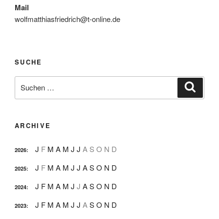
Mail
wolfmatthiasfriedrich@t-online.de
SUCHE
Suche
Suche
nach:
ARCHIVE
J
F
M
A
M
J
J
A
S
O
N
D
2026
:
J
F
M
A
M
J
J
A
S
O
N
D
2025
:
J
F
M
A
M
J
J
A
S
O
N
D
2024
:
J
F
M
A
M
J
J
A
S
O
N
D
2023
: