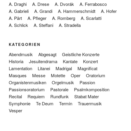
A. Draghi
A. Drese
A. Dvorák
A. Ferrabosco
A. Gabrieli
A. Grandi
A. Hammerschmidt
A. Hofer
A. Pärt
A. Pfleger
A. Romberg
A. Scarlatti
A. Schlick
A. Steffani
A. Stradella
KATEGORIEN
Abendmusik
Abgesagt
Geistliche Konzerte
Historia
Jesuitendrama
Kantate
Konzert
Lamentation
Litanei
Madrigal
Magnificat
Masques
Messe
Motette
Oper
Oratorium
Organistenmusiken
Orgelmusik
Passion
Passionsoratorium
Pastorale
Psalmkomposition
Recital
Requiem
Rundfunk
Stabat Mater
Symphonie
Te Deum
Termin
Trauermusik
Vesper