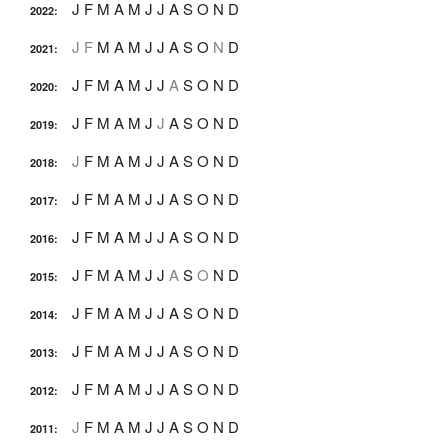
J
F
M
A
M
J
J
A
S
O
N
D
2022
:
J
F
M
A
M
J
J
A
S
O
N
D
2021
:
J
F
M
A
M
J
J
A
S
O
N
D
2020
:
J
F
M
A
M
J
J
A
S
O
N
D
2019
:
J
F
M
A
M
J
J
A
S
O
N
D
2018
:
J
F
M
A
M
J
J
A
S
O
N
D
2017
:
J
F
M
A
M
J
J
A
S
O
N
D
2016
:
J
F
M
A
M
J
J
A
S
O
N
D
2015
:
J
F
M
A
M
J
J
A
S
O
N
D
2014
:
J
F
M
A
M
J
J
A
S
O
N
D
2013
:
J
F
M
A
M
J
J
A
S
O
N
D
2012
:
J
F
M
A
M
J
J
A
S
O
N
D
2011
: