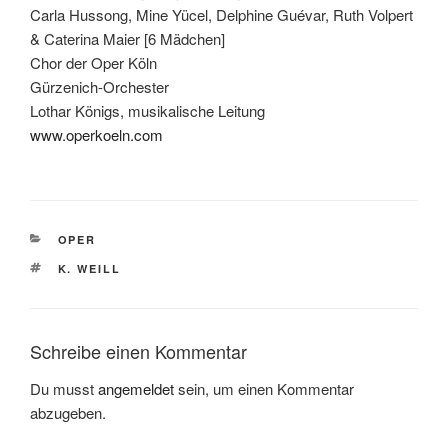
Carla Hussong, Mine Yücel, Delphine Guévar, Ruth Volpert
& Caterina Maier [6 Mädchen]
Chor der Oper Köln
Gürzenich-Orchester
Lothar Königs, musikalische Leitung
www.operkoeln.com
KATEGORIEN
OPER
SCHLAGWÖRTER
K. WEILL
Schreibe einen Kommentar
Du musst
angemeldet
sein, um einen Kommentar
abzugeben.