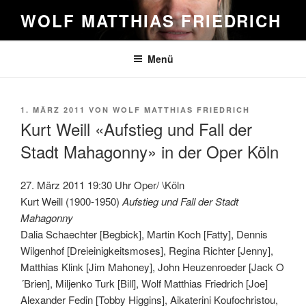
Zum
WOLF MATTHIAS FRIEDRICH
Inhalt
springen
Menü
VERÖFFENTLICHT
1. MÄRZ 2011
VON
WOLF MATTHIAS FRIEDRICH
AM
Kurt Weill «Aufstieg und Fall der
Stadt Mahagonny» in der Oper Köln
27. März 2011 19:30 Uhr Oper/ \Köln
Kurt Weill (1900-1950)
Aufstieg und Fall der Stadt
Mahagonny
Dalia Schaechter [Begbick], Martin Koch [Fatty], Dennis
Wilgenhof [Dreieinigkeitsmoses], Regina Richter [Jenny],
Matthias Klink [Jim Mahoney], John Heuzenroeder [Jack O
´Brien], Miljenko Turk [Bill], Wolf Matthias Friedrich [Joe]
Alexander Fedin [Tobby Higgins], Aikaterini Koufochristou,