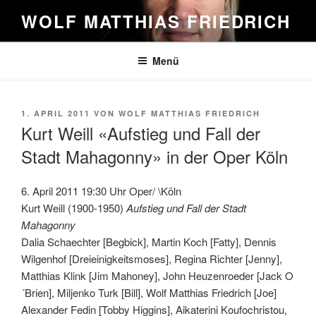
Zum
WOLF MATTHIAS FRIEDRICH
Inhalt
springen
Menü
VERÖFFENTLICHT
1. APRIL 2011
VON
WOLF MATTHIAS FRIEDRICH
AM
Kurt Weill «Aufstieg und Fall der
Stadt Mahagonny» in der Oper Köln
6. April 2011 19:30 Uhr Oper/ \Köln
Kurt Weill (1900-1950)
Aufstieg und Fall der Stadt
Mahagonny
Dalia Schaechter [Begbick], Martin Koch [Fatty], Dennis
Wilgenhof [Dreieinigkeitsmoses], Regina Richter [Jenny],
Matthias Klink [Jim Mahoney], John Heuzenroeder [Jack O
´Brien], Miljenko Turk [Bill], Wolf Matthias Friedrich [Joe]
Alexander Fedin [Tobby Higgins], Aikaterini Koufochristou,