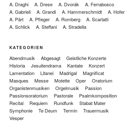
A. Draghi
A. Drese
A. Dvorák
A. Ferrabosco
A. Gabrieli
A. Grandi
A. Hammerschmidt
A. Hofer
A. Pärt
A. Pfleger
A. Romberg
A. Scarlatti
A. Schlick
A. Steffani
A. Stradella
KATEGORIEN
Abendmusik
Abgesagt
Geistliche Konzerte
Historia
Jesuitendrama
Kantate
Konzert
Lamentation
Litanei
Madrigal
Magnificat
Masques
Messe
Motette
Oper
Oratorium
Organistenmusiken
Orgelmusik
Passion
Passionsoratorium
Pastorale
Psalmkomposition
Recital
Requiem
Rundfunk
Stabat Mater
Symphonie
Te Deum
Termin
Trauermusik
Vesper