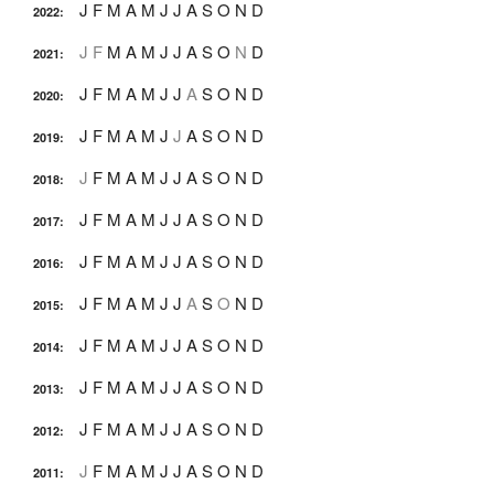
J
F
M
A
M
J
J
A
S
O
N
D
2022
:
J
F
M
A
M
J
J
A
S
O
N
D
2021
:
J
F
M
A
M
J
J
A
S
O
N
D
2020
:
J
F
M
A
M
J
J
A
S
O
N
D
2019
:
J
F
M
A
M
J
J
A
S
O
N
D
2018
:
J
F
M
A
M
J
J
A
S
O
N
D
2017
:
J
F
M
A
M
J
J
A
S
O
N
D
2016
:
J
F
M
A
M
J
J
A
S
O
N
D
2015
:
J
F
M
A
M
J
J
A
S
O
N
D
2014
:
J
F
M
A
M
J
J
A
S
O
N
D
2013
:
J
F
M
A
M
J
J
A
S
O
N
D
2012
:
J
F
M
A
M
J
J
A
S
O
N
D
2011
: