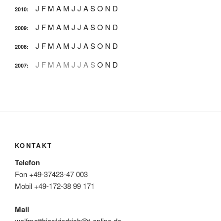
J
F
M
A
M
J
J
A
S
O
N
D
2010
:
J
F
M
A
M
J
J
A
S
O
N
D
2009
:
J
F
M
A
M
J
J
A
S
O
N
D
2008
:
J
F
M
A
M
J
J
A
S
O
N
D
2007
:
KONTAKT
Telefon
Fon +49-37423-47 003
Mobil +49-172-38 99 171
Mail
wolfmatthiasfriedrich@t-online.de