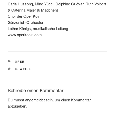
Carla Hussong, Mine Yücel, Delphine Guévar, Ruth Volpert
& Caterina Maier [6 Mädchen]
Chor der Oper Köln
Gürzenich-Orchester
Lothar Königs, musikalische Leitung
www.operkoeln.com
KATEGORIEN
OPER
SCHLAGWÖRTER
K. WEILL
Schreibe einen Kommentar
Du musst
angemeldet
sein, um einen Kommentar
abzugeben.