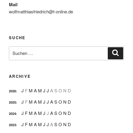
Mail
wolfmatthiasfriedrich@t-online.de
SUCHE
Suche
Suche
nach:
ARCHIVE
J
F
M
A
M
J
J
A
S
O
N
D
2026
:
J
F
M
A
M
J
J
A
S
O
N
D
2025
:
J
F
M
A
M
J
J
A
S
O
N
D
2024
:
J
F
M
A
M
J
J
A
S
O
N
D
2023
: