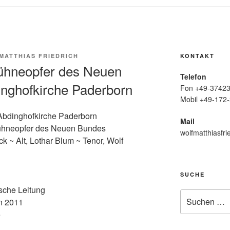
MATTHIAS FRIEDRICH
KONTAKT
ühneopfer des Neuen
Telefon
inghofkirche Paderborn
Fon +49-37423
Mobil +49-172-
Abdinghofkirche Paderborn
Mail
ühneopfer des Neuen Bundes
wolfmatthiasfri
ck ~ Alt, Lothar Blum ~ Tenor, Wolf
SUCHE
sche Leitung
Suche
n 2011
nach:
e