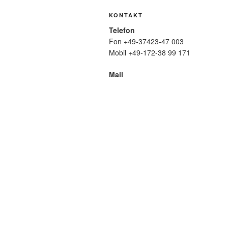
KONTAKT
Telefon
Fon +49-37423-47 003
Mobil +49-172-38 99 171
Mail
wolfmatthiasfriedrich@t-online.de
SUCHE
Suche
nach:
META
Anmelden
Eintrags-Feed
Komme
WordPress.org