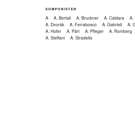
KOMPONISTEN
A
A. Bertali
A. Bruckner
A. Caldara
A.
A. Dvorák
A. Ferrabosco
A. Gabrieli
A. 
A. Hofer
A. Pärt
A. Pfleger
A. Romberg
A. Steffani
A. Stradella
KATEGORIEN
Abendmusik
Abgesagt
Geistliche Konzerte
Kantate
Konzert
Lamentation
Litanei
Messe
Motette
Oper
Oratorium
Organ
Passion
Passionsoratorium
Pastorale
Ps
Suchen
Requiem
Rundfunk
Stabat Mater
Symph
Trauermusik
Vesper
ntar-Feed