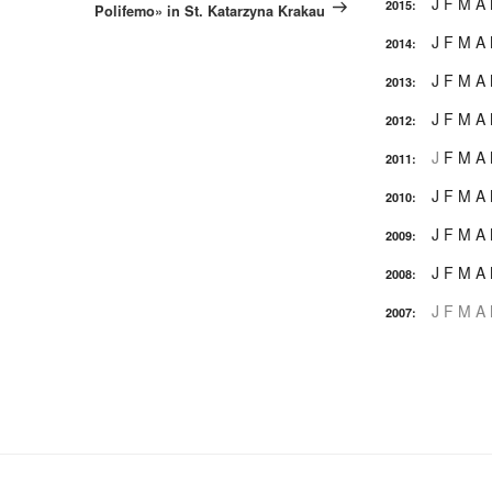
J
F
M
A
2015
:
Polifemo» in St. Katarzyna Krakau
J
F
M
A
2014
:
J
F
M
A
2013
:
J
F
M
A
2012
:
J
F
M
A
2011
:
J
F
M
A
2010
:
J
F
M
A
2009
:
J
F
M
A
2008
:
J
F
M
A
2007
: