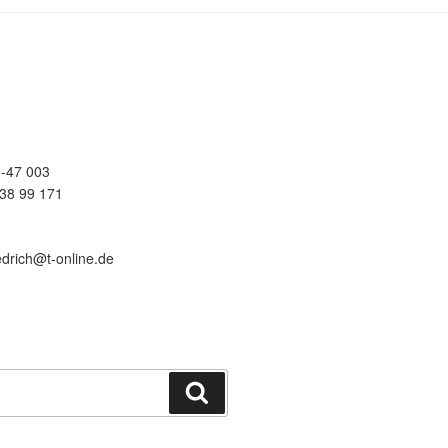
-47 003
38 99 171
edrich@t-online.de
Suchen