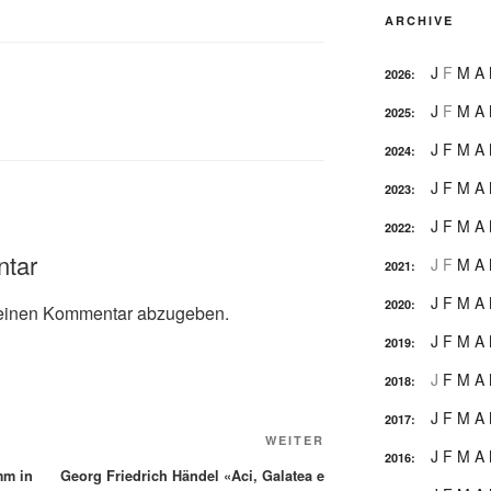
ARCHIVE
J
F
M
A
2026
:
J
F
M
A
2025
:
J
F
M
A
2024
:
J
F
M
A
2023
:
J
F
M
A
2022
:
ntar
J
F
M
A
2021
:
J
F
M
A
2020
:
einen Kommentar abzugeben.
J
F
M
A
2019
:
J
F
M
A
2018
:
J
F
M
A
2017
:
Nächster
WEITER
J
F
M
A
2016
:
Beitrag
mm in
Georg Friedrich Händel «Aci, Galatea e