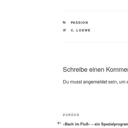
KATEGORIEN
PASSION
SCHLAGWÖRTER
C. LOEWE
Schreibe einen Komme
Du musst
angemeldet
sein, um 
Beitragsnavigation
Vorheriger
ZURÜCK
Beitrag
«Bach im Fluß» – ein Spezialprogra