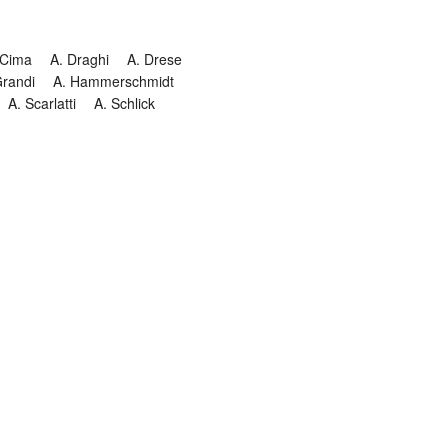
 Cima
A. Draghi
A. Drese
Grandi
A. Hammerschmidt
A. Scarlatti
A. Schlick
Historia
Jesuitendrama
Madrigal
Magnificat
Masques
istenmusiken
Orgelmusik
almkomposition
Recital
onie
Te Deum
Termin