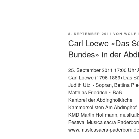
VERÖFFENTLICHT
8. SEPTEMBER 2011
VON
WOLF 
AM
Carl Loewe «Das S
Bundes» in der Abd
25. September 2011 17:00 Uhr 
Carl Loewe (1796-1869) Das S
Judith Utz ~ Sopran, Bettina Pie
Matthias Friedrich ~ Baß
Kantorei der Abdinghofkirche
Kammersolisten Am Abdinghof
KMD Martin Hoffmann, musikali
Festival Musica sacra Paderbor
www.musicasacra-paderborn.d