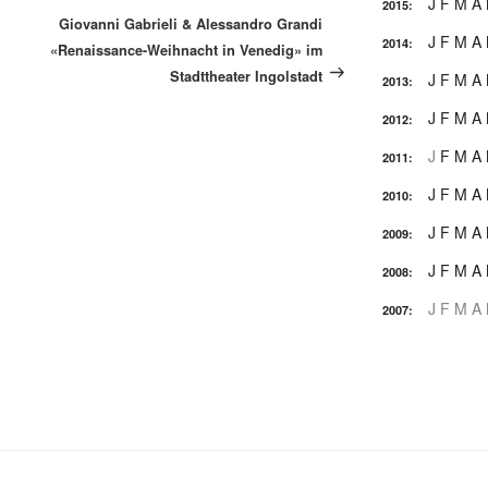
J
F
M
A
2015
:
Beitrag
Giovanni Gabrieli & Alessandro Grandi
J
F
M
A
2014
:
«Renaissance-Weihnacht in Venedig» im
Stadttheater Ingolstadt
J
F
M
A
2013
:
J
F
M
A
2012
:
J
F
M
A
2011
:
J
F
M
A
2010
:
J
F
M
A
2009
:
J
F
M
A
2008
:
J
F
M
A
2007
: