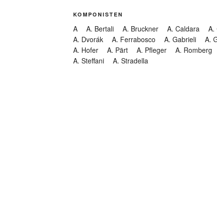
KOMPONISTEN
A
A. Bertali
A. Bruckner
A. Caldara
A.
A. Dvorák
A. Ferrabosco
A. Gabrieli
A. 
A. Hofer
A. Pärt
A. Pfleger
A. Romberg
A. Steffani
A. Stradella
KATEGORIEN
Abendmusik
Abgesagt
Geistliche Konzerte
Kantate
Konzert
Lamentation
Litanei
Messe
Motette
Oper
Oratorium
Organ
Passion
Passionsoratorium
Pastorale
Ps
Suchen
Requiem
Rundfunk
Stabat Mater
Symph
Trauermusik
Vesper
ntar-Feed