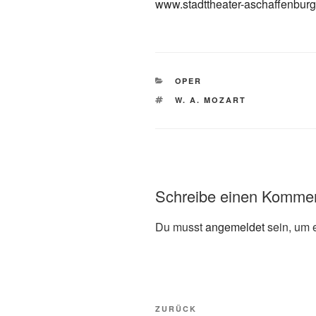
www.stadttheater-aschaffenburg
KATEGORIEN
OPER
SCHLAGWÖRTER
W. A. MOZART
Schreibe einen Komme
Du musst
angemeldet
sein, um 
Beitragsnavigation
Vorheriger
ZURÜCK