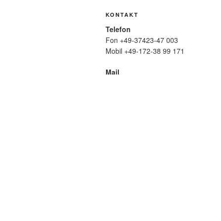
KONTAKT
Telefon
Fon +49-37423-47 003
Mobil +49-172-38 99 171
Mail
wolfmatthiasfriedrich@t-online.de
SUCHE
Suche
nach:
META
Anmelden
Eintrags-Feed
Komme
WordPress.org