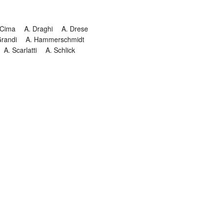
 Cima
A. Draghi
A. Drese
Grandi
A. Hammerschmidt
A. Scarlatti
A. Schlick
Historia
Jesuitendrama
Madrigal
Magnificat
Masques
istenmusiken
Orgelmusik
almkomposition
Recital
onie
Te Deum
Termin