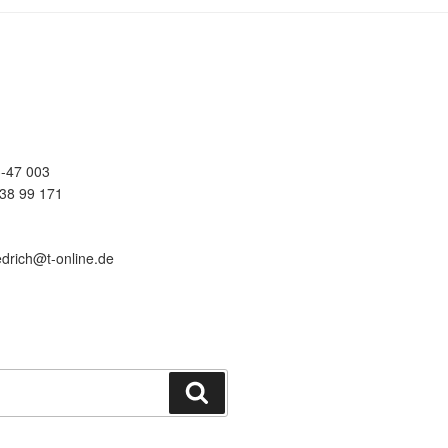
-47 003
38 99 171
edrich@t-online.de
Suchen