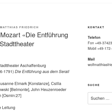
MATTHIAS FRIEDRICH
KONTAKT
Mozart «Die Entführung
Telefon
Stadttheater
Fon +49-37423
Mobil +49-172-
Mail
wolfmatthiasfri
tadttheater Aschaffenburg
56-1791)
Die Entführung aus dem Serail
usanne Elmark [Konstanze], Csilla
SUCHE
owski [Belmonte], John Heuzenroeder
Suche
ch [Osmin:27]
nach:
e Leitung