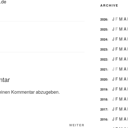
.de
ARCHIVE
J
F
M
A
2026
:
J
F
M
A
2025
:
J
F
M
A
2024
:
J
F
M
A
2023
:
J
F
M
A
2022
:
J
F
M
A
2021
:
ntar
J
F
M
A
2020
:
J
F
M
A
2019
:
einen Kommentar abzugeben.
J
F
M
A
2018
:
J
F
M
A
2017
:
J
F
M
A
2016
:
Nächster
WEITER