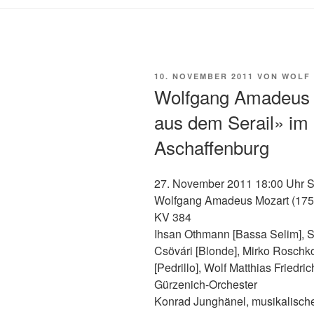
VERÖFFENTLICHT
10. NOVEMBER 2011
VON
WOLF 
AM
Wolfgang Amadeus 
aus dem Serail» im 
Aschaffenburg
27. November 2011 18:00 Uhr S
Wolfgang Amadeus Mozart (17
KV 384
Ihsan Othmann [Bassa Selim], S
Csövári [Blonde], Mirko Roschk
[Pedrillo], Wolf Matthias Friedri
Gürzenich-Orchester
Konrad Junghänel, musikalisch