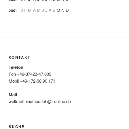
J
F
M
A
M
J
J
A
S
O
N
D
2007
:
KONTAKT
Telefon
Fon +49-37423-47 003
Mobil +49-172-38 99 171
Mail
wolfmatthiasfriedrich@t-online.de
SUCHE