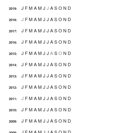
J
F
M
A
M
J
J
A
S
O
N
D
2019
:
J
F
M
A
M
J
J
A
S
O
N
D
2018
:
J
F
M
A
M
J
J
A
S
O
N
D
2017
:
J
F
M
A
M
J
J
A
S
O
N
D
2016
:
J
F
M
A
M
J
J
A
S
O
N
D
2015
:
J
F
M
A
M
J
J
A
S
O
N
D
2014
:
J
F
M
A
M
J
J
A
S
O
N
D
2013
:
J
F
M
A
M
J
J
A
S
O
N
D
2012
:
J
F
M
A
M
J
J
A
S
O
N
D
2011
:
J
F
M
A
M
J
J
A
S
O
N
D
2010
:
J
F
M
A
M
J
J
A
S
O
N
D
2009
:
J
F
M
A
M
J
J
A
S
O
N
D
2008
: