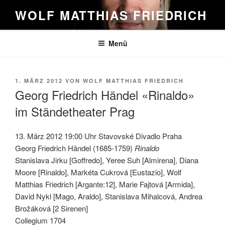
Zum
WOLF MATTHIAS FRIEDRICH
Inhalt
springen
Menü
VERÖFFENTLICHT
1. MÄRZ 2012
VON
WOLF MATTHIAS FRIEDRICH
AM
Georg Friedrich Händel «Rinaldo»
im Ständetheater Prag
13. März 2012 19:00 Uhr Stavovské Divadlo Praha
Georg Friedrich Händel (1685-1759)
Rinaldo
Stanislava Jirku [Goffredo], Yeree Suh [Almirena], Diana
Moore [Rinaldo], Markéta Cukrová [Eustazio], Wolf
Matthias Friedrich [Argante:12], Marie Fajtová [Armida],
David Nykl [Mago, Araldo], Stanislava Mihalcová, Andrea
Brožáková [2 Sirenen]
Collegium 1704