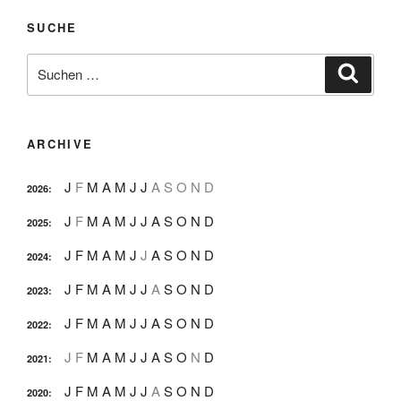
SUCHE
Suche
Suche
nach:
ARCHIVE
J
F
M
A
M
J
J
A
S
O
N
D
2026
:
J
F
M
A
M
J
J
A
S
O
N
D
2025
:
J
F
M
A
M
J
J
A
S
O
N
D
2024
:
J
F
M
A
M
J
J
A
S
O
N
D
2023
:
J
F
M
A
M
J
J
A
S
O
N
D
2022
:
J
F
M
A
M
J
J
A
S
O
N
D
2021
:
J
F
M
A
M
J
J
A
S
O
N
D
2020
: