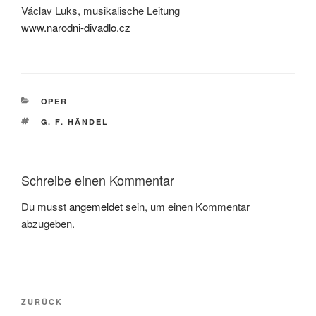
Václav Luks, musikalische Leitung
www.narodni-divadlo.cz
KATEGORIEN
OPER
SCHLAGWÖRTER
G. F. HÄNDEL
Schreibe einen Kommentar
Du musst
angemeldet
sein, um einen Kommentar
abzugeben.
Beitragsnavigation
Vorheriger
ZURÜCK