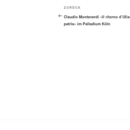
Beitragsnavigation
Vorheriger
ZURÜCK
Beitrag
Claudio Monteverdi «Il ritorno d’Ulis
patria» im Palladium Köln