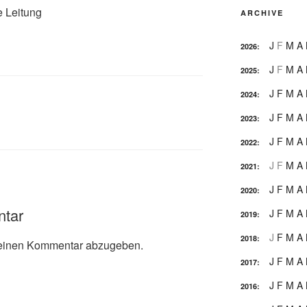
e Leitung
ARCHIVE
J
F
M
A
2026
:
J
F
M
A
2025
:
J
F
M
A
2024
:
J
F
M
A
2023
:
J
F
M
A
2022
:
J
F
M
A
2021
:
J
F
M
A
2020
:
ntar
J
F
M
A
2019
:
J
F
M
A
2018
:
einen Kommentar abzugeben.
J
F
M
A
2017
:
J
F
M
A
2016
: