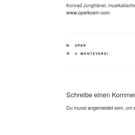
Konrad Junghänel, musikalisch
www.operkoeln.com
KATEGORIEN
OPER
SCHLAGWÖRTER
C. MONTEVERDI
Schreibe einen Komme
Du musst
angemeldet
sein, um 