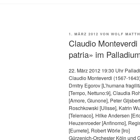
VERÖFFENTLICHT
1. MÄRZ 2012
VON
WOLF MATTH
AM
Claudio Monteverdi «
patria» im Palladiu
22. März 2012 19:30 Uhr Pallad
Claudio Monteverdi (1567-1643) «
Dmitry Egorov [L’humana fragilit
[Tempo, Nettuno:9], Claudia Roh
[Amore, Giunone], Peter Gijsber
Roschkowski [Ulisse], Katrin 
[Telemaco], Hilke Andersen [Eri
Heuzenroeder [Anfinomo], Regina
[Eumete], Robert Wörle [Iro]
Gürzenich-Orchester Köln und 