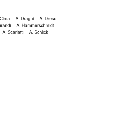
 Cima
A. Draghi
A. Drese
Grandi
A. Hammerschmidt
A. Scarlatti
A. Schlick
Historia
Jesuitendrama
Madrigal
Magnificat
Masques
istenmusiken
Orgelmusik
almkomposition
Recital
onie
Te Deum
Termin