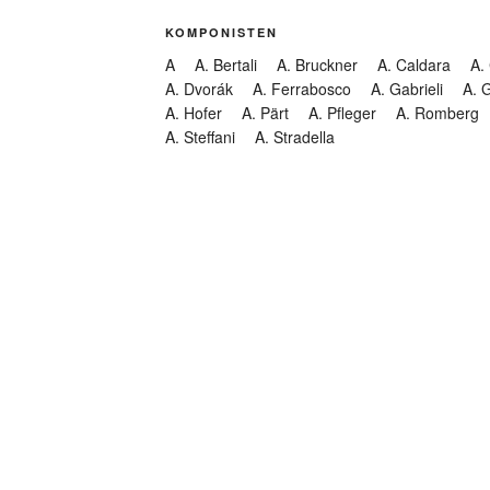
KOMPONISTEN
A
A. Bertali
A. Bruckner
A. Caldara
A.
A. Dvorák
A. Ferrabosco
A. Gabrieli
A. 
A. Hofer
A. Pärt
A. Pfleger
A. Romberg
A. Steffani
A. Stradella
KATEGORIEN
Abendmusik
Abgesagt
Geistliche Konzerte
Kantate
Konzert
Lamentation
Litanei
Messe
Motette
Oper
Oratorium
Organ
Passion
Passionsoratorium
Pastorale
Ps
Suchen
Requiem
Rundfunk
Stabat Mater
Symph
Trauermusik
Vesper
ntar-Feed