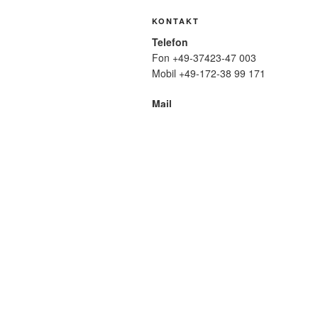
KONTAKT
Telefon
Fon +49-37423-47 003
Mobil +49-172-38 99 171
Mail
wolfmatthiasfriedrich@t-online.de
SUCHE
Suche
nach:
META
Anmelden
Eintrags-Feed
Komme
WordPress.org