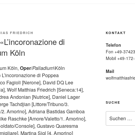
IAS FRIEDRICH
KONTAKT
«L’incoronazione di
Telefon
um Köln
Fon +49-37423
Mobil +49-172-
ium Köln,
Oper
/
Palladium
\Köln
Mail
 L’incoronazione di Poppea
wolfmatthiasfri
co Fagioli [Nerone], David DQ Lee
a], Wolf Matthias Friedrich [Seneca:14],
drea Andonian [Nutrice], Daniel Lager
SUCHE
rge Tachdjian [Littore/Tribuno/3.
na/2. Amorino], Adriana Bastidas Gamboa
Suche
aike Raschke [Amore/Valetto/1. Amorino],
nach:
 Soldato/Console], Gustavo Quaresma
gliare], Martina Sigl [4. Amorino]