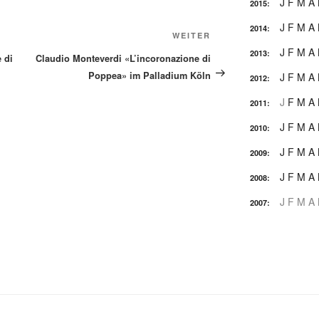
J
F
M
A
2015
:
J
F
M
A
2014
:
Nächster
WEITER
J
F
M
A
Beitrag
2013
:
 di
Claudio Monteverdi «L’incoronazione di
Poppea» im Palladium Köln
J
F
M
A
2012
:
J
F
M
A
2011
:
J
F
M
A
2010
:
J
F
M
A
2009
:
J
F
M
A
2008
:
J
F
M
A
2007
: