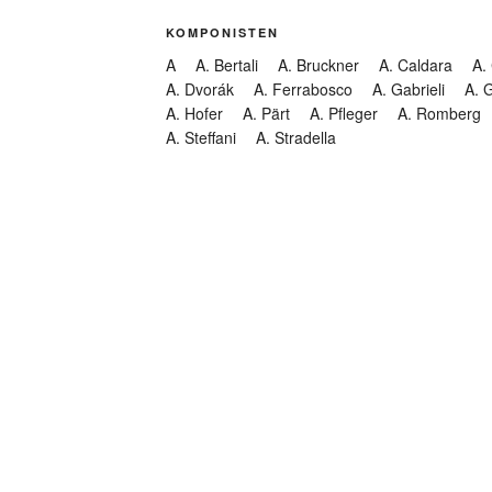
KOMPONISTEN
A
A. Bertali
A. Bruckner
A. Caldara
A.
A. Dvorák
A. Ferrabosco
A. Gabrieli
A. 
A. Hofer
A. Pärt
A. Pfleger
A. Romberg
A. Steffani
A. Stradella
KATEGORIEN
Abendmusik
Abgesagt
Geistliche Konzerte
Kantate
Konzert
Lamentation
Litanei
Messe
Motette
Oper
Oratorium
Organ
Passion
Passionsoratorium
Pastorale
Ps
Suchen
Requiem
Rundfunk
Stabat Mater
Symph
Trauermusik
Vesper
ntar-Feed