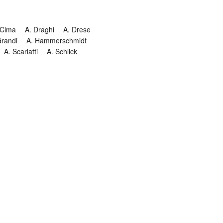
 Cima
A. Draghi
A. Drese
Grandi
A. Hammerschmidt
A. Scarlatti
A. Schlick
Historia
Jesuitendrama
Madrigal
Magnificat
Masques
istenmusiken
Orgelmusik
almkomposition
Recital
onie
Te Deum
Termin