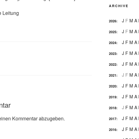
ARCHIVE
e Leitung
J
F
M
A
2026
:
J
F
M
A
2025
:
J
F
M
A
2024
:
J
F
M
A
2023
:
J
F
M
A
2022
:
J
F
M
A
2021
:
J
F
M
A
2020
:
J
F
M
A
2019
:
ntar
J
F
M
A
2018
:
einen Kommentar abzugeben.
J
F
M
A
2017
:
J
F
M
A
2016
: