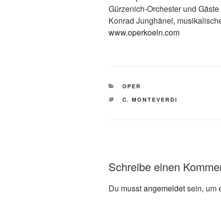
Gürzenich-Orchester und Gäste
Konrad Junghänel, musikalisch
www.operkoeln.com
KATEGORIEN
OPER
SCHLAGWÖRTER
C. MONTEVERDI
Schreibe einen Komme
Du musst
angemeldet
sein, um 