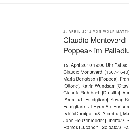
VERÖFFENTLICHT
2. APRIL 2012
VON
WOLF MATTH
AM
Claudio Monteverdi 
Poppea» im Palladi
19. April 2010 19:00 Uhr Pallad
Claudio Monteverdi (1567-1643)
Maria Bengtsson [Poppea], Fran
[Ottone], Katrin Wundsam [Ottavi
Claudia Rohrbach [Drusilla], An
[Arnalta/1. Famigliare], Sévag Se
Famigliare], Ji-Hyun An [Fortu
[Virtù/Damigella/3. Amorino], M
John Heuzenroeder [Liberto/2.
Ramos [Lucano/1. Soldato/2. Fami