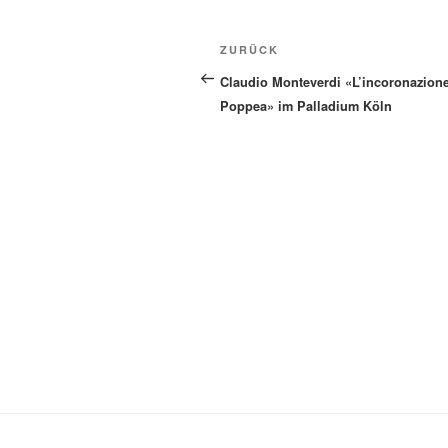
Beitragsnavigation
Vorheriger
ZURÜCK
Beitrag
Claudio Monteverdi «L’incoronazione
Poppea» im Palladium Köln