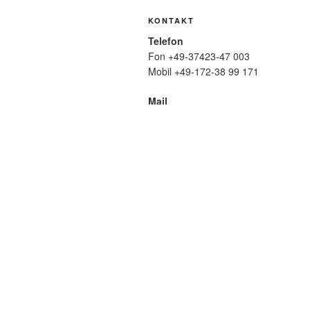
KONTAKT
Telefon
Fon +49-37423-47 003
Mobil +49-172-38 99 171
Mail
wolfmatthiasfriedrich@t-online.de
SUCHE
Suche
nach:
META
Anmelden
Eintrags-Feed
Komme
WordPress.org