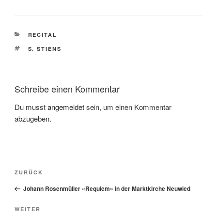
KATEGORIEN
RECITAL
SCHLAGWÖRTER
S. STIENS
Schreibe einen Kommentar
Du musst
angemeldet
sein, um einen Kommentar
abzugeben.
Beitragsnavigation
Vorheriger
ZURÜCK
Beitrag
Johann Rosenmüller «Requiem» in der Marktkirche Neuwied
Nächster
WEITER