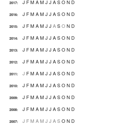
J
F
M
A
M
J
J
A
S
O
N
D
2017
:
J
F
M
A
M
J
J
A
S
O
N
D
2016
:
J
F
M
A
M
J
J
A
S
O
N
D
2015
:
J
F
M
A
M
J
J
A
S
O
N
D
2014
:
J
F
M
A
M
J
J
A
S
O
N
D
2013
:
J
F
M
A
M
J
J
A
S
O
N
D
2012
:
J
F
M
A
M
J
J
A
S
O
N
D
2011
:
J
F
M
A
M
J
J
A
S
O
N
D
2010
:
J
F
M
A
M
J
J
A
S
O
N
D
2009
:
J
F
M
A
M
J
J
A
S
O
N
D
2008
:
J
F
M
A
M
J
J
A
S
O
N
D
2007
: