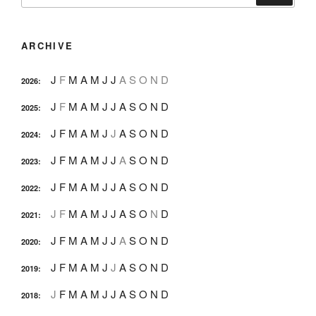
ARCHIVE
J
F
M
A
M
J
J
A
S
O
N
D
2026
:
J
F
M
A
M
J
J
A
S
O
N
D
2025
:
J
F
M
A
M
J
J
A
S
O
N
D
2024
:
J
F
M
A
M
J
J
A
S
O
N
D
2023
:
J
F
M
A
M
J
J
A
S
O
N
D
2022
:
J
F
M
A
M
J
J
A
S
O
N
D
2021
:
J
F
M
A
M
J
J
A
S
O
N
D
2020
:
J
F
M
A
M
J
J
A
S
O
N
D
2019
:
J
F
M
A
M
J
J
A
S
O
N
D
2018
: