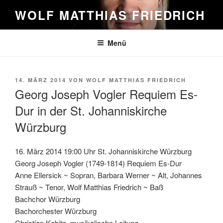
Zum
WOLF MATTHIAS FRIEDRICH
Inhalt
springen
Menü
VERÖFFENTLICHT
14. MÄRZ 2014
VON
WOLF MATTHIAS FRIEDRICH
AM
Georg Joseph Vogler Requiem Es-
Dur in der St. Johanniskirche
Würzburg
16. März 2014 19:00 Uhr St. Johanniskirche Würzburg
Georg Joseph Vogler (1749-1814) Requiem Es-Dur
Anne Ellersick ~ Sopran, Barbara Werner ~ Alt, Johannes
Strauß ~ Tenor, Wolf Matthias Friedrich ~ Baß
Bachchor Würzburg
Bachorchester Würzburg
Christian Kabitz, musikalische Leitung