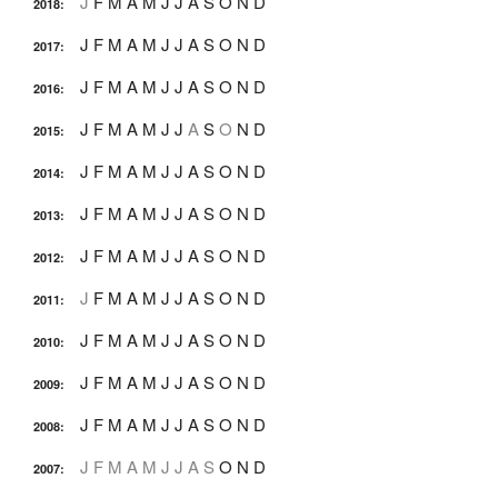
J
F
M
A
M
J
J
A
S
O
N
D
2018
:
J
F
M
A
M
J
J
A
S
O
N
D
2017
:
J
F
M
A
M
J
J
A
S
O
N
D
2016
:
J
F
M
A
M
J
J
A
S
O
N
D
2015
:
J
F
M
A
M
J
J
A
S
O
N
D
2014
:
J
F
M
A
M
J
J
A
S
O
N
D
2013
:
J
F
M
A
M
J
J
A
S
O
N
D
2012
:
J
F
M
A
M
J
J
A
S
O
N
D
2011
:
J
F
M
A
M
J
J
A
S
O
N
D
2010
:
J
F
M
A
M
J
J
A
S
O
N
D
2009
:
J
F
M
A
M
J
J
A
S
O
N
D
2008
:
J
F
M
A
M
J
J
A
S
O
N
D
2007
: