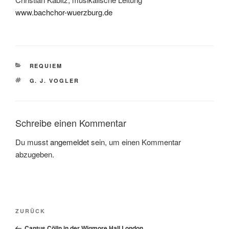
www.bachchor-wuerzburg.de
KATEGORIEN
REQUIEM
SCHLAGWÖRTER
G. J. VOGLER
Schreibe einen Kommentar
Du musst
angemeldet
sein, um einen Kommentar
abzugeben.
Beitragsnavigation
Vorheriger
ZURÜCK
Beitrag
Cantus Cölln in der Wigmore Hall London