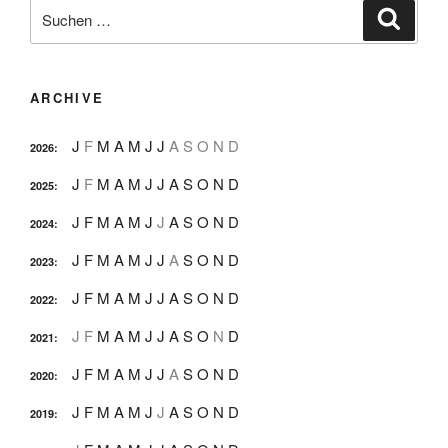
Suche
Suche
nach:
ARCHIVE
J
F
M
A
M
J
J
A
S
O
N
D
2026
:
J
F
M
A
M
J
J
A
S
O
N
D
2025
:
J
F
M
A
M
J
J
A
S
O
N
D
2024
:
J
F
M
A
M
J
J
A
S
O
N
D
2023
:
J
F
M
A
M
J
J
A
S
O
N
D
2022
:
J
F
M
A
M
J
J
A
S
O
N
D
2021
:
J
F
M
A
M
J
J
A
S
O
N
D
2020
:
J
F
M
A
M
J
J
A
S
O
N
D
2019
: