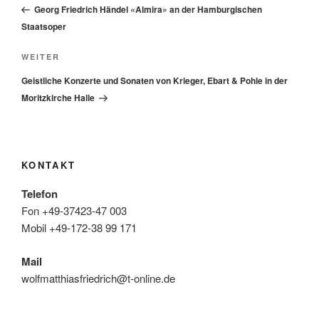
Beitrag
Georg Friedrich Händel «Almira» an der Hamburgischen
Staatsoper
Nächster
WEITER
Beitrag
Geistliche Konzerte und Sonaten von Krieger, Ebart & Pohle in der
Moritzkirche Halle
KONTAKT
Telefon
Fon +49-37423-47 003
Mobil +49-172-38 99 171
Mail
wolfmatthiasfriedrich@t-online.de