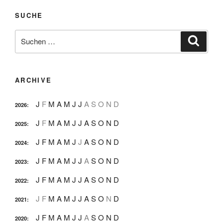
SUCHE
Suche
Suche
nach:
ARCHIVE
J
F
M
A
M
J
J
A
S
O
N
D
2026
:
J
F
M
A
M
J
J
A
S
O
N
D
2025
:
J
F
M
A
M
J
J
A
S
O
N
D
2024
:
J
F
M
A
M
J
J
A
S
O
N
D
2023
:
J
F
M
A
M
J
J
A
S
O
N
D
2022
:
J
F
M
A
M
J
J
A
S
O
N
D
2021
:
J
F
M
A
M
J
J
A
S
O
N
D
2020
: