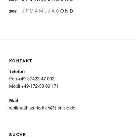
J
F
M
A
M
J
J
A
S
O
N
D
2007
:
KONTAKT
Telefon
Fon +49-37423-47 003
Mobil +49-172-38 99 171
Mail
wolfmatthiasfriedrich@t-online.de
SUCHE