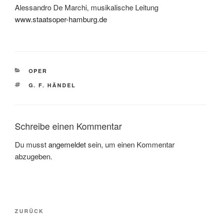
Alessandro De Marchi, musikalische Leitung
www.staatsoper-hamburg.de
KATEGORIEN
OPER
SCHLAGWÖRTER
G. F. HÄNDEL
Schreibe einen Kommentar
Du musst
angemeldet
sein, um einen Kommentar
abzugeben.
Beitragsnavigation
Vorheriger
ZURÜCK