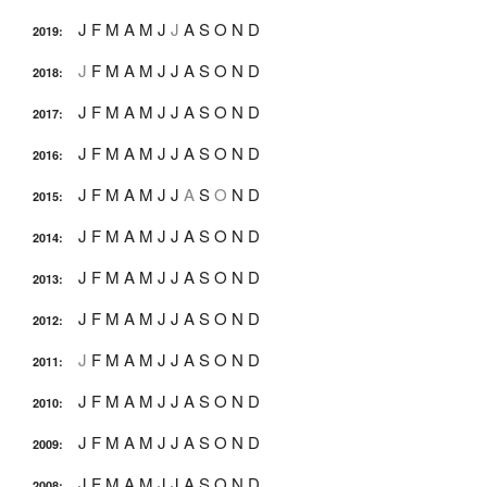
J
F
M
A
M
J
J
A
S
O
N
D
2019
:
J
F
M
A
M
J
J
A
S
O
N
D
2018
:
J
F
M
A
M
J
J
A
S
O
N
D
2017
:
J
F
M
A
M
J
J
A
S
O
N
D
2016
:
J
F
M
A
M
J
J
A
S
O
N
D
2015
:
J
F
M
A
M
J
J
A
S
O
N
D
2014
:
J
F
M
A
M
J
J
A
S
O
N
D
2013
:
J
F
M
A
M
J
J
A
S
O
N
D
2012
:
J
F
M
A
M
J
J
A
S
O
N
D
2011
:
J
F
M
A
M
J
J
A
S
O
N
D
2010
:
J
F
M
A
M
J
J
A
S
O
N
D
2009
:
J
F
M
A
M
J
J
A
S
O
N
D
2008
: