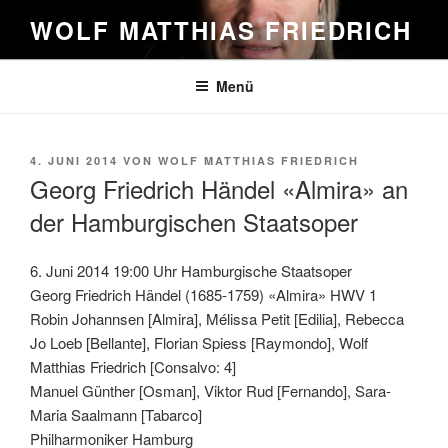
Zum
WOLF MATTHIAS FRIEDRICH
Inhalt
springen
Menü
VERÖFFENTLICHT
4. JUNI 2014
VON
WOLF MATTHIAS FRIEDRICH
AM
Georg Friedrich Händel «Almira» an
der Hamburgischen Staatsoper
6. Juni 2014 19:00 Uhr Hamburgische Staatsoper
Georg Friedrich Händel (1685-1759) «Almira» HWV 1
Robin Johannsen [Almira], Mélissa Petit [Edilia], Rebecca
Jo Loeb [Bellante], Florian Spiess [Raymondo], Wolf
Matthias Friedrich [Consalvo: 4]
Manuel Günther [Osman], Viktor Rud [Fernando], Sara-
Maria Saalmann [Tabarco]
Philharmoniker Hamburg