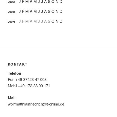
J
F
M
A
M
J
J
A
S
O
N
D
2009
:
J
F
M
A
M
J
J
A
S
O
N
D
2008
:
J
F
M
A
M
J
J
A
S
O
N
D
2007
:
KONTAKT
Telefon
Fon +49-37423-47 003
Mobil +49-172-38 99 171
Mail
wolfmatthiasfriedrich@t-online.de