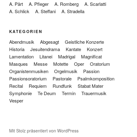
A. Pärt
A. Pfleger
A. Romberg
A. Scarlatti
A. Schlick
A. Steffani
A. Stradella
KATEGORIEN
Abendmusik
Abgesagt
Geistliche Konzerte
Historia
Jesuitendrama
Kantate
Konzert
Lamentation
Litanei
Madrigal
Magnificat
Masques
Messe
Motette
Oper
Oratorium
Organistenmusiken
Orgelmusik
Passion
Passionsoratorium
Pastorale
Psalmkomposition
Recital
Requiem
Rundfunk
Stabat Mater
Symphonie
Te Deum
Termin
Trauermusik
Vesper
Mit Stolz präsentiert von WordPress