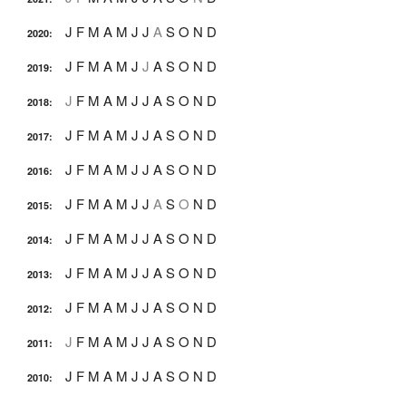
J
F
M
A
M
J
J
A
S
O
N
D
2020
:
J
F
M
A
M
J
J
A
S
O
N
D
2019
:
J
F
M
A
M
J
J
A
S
O
N
D
2018
:
J
F
M
A
M
J
J
A
S
O
N
D
2017
:
J
F
M
A
M
J
J
A
S
O
N
D
2016
:
J
F
M
A
M
J
J
A
S
O
N
D
2015
:
J
F
M
A
M
J
J
A
S
O
N
D
2014
:
J
F
M
A
M
J
J
A
S
O
N
D
2013
:
J
F
M
A
M
J
J
A
S
O
N
D
2012
:
J
F
M
A
M
J
J
A
S
O
N
D
2011
:
J
F
M
A
M
J
J
A
S
O
N
D
2010
: