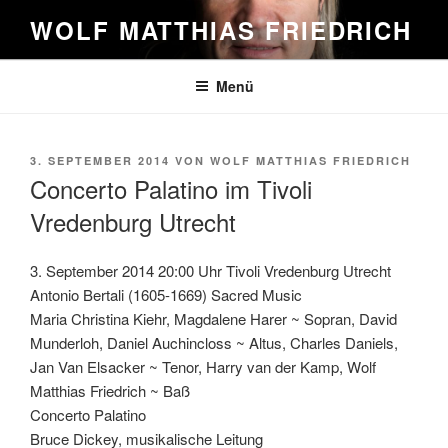
Zum
WOLF MATTHIAS FRIEDRICH
Inhalt
springen
Menü
VERÖFFENTLICHT
3. SEPTEMBER 2014
VON
WOLF MATTHIAS FRIEDRICH
AM
Concerto Palatino im Tivoli
Vredenburg Utrecht
3. September 2014 20:00 Uhr Tivoli Vredenburg Utrecht
Antonio Bertali (1605-1669) Sacred Music
Maria Christina Kiehr, Magdalene Harer ~ Sopran, David
Munderloh, Daniel Auchincloss ~ Altus, Charles Daniels,
Jan Van Elsacker ~ Tenor, Harry van der Kamp, Wolf
Matthias Friedrich ~ Baß
Concerto Palatino
Bruce Dickey, musikalische Leitung