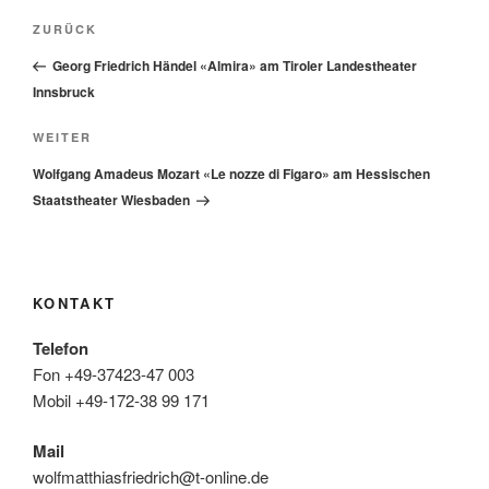
Beitragsnavigation
Vorheriger
ZURÜCK
Beitrag
Georg Friedrich Händel «Almira» am Tiroler Landestheater
Innsbruck
Nächster
WEITER
Beitrag
Wolfgang Amadeus Mozart «Le nozze di Figaro» am Hessischen
Staatstheater Wiesbaden
KONTAKT
Telefon
Fon +49-37423-47 003
Mobil +49-172-38 99 171
Mail
wolfmatthiasfriedrich@t-online.de