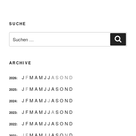
SUCHE
Suche
Suche
nach:
ARCHIVE
J
F
M
A
M
J
J
A
S
O
N
D
2026
:
J
F
M
A
M
J
J
A
S
O
N
D
2025
:
J
F
M
A
M
J
J
A
S
O
N
D
2024
:
J
F
M
A
M
J
J
A
S
O
N
D
2023
:
J
F
M
A
M
J
J
A
S
O
N
D
2022
:
J
F
M
A
M
J
J
A
S
O
N
D
2021
: