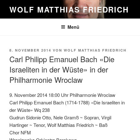
Zum
WOLF MATTHIAS FRIEDRICH
Inhalt
springen
Menü
VERÖFFENTLICHT
8. NOVEMBER 2014
VON
WOLF MATTHIAS FRIEDRICH
AM
Carl Philipp Emanuel Bach «Die
Israeliten in der Wüste» in der
Philharmonie Wroclaw
9. November 2014 18:00 Uhr Philharmonie Wroclaw
Carl Philipp Emanuel Bach (1714-1788) «Die Israeliten in
der Wüste» Wq 238
Gudrun Sidonie Otto, Nele Gramß ~ Sopran, Virgil
Hartinger ~ Tenor, Wolf Matthias Friedrich ~ Baß
Chor NFM
Wroclawska Orkiestra Barokowa