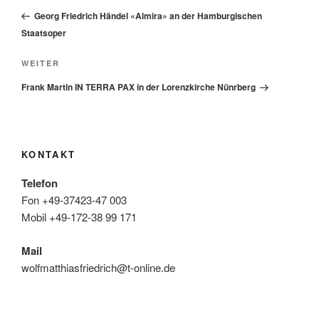
Beitrag
Georg Friedrich Händel «Almira» an der Hamburgischen
Staatsoper
Nächster
WEITER
Beitrag
Frank Martin IN TERRA PAX in der Lorenzkirche Nünrberg
KONTAKT
Telefon
Fon +49-37423-47 003
Mobil +49-172-38 99 171
Mail
wolfmatthiasfriedrich@t-online.de