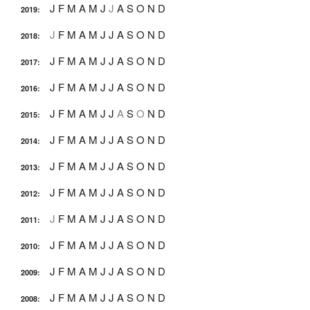
J
F
M
A
M
J
J
A
S
O
N
D
2019
:
J
F
M
A
M
J
J
A
S
O
N
D
2018
:
J
F
M
A
M
J
J
A
S
O
N
D
2017
:
J
F
M
A
M
J
J
A
S
O
N
D
2016
:
J
F
M
A
M
J
J
A
S
O
N
D
2015
:
J
F
M
A
M
J
J
A
S
O
N
D
2014
:
J
F
M
A
M
J
J
A
S
O
N
D
2013
:
J
F
M
A
M
J
J
A
S
O
N
D
2012
:
J
F
M
A
M
J
J
A
S
O
N
D
2011
:
J
F
M
A
M
J
J
A
S
O
N
D
2010
:
J
F
M
A
M
J
J
A
S
O
N
D
2009
:
J
F
M
A
M
J
J
A
S
O
N
D
2008
: