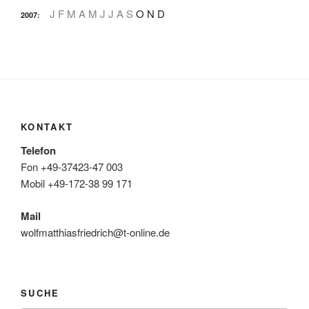
J
F
M
A
M
J
J
A
S
O
N
D
2007
:
KONTAKT
Telefon
Fon +49-37423-47 003
Mobil +49-172-38 99 171
Mail
wolfmatthiasfriedrich@t-online.de
SUCHE