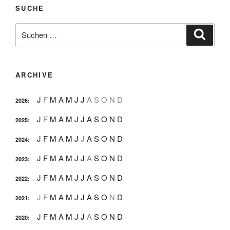
SUCHE
Suche
Suche
nach:
ARCHIVE
J
F
M
A
M
J
J
A
S
O
N
D
2026
:
J
F
M
A
M
J
J
A
S
O
N
D
2025
:
J
F
M
A
M
J
J
A
S
O
N
D
2024
:
J
F
M
A
M
J
J
A
S
O
N
D
2023
:
J
F
M
A
M
J
J
A
S
O
N
D
2022
:
J
F
M
A
M
J
J
A
S
O
N
D
2021
:
J
F
M
A
M
J
J
A
S
O
N
D
2020
: