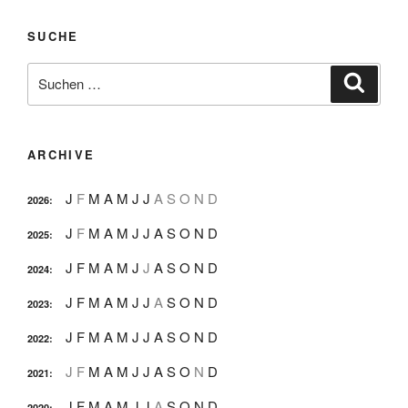
SUCHE
Suche
Suche
nach:
ARCHIVE
J
F
M
A
M
J
J
A
S
O
N
D
2026
:
J
F
M
A
M
J
J
A
S
O
N
D
2025
:
J
F
M
A
M
J
J
A
S
O
N
D
2024
:
J
F
M
A
M
J
J
A
S
O
N
D
2023
:
J
F
M
A
M
J
J
A
S
O
N
D
2022
:
J
F
M
A
M
J
J
A
S
O
N
D
2021
:
J
F
M
A
M
J
J
A
S
O
N
D
2020
: