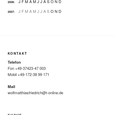
J
F
M
A
M
J
J
A
S
O
N
D
2008
:
J
F
M
A
M
J
J
A
S
O
N
D
2007
:
KONTAKT
Telefon
Fon +49-37423-47 003
Mobil +49-172-38 99 171
Mail
wolfmatthiasfriedrich@t-online.de