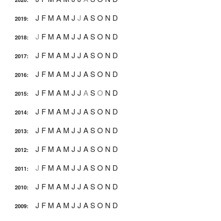
J
F
M
A
M
J
J
A
S
O
N
D
2019
:
J
F
M
A
M
J
J
A
S
O
N
D
2018
:
J
F
M
A
M
J
J
A
S
O
N
D
2017
:
J
F
M
A
M
J
J
A
S
O
N
D
2016
:
J
F
M
A
M
J
J
A
S
O
N
D
2015
:
J
F
M
A
M
J
J
A
S
O
N
D
2014
:
J
F
M
A
M
J
J
A
S
O
N
D
2013
:
J
F
M
A
M
J
J
A
S
O
N
D
2012
:
J
F
M
A
M
J
J
A
S
O
N
D
2011
:
J
F
M
A
M
J
J
A
S
O
N
D
2010
:
J
F
M
A
M
J
J
A
S
O
N
D
2009
: