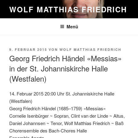
Zum
WOLF MATTHIAS FRIEDRICH
Inhalt
springen
Menü
VERÖFFENTLICHT
9. FEBRUAR 2015
VON
WOLF MATTHIAS FRIEDRICH
AM
Georg Friedrich Händel «Messias»
in der St. Johanniskirche Halle
(Westfalen)
14. Februar 2015 20:00 Uhr St. Johanniskirche Halle
(Westfalen)
Georg Friedrich Händel (1685–1759) «Messias»
Cornelie Isenbürger ~ Sopran, Clint van der Linde ~ Altus,
Daniel Johannsen ~ Tenor, Wolf Matthias Friedrich ~ Baß
Chorensemble des Bach-Chores Halle
Ensemble Aperto