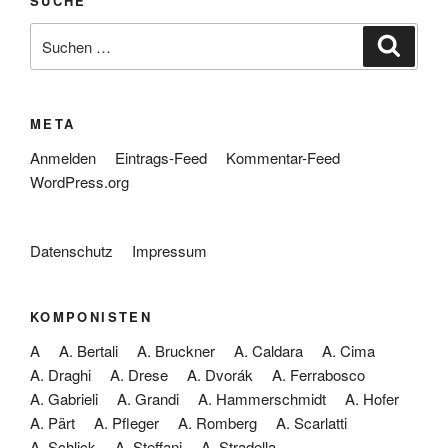
SUCHE
Suche
Suche
nach:
META
Anmelden
Eintrags-Feed
Kommentar-Feed
WordPress.org
Datenschutz
Impressum
KOMPONISTEN
A
A. Bertali
A. Bruckner
A. Caldara
A. Cima
A. Draghi
A. Drese
A. Dvorák
A. Ferrabosco
A. Gabrieli
A. Grandi
A. Hammerschmidt
A. Hofer
A. Pärt
A. Pfleger
A. Romberg
A. Scarlatti
A. Schlick
A. Steffani
A. Stradella