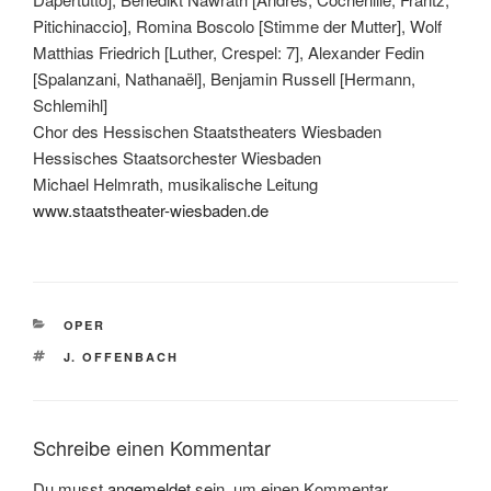
Pitichinaccio], Romina Boscolo [Stimme der Mutter], Wolf
Matthias Friedrich [Luther, Crespel: 7], Alexander Fedin
[Spalanzani, Nathanaël], Benjamin Russell [Hermann,
Schlemihl]
Chor des Hessischen Staatstheaters Wiesbaden
Hessisches Staatsorchester Wiesbaden
Michael Helmrath, musikalische Leitung
www.staatstheater-wiesbaden.de
KATEGORIEN
OPER
SCHLAGWÖRTER
J. OFFENBACH
Schreibe einen Kommentar
Du musst
angemeldet
sein, um einen Kommentar