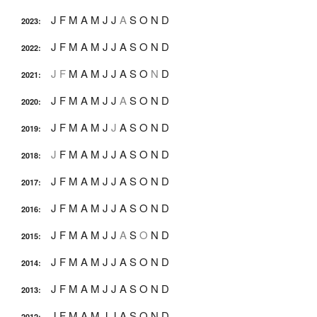
J
F
M
A
M
J
J
A
S
O
N
D
2023
:
J
F
M
A
M
J
J
A
S
O
N
D
2022
:
J
F
M
A
M
J
J
A
S
O
N
D
2021
:
J
F
M
A
M
J
J
A
S
O
N
D
2020
:
J
F
M
A
M
J
J
A
S
O
N
D
2019
:
J
F
M
A
M
J
J
A
S
O
N
D
2018
:
J
F
M
A
M
J
J
A
S
O
N
D
2017
:
J
F
M
A
M
J
J
A
S
O
N
D
2016
:
J
F
M
A
M
J
J
A
S
O
N
D
2015
:
J
F
M
A
M
J
J
A
S
O
N
D
2014
:
J
F
M
A
M
J
J
A
S
O
N
D
2013
:
J
F
M
A
M
J
J
A
S
O
N
D
2012
: