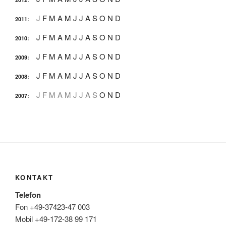
J
F
M
A
M
J
J
A
S
O
N
D
2011
:
J
F
M
A
M
J
J
A
S
O
N
D
2010
:
J
F
M
A
M
J
J
A
S
O
N
D
2009
:
J
F
M
A
M
J
J
A
S
O
N
D
2008
:
J
F
M
A
M
J
J
A
S
O
N
D
2007
:
KONTAKT
Telefon
Fon +49-37423-47 003
Mobil +49-172-38 99 171