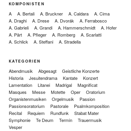
KOMPONISTEN
A
A. Bertali
A. Bruckner
A. Caldara
A. Cima
A. Draghi
A. Drese
A. Dvorák
A. Ferrabosco
A. Gabrieli
A. Grandi
A. Hammerschmidt
A. Hofer
A. Pärt
A. Pfleger
A. Romberg
A. Scarlatti
A. Schlick
A. Steffani
A. Stradella
KATEGORIEN
Abendmusik
Abgesagt
Geistliche Konzerte
Historia
Jesuitendrama
Kantate
Konzert
Lamentation
Litanei
Madrigal
Magnificat
Masques
Messe
Motette
Oper
Oratorium
Organistenmusiken
Orgelmusik
Passion
Passionsoratorium
Pastorale
Psalmkomposition
Recital
Requiem
Rundfunk
Stabat Mater
Symphonie
Te Deum
Termin
Trauermusik
Vesper