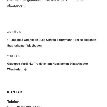
abzugeben.
Beitragsnavigation
Vorheriger
ZURÜCK
Beitrag
Jacques Offenbach «Les Contes d’Hoffmann» am Hessischen
Staatstheater Wiesbaden
Nächster
WEITER
Beitrag
Giuseppe Verdi «La Traviata» am Hessischen Staatstheater
Wiesbaden
KONTAKT
Telefon