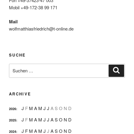
Fon +49-37423-47 003
Mobil +49-172-38 99 171
Mail
wolfmatthiasfriedrich@t-online.de
SUCHE
Suche
Suche
nach:
ARCHIVE
J
F
M
A
M
J
J
A
S
O
N
D
2026
:
J
F
M
A
M
J
J
A
S
O
N
D
2025
:
J
F
M
A
M
J
J
A
S
O
N
D
2024
: