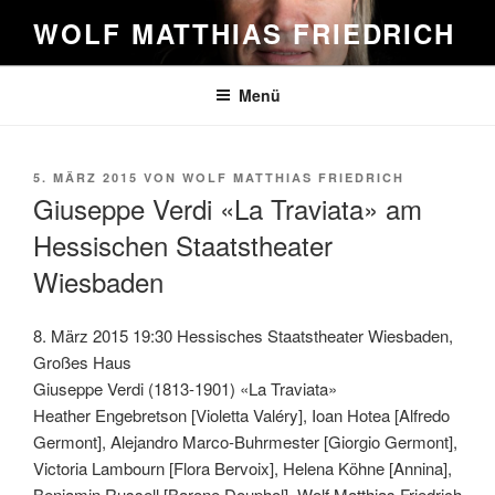
Zum
WOLF MATTHIAS FRIEDRICH
Inhalt
springen
Menü
VERÖFFENTLICHT
5. MÄRZ 2015
VON
WOLF MATTHIAS FRIEDRICH
AM
Giuseppe Verdi «La Traviata» am
Hessischen Staatstheater
Wiesbaden
8. März 2015 19:30 Hessisches Staatstheater Wiesbaden,
Großes Haus
Giuseppe Verdi (1813-1901) «La Traviata»
Heather Engebretson [Violetta Valéry], Ioan Hotea [Alfredo
Germont], Alejandro Marco-Buhrmester [Giorgio Germont],
Victoria Lambourn [Flora Bervoix], Helena Köhne [Annina],
Benjamin Russell [Barone Douphol], Wolf Matthias Friedrich