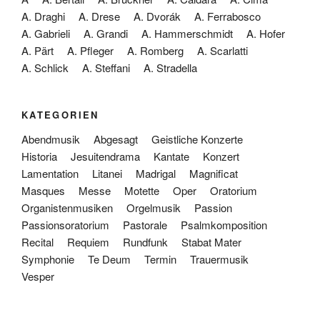
A. Draghi
A. Drese
A. Dvorák
A. Ferrabosco
A. Gabrieli
A. Grandi
A. Hammerschmidt
A. Hofer
A. Pärt
A. Pfleger
A. Romberg
A. Scarlatti
A. Schlick
A. Steffani
A. Stradella
KATEGORIEN
Abendmusik
Abgesagt
Geistliche Konzerte
Historia
Jesuitendrama
Kantate
Konzert
Lamentation
Litanei
Madrigal
Magnificat
Masques
Messe
Motette
Oper
Oratorium
Organistenmusiken
Orgelmusik
Passion
Passionsoratorium
Pastorale
Psalmkomposition
Recital
Requiem
Rundfunk
Stabat Mater
Symphonie
Te Deum
Termin
Trauermusik
Vesper