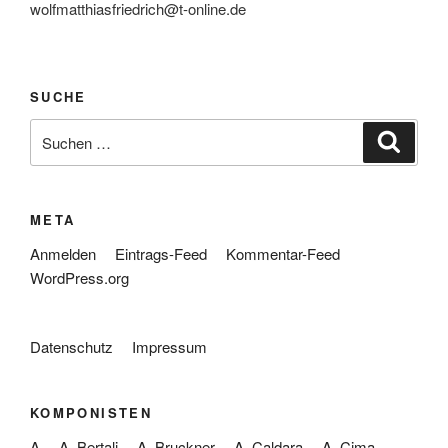
wolfmatthiasfriedrich@t-online.de
SUCHE
Suche
Suche
nach:
META
Anmelden
Eintrags-Feed
Kommentar-Feed
WordPress.org
Datenschutz
Impressum
KOMPONISTEN
A
A. Bertali
A. Bruckner
A. Caldara
A. Cima