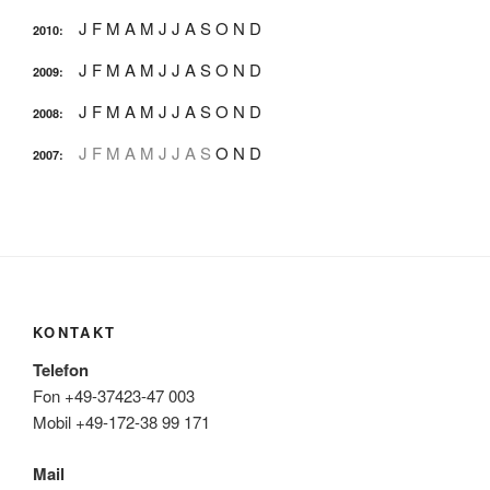
J
F
M
A
M
J
J
A
S
O
N
D
2010
:
J
F
M
A
M
J
J
A
S
O
N
D
2009
:
J
F
M
A
M
J
J
A
S
O
N
D
2008
:
J
F
M
A
M
J
J
A
S
O
N
D
2007
:
KONTAKT
Telefon
Fon +49-37423-47 003
Mobil +49-172-38 99 171
Mail