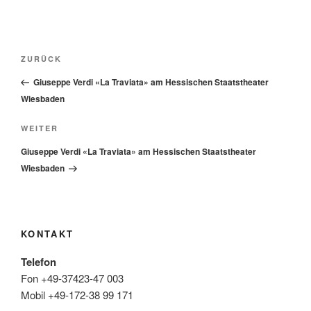
Beitragsnavigation
Vorheriger
ZURÜCK
Beitrag
Giuseppe Verdi «La Traviata» am Hessischen Staatstheater
Wiesbaden
Nächster
WEITER
Beitrag
Giuseppe Verdi «La Traviata» am Hessischen Staatstheater
Wiesbaden
KONTAKT
Telefon
Fon +49-37423-47 003
Mobil +49-172-38 99 171