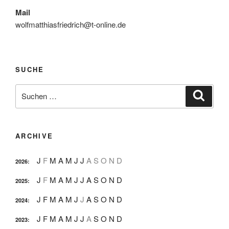
Mail
wolfmatthiasfriedrich@t-online.de
SUCHE
Suche
Suche
nach:
ARCHIVE
J
F
M
A
M
J
J
A
S
O
N
D
2026
:
J
F
M
A
M
J
J
A
S
O
N
D
2025
:
J
F
M
A
M
J
J
A
S
O
N
D
2024
:
J
F
M
A
M
J
J
A
S
O
N
D
2023
: