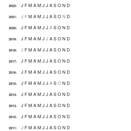
J
F
M
A
M
J
J
A
S
O
N
D
2022
:
J
F
M
A
M
J
J
A
S
O
N
D
2021
:
J
F
M
A
M
J
J
A
S
O
N
D
2020
:
J
F
M
A
M
J
J
A
S
O
N
D
2019
:
J
F
M
A
M
J
J
A
S
O
N
D
2018
:
J
F
M
A
M
J
J
A
S
O
N
D
2017
:
J
F
M
A
M
J
J
A
S
O
N
D
2016
:
J
F
M
A
M
J
J
A
S
O
N
D
2015
:
J
F
M
A
M
J
J
A
S
O
N
D
2014
:
J
F
M
A
M
J
J
A
S
O
N
D
2013
:
J
F
M
A
M
J
J
A
S
O
N
D
2012
:
J
F
M
A
M
J
J
A
S
O
N
D
2011
: