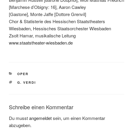
[Marchese d’Obigny: 16], Aaron Cawley
[Gastone], Monte Jaffe [Dottore Grenvil]
Chor & Statisterie des Hessischen Staatstheaters
Wiesbaden, Hessisches Staatsorchester Wiesbaden
Zsolt Hamar, musikalische Leitung
www.staatstheater-wiesbaden.de
KATEGORIEN
OPER
SCHLAGWÖRTER
G. VERDI
Schreibe einen Kommentar
Du musst
angemeldet
sein, um einen Kommentar
abzugeben.