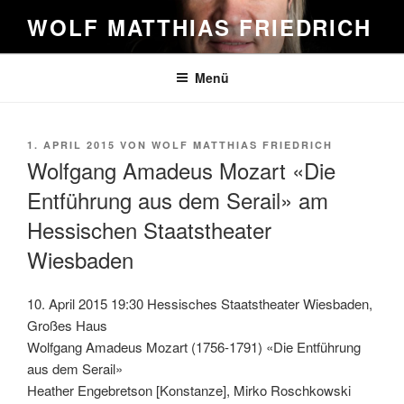
Zum
WOLF MATTHIAS FRIEDRICH
Inhalt
springen
Menü
VERÖFFENTLICHT
1. APRIL 2015
VON
WOLF MATTHIAS FRIEDRICH
AM
Wolfgang Amadeus Mozart «Die
Entführung aus dem Serail» am
Hessischen Staatstheater
Wiesbaden
10. April 2015 19:30 Hessisches Staatstheater Wiesbaden,
Großes Haus
Wolfgang Amadeus Mozart (1756-1791) «Die Entführung
aus dem Serail»
Heather Engebretson [Konstanze], Mirko Roschkowski