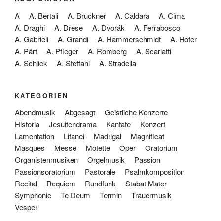
A
A. Bertali
A. Bruckner
A. Caldara
A. Cima
A. Draghi
A. Drese
A. Dvorák
A. Ferrabosco
A. Gabrieli
A. Grandi
A. Hammerschmidt
A. Hofer
A. Pärt
A. Pfleger
A. Romberg
A. Scarlatti
A. Schlick
A. Steffani
A. Stradella
KATEGORIEN
Abendmusik
Abgesagt
Geistliche Konzerte
Historia
Jesuitendrama
Kantate
Konzert
Lamentation
Litanei
Madrigal
Magnificat
Masques
Messe
Motette
Oper
Oratorium
Organistenmusiken
Orgelmusik
Passion
Passionsoratorium
Pastorale
Psalmkomposition
Recital
Requiem
Rundfunk
Stabat Mater
Symphonie
Te Deum
Termin
Trauermusik
Vesper