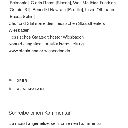
[Belmonte], Gloria Rehm [Blonde], Wolf Matthias Friedrich
[Osmin: 31], Benedikt Nawrath [Pedrillo], Ihsan Othmann
[Bassa Selim]
Chor und Statisterie des Hessischen Staatstheaters
Wiesbaden
Hessisches Staatsorchester Wiesbaden
Konrad Junghänel, musikalische Leitung
www.staatstheater-wiesbaden.de
KATEGORIEN
OPER
SCHLAGWÖRTER
W. A. MOZART
Schreibe einen Kommentar
Du musst
angemeldet
sein, um einen Kommentar