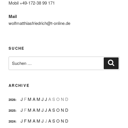
Mobil +49-172-38 99 171
Mail
wolfmatthiasfriedrich@t-online.de
SUCHE
Suche
Suche
nach:
ARCHIVE
J
F
M
A
M
J
J
A
S
O
N
D
2026
:
J
F
M
A
M
J
J
A
S
O
N
D
2025
:
J
F
M
A
M
J
J
A
S
O
N
D
2024
: