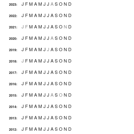
J
F
M
A
M
J
J
A
S
O
N
D
2023
:
J
F
M
A
M
J
J
A
S
O
N
D
2022
:
J
F
M
A
M
J
J
A
S
O
N
D
2021
:
J
F
M
A
M
J
J
A
S
O
N
D
2020
:
J
F
M
A
M
J
J
A
S
O
N
D
2019
:
J
F
M
A
M
J
J
A
S
O
N
D
2018
:
J
F
M
A
M
J
J
A
S
O
N
D
2017
:
J
F
M
A
M
J
J
A
S
O
N
D
2016
:
J
F
M
A
M
J
J
A
S
O
N
D
2015
:
J
F
M
A
M
J
J
A
S
O
N
D
2014
:
J
F
M
A
M
J
J
A
S
O
N
D
2013
:
J
F
M
A
M
J
J
A
S
O
N
D
2012
: