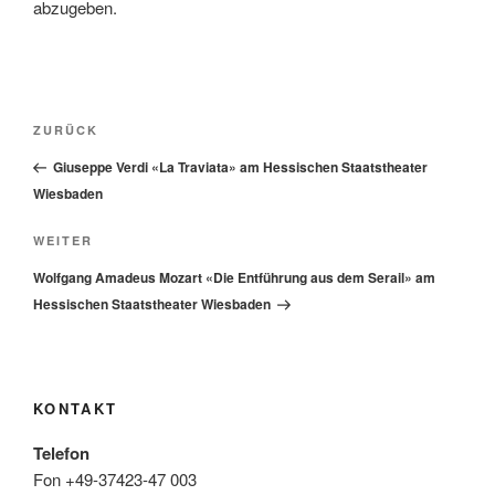
abzugeben.
Beitragsnavigation
Vorheriger
ZURÜCK
Beitrag
Giuseppe Verdi «La Traviata» am Hessischen Staatstheater
Wiesbaden
Nächster
WEITER
Beitrag
Wolfgang Amadeus Mozart «Die Entführung aus dem Serail» am
Hessischen Staatstheater Wiesbaden
KONTAKT
Telefon
Fon +49-37423-47 003