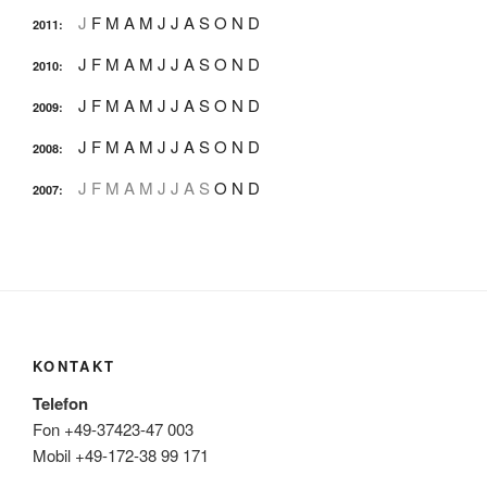
J
F
M
A
M
J
J
A
S
O
N
D
2011
:
J
F
M
A
M
J
J
A
S
O
N
D
2010
:
J
F
M
A
M
J
J
A
S
O
N
D
2009
:
J
F
M
A
M
J
J
A
S
O
N
D
2008
:
J
F
M
A
M
J
J
A
S
O
N
D
2007
:
KONTAKT
Telefon
Fon +49-37423-47 003
Mobil +49-172-38 99 171