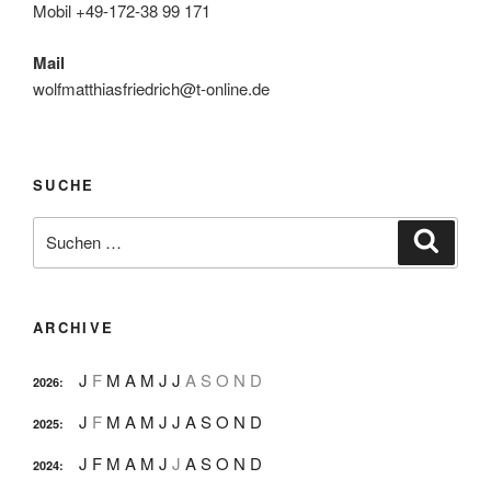
Mobil +49-172-38 99 171
Mail
wolfmatthiasfriedrich@t-online.de
SUCHE
Suche
Suche
nach:
ARCHIVE
J
F
M
A
M
J
J
A
S
O
N
D
2026
:
J
F
M
A
M
J
J
A
S
O
N
D
2025
:
J
F
M
A
M
J
J
A
S
O
N
D
2024
: