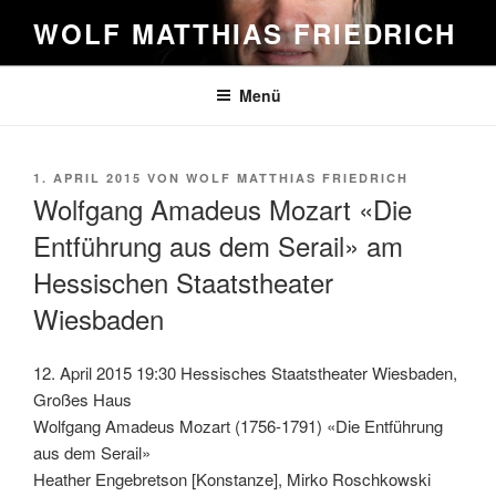
Zum
WOLF MATTHIAS FRIEDRICH
Inhalt
springen
Menü
VERÖFFENTLICHT
1. APRIL 2015
VON
WOLF MATTHIAS FRIEDRICH
AM
Wolfgang Amadeus Mozart «Die
Entführung aus dem Serail» am
Hessischen Staatstheater
Wiesbaden
12. April 2015 19:30 Hessisches Staatstheater Wiesbaden,
Großes Haus
Wolfgang Amadeus Mozart (1756-1791) «Die Entführung
aus dem Serail»
Heather Engebretson [Konstanze], Mirko Roschkowski