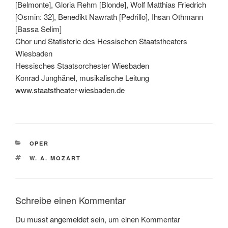
[Belmonte], Gloria Rehm [Blonde], Wolf Matthias Friedrich
[Osmin: 32], Benedikt Nawrath [Pedrillo], Ihsan Othmann
[Bassa Selim]
Chor und Statisterie des Hessischen Staatstheaters
Wiesbaden
Hessisches Staatsorchester Wiesbaden
Konrad Junghänel, musikalische Leitung
www.staatstheater-wiesbaden.de
KATEGORIEN
OPER
SCHLAGWÖRTER
W. A. MOZART
Schreibe einen Kommentar
Du musst
angemeldet
sein, um einen Kommentar