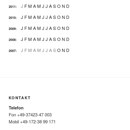
J
F
M
A
M
J
J
A
S
O
N
D
2011
:
J
F
M
A
M
J
J
A
S
O
N
D
2010
:
J
F
M
A
M
J
J
A
S
O
N
D
2009
:
J
F
M
A
M
J
J
A
S
O
N
D
2008
:
J
F
M
A
M
J
J
A
S
O
N
D
2007
:
KONTAKT
Telefon
Fon +49-37423-47 003
Mobil +49-172-38 99 171