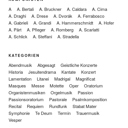
A
A. Bertali
A. Bruckner
A. Caldara
A. Cima
A. Draghi
A. Drese
A. Dvorák
A. Ferrabosco
A. Gabrieli
A. Grandi
A. Hammerschmidt
A. Hofer
A. Pärt
A. Pfleger
A. Romberg
A. Scarlatti
A. Schlick
A. Steffani
A. Stradella
KATEGORIEN
Abendmusik
Abgesagt
Geistliche Konzerte
Historia
Jesuitendrama
Kantate
Konzert
Lamentation
Litanei
Madrigal
Magnificat
Masques
Messe
Motette
Oper
Oratorium
Organistenmusiken
Orgelmusik
Passion
Passionsoratorium
Pastorale
Psalmkomposition
Recital
Requiem
Rundfunk
Stabat Mater
Symphonie
Te Deum
Termin
Trauermusik
Vesper