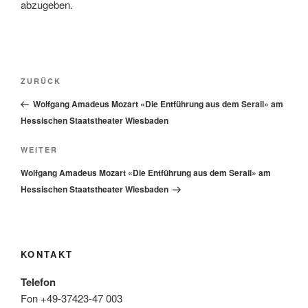
abzugeben.
Beitragsnavigation
Vorheriger
ZURÜCK
Beitrag
Wolfgang Amadeus Mozart «Die Entführung aus dem Serail» am
Hessischen Staatstheater Wiesbaden
Nächster
WEITER
Beitrag
Wolfgang Amadeus Mozart «Die Entführung aus dem Serail» am
Hessischen Staatstheater Wiesbaden
KONTAKT
Telefon
Fon +49-37423-47 003