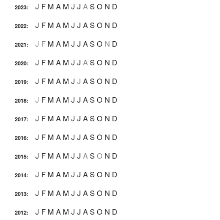
J
F
M
A
M
J
J
A
S
O
N
D
2023
:
J
F
M
A
M
J
J
A
S
O
N
D
2022
:
J
F
M
A
M
J
J
A
S
O
N
D
2021
:
J
F
M
A
M
J
J
A
S
O
N
D
2020
:
J
F
M
A
M
J
J
A
S
O
N
D
2019
:
J
F
M
A
M
J
J
A
S
O
N
D
2018
:
J
F
M
A
M
J
J
A
S
O
N
D
2017
:
J
F
M
A
M
J
J
A
S
O
N
D
2016
:
J
F
M
A
M
J
J
A
S
O
N
D
2015
:
J
F
M
A
M
J
J
A
S
O
N
D
2014
:
J
F
M
A
M
J
J
A
S
O
N
D
2013
:
J
F
M
A
M
J
J
A
S
O
N
D
2012
: