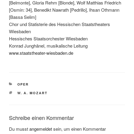
[Belmonte], Gloria Rehm [Blonde], Wolf Matthias Friedrich
[Osmin: 34], Benedikt Nawrath [Pedrillo], Ihsan Othmann
[Bassa Selim]
Chor und Statisterie des Hessischen Staatstheaters
Wiesbaden
Hessisches Staatsorchester Wiesbaden
Konrad Junghänel, musikalische Leitung
www.staatstheater-wiesbaden.de
KATEGORIEN
OPER
SCHLAGWÖRTER
W. A. MOZART
Schreibe einen Kommentar
Du musst
angemeldet
sein, um einen Kommentar