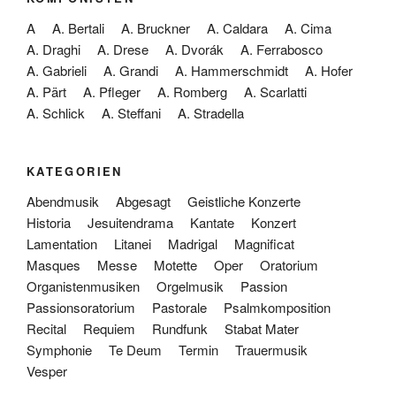
A
A. Bertali
A. Bruckner
A. Caldara
A. Cima
A. Draghi
A. Drese
A. Dvorák
A. Ferrabosco
A. Gabrieli
A. Grandi
A. Hammerschmidt
A. Hofer
A. Pärt
A. Pfleger
A. Romberg
A. Scarlatti
A. Schlick
A. Steffani
A. Stradella
KATEGORIEN
Abendmusik
Abgesagt
Geistliche Konzerte
Historia
Jesuitendrama
Kantate
Konzert
Lamentation
Litanei
Madrigal
Magnificat
Masques
Messe
Motette
Oper
Oratorium
Organistenmusiken
Orgelmusik
Passion
Passionsoratorium
Pastorale
Psalmkomposition
Recital
Requiem
Rundfunk
Stabat Mater
Symphonie
Te Deum
Termin
Trauermusik
Vesper