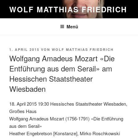
Zum
WOLF MATTHIAS FRIEDRICH
Inhalt
springen
Menü
VERÖFFENTLICHT
1. APRIL 2015
VON
WOLF MATTHIAS FRIEDRICH
AM
Wolfgang Amadeus Mozart «Die
Entführung aus dem Serail» am
Hessischen Staatstheater
Wiesbaden
18. April 2015 19:30 Hessisches Staatstheater Wiesbaden,
Großes Haus
Wolfgang Amadeus Mozart (1756-1791) «Die Entführung
aus dem Serail»
Heather Engebretson [Konstanze], Mirko Roschkowski