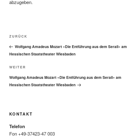
abzugeben.
Beitragsnavigation
Vorheriger
ZURÜCK
Beitrag
Wolfgang Amadeus Mozart «Die Entführung aus dem Serail» am
Hessischen Staatstheater Wiesbaden
Nächster
WEITER
Beitrag
Wolfgang Amadeus Mozart «Die Entführung aus dem Serail» am
Hessischen Staatstheater Wiesbaden
KONTAKT
Telefon
Fon +49-37423-47 003