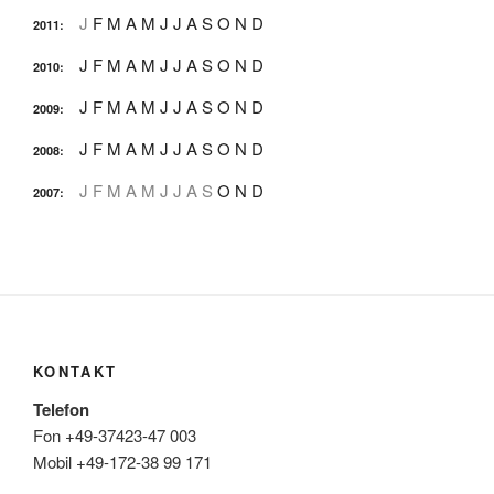
J
F
M
A
M
J
J
A
S
O
N
D
2011
:
J
F
M
A
M
J
J
A
S
O
N
D
2010
:
J
F
M
A
M
J
J
A
S
O
N
D
2009
:
J
F
M
A
M
J
J
A
S
O
N
D
2008
:
J
F
M
A
M
J
J
A
S
O
N
D
2007
:
KONTAKT
Telefon
Fon +49-37423-47 003
Mobil +49-172-38 99 171