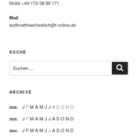
Mobil +49-172-38 99 171
Mail
wolfmatthiasfriedrich@t-online.de
SUCHE
Suche
Suche
nach:
ARCHIVE
J
F
M
A
M
J
J
A
S
O
N
D
2026
:
J
F
M
A
M
J
J
A
S
O
N
D
2025
:
J
F
M
A
M
J
J
A
S
O
N
D
2024
: