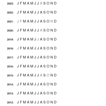
J
F
M
A
M
J
J
A
S
O
N
D
2023
:
J
F
M
A
M
J
J
A
S
O
N
D
2022
:
J
F
M
A
M
J
J
A
S
O
N
D
2021
:
J
F
M
A
M
J
J
A
S
O
N
D
2020
:
J
F
M
A
M
J
J
A
S
O
N
D
2019
:
J
F
M
A
M
J
J
A
S
O
N
D
2018
:
J
F
M
A
M
J
J
A
S
O
N
D
2017
:
J
F
M
A
M
J
J
A
S
O
N
D
2016
:
J
F
M
A
M
J
J
A
S
O
N
D
2015
:
J
F
M
A
M
J
J
A
S
O
N
D
2014
:
J
F
M
A
M
J
J
A
S
O
N
D
2013
:
J
F
M
A
M
J
J
A
S
O
N
D
2012
: