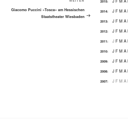
Nächster
J
F
M
A
WEITER
2015
:
Beitrag
Giacomo Puccini «Tosca» am Hessischen
J
F
M
A
2014
:
Staatstheater Wiesbaden
J
F
M
A
2013
:
J
F
M
A
2012
:
J
F
M
A
2011
:
J
F
M
A
2010
:
J
F
M
A
2009
:
J
F
M
A
2008
:
J
F
M
A
2007
: