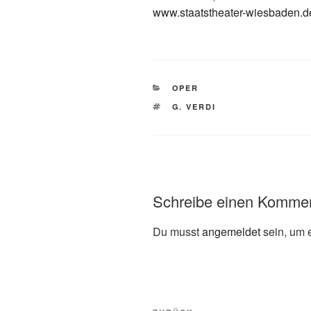
www.staatstheater-wiesbaden.d
KATEGORIEN
OPER
SCHLAGWÖRTER
G. VERDI
Schreibe einen Komme
Du musst
angemeldet
sein, um 
Beitragsnavigation