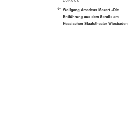
Vorheriger
ZURÜCK
Beitrag
Wolfgang Amadeus Mozart «Die
Entführung aus dem Serail» am
Hessischen Staatstheater Wiesbaden