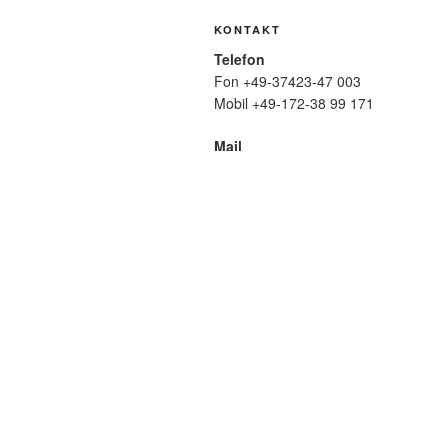
KONTAKT
Telefon
Fon +49-37423-47 003
Mobil +49-172-38 99 171
Mail
wolfmatthiasfriedrich@t-online.de
SUCHE
Suche
nach:
META
Anmelden
Eintrags-Feed
Komme
WordPress.org