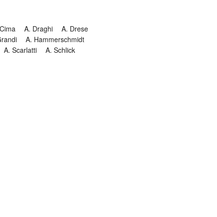
 Cima
A. Draghi
A. Drese
Grandi
A. Hammerschmidt
A. Scarlatti
A. Schlick
Historia
Jesuitendrama
Madrigal
Magnificat
Masques
istenmusiken
Orgelmusik
almkomposition
Recital
onie
Te Deum
Termin