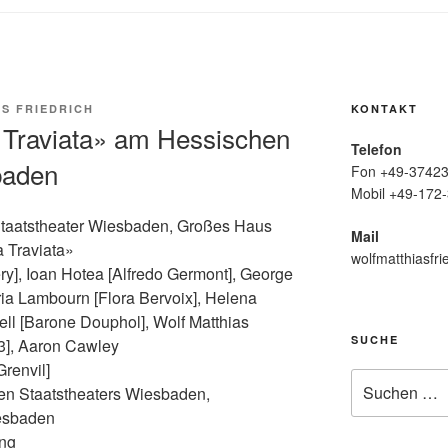
S FRIEDRICH
KONTAKT
 Traviata» am Hessischen
Telefon
baden
Fon +49-37423
Mobil +49-172-
Staatstheater Wiesbaden, Großes Haus
Mail
 Traviata»
wolfmatthiasfri
ry], Ioan Hotea [Alfredo Germont], George
ria Lambourn [Flora Bervoix], Helena
ll [Barone Douphol], Wolf Matthias
SUCHE
23], Aaron Cawley
Grenvil]
Suche
hen Staatstheaters Wiesbaden,
nach:
esbaden
ung