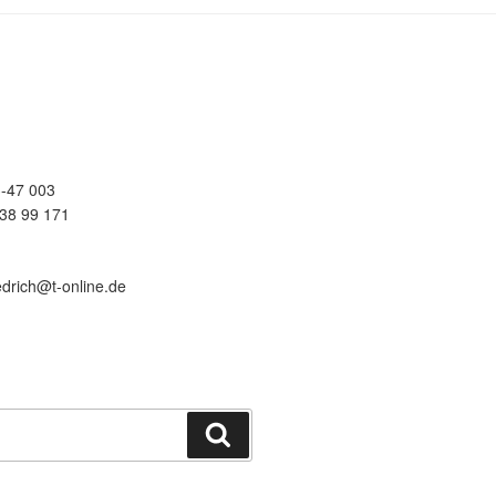
-47 003
38 99 171
edrich@t-online.de
Suchen