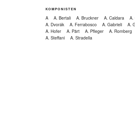
KOMPONISTEN
A
A. Bertali
A. Bruckner
A. Caldara
A.
A. Dvorák
A. Ferrabosco
A. Gabrieli
A. 
A. Hofer
A. Pärt
A. Pfleger
A. Romberg
A. Steffani
A. Stradella
KATEGORIEN
Abendmusik
Abgesagt
Geistliche Konzerte
Kantate
Konzert
Lamentation
Litanei
Messe
Motette
Oper
Oratorium
Organ
Passion
Passionsoratorium
Pastorale
Ps
Suchen
Requiem
Rundfunk
Stabat Mater
Symph
Trauermusik
Vesper
ntar-Feed