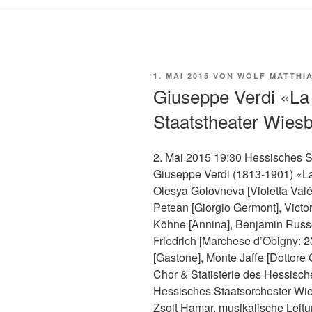
VERÖFFENTLICHT
1. MAI 2015
VON
WOLF MATTHIA
AM
Giuseppe Verdi «La
Staatstheater Wies
2. Mai 2015 19:30 Hessisches 
Giuseppe Verdi (1813-1901) «La
Olesya Golovneva [Violetta Valé
Petean [Giorgio Germont], Victo
Köhne [Annina], Benjamin Russe
Friedrich [Marchese d’Obigny: 
[Gastone], Monte Jaffe [Dottore 
Chor & Statisterie des Hessisc
Hessisches Staatsorchester Wi
Zsolt Hamar, musikalische Leit