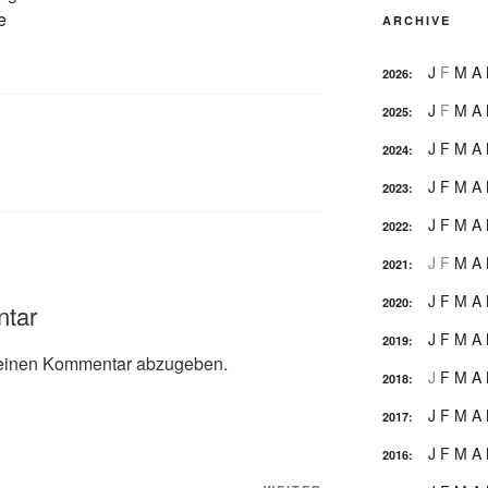
e
ARCHIVE
J
F
M
A
2026
:
J
F
M
A
2025
:
J
F
M
A
2024
:
J
F
M
A
2023
:
J
F
M
A
2022
:
J
F
M
A
2021
:
J
F
M
A
2020
:
ntar
J
F
M
A
2019
:
einen Kommentar abzugeben.
J
F
M
A
2018
:
J
F
M
A
2017
:
J
F
M
A
2016
: