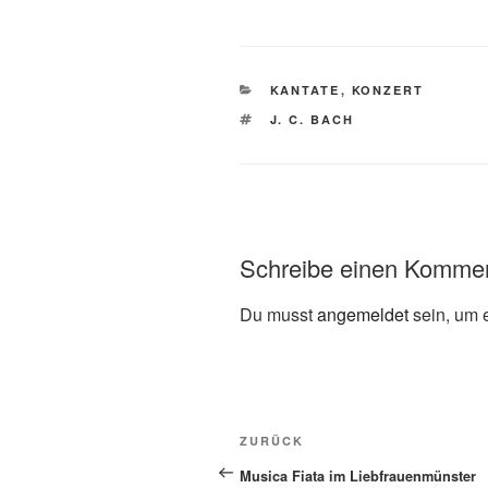
KATEGORIEN
KANTATE
,
KONZERT
SCHLAGWÖRTER
J. C. BACH
Schreibe einen Komme
Du musst
angemeldet
sein, um 
Beitragsnavigation
Vorheriger
ZURÜCK
Beitrag
Musica Fiata im Liebfrauenmünster