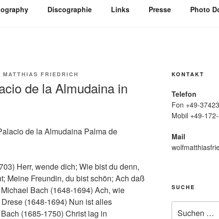
iography
Discographie
Links
Presse
Photo D
 MATTHIAS FRIEDRICH
KONTAKT
acio de la Almudaina in
Telefon
Fon +49-37423
Mobil +49-172-
Palacio de la Almudaina Palma de
Mail
wolfmatthiasfri
03) Herr, wende dich; Wie bist du denn,
nt; Meine Freundin, du bist schön; Ach daß
SUCHE
 Michael Bach (1648-1694) Ach, wie
m Drese (1648-1694) Nun ist alles
Suche
ach (1685-1750) Christ lag in
nach: