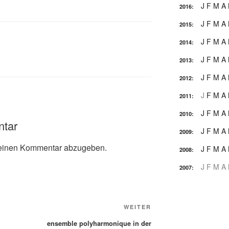
J
F
M
A
2016
:
J
F
M
A
2015
:
J
F
M
A
2014
:
J
F
M
A
2013
:
J
F
M
A
2012
:
J
F
M
A
2011
:
J
F
M
A
2010
:
ntar
J
F
M
A
2009
:
einen Kommentar abzugeben.
J
F
M
A
2008
:
J
F
M
A
2007
:
Nächster
WEITER
Beitrag
ensemble polyharmonique in der