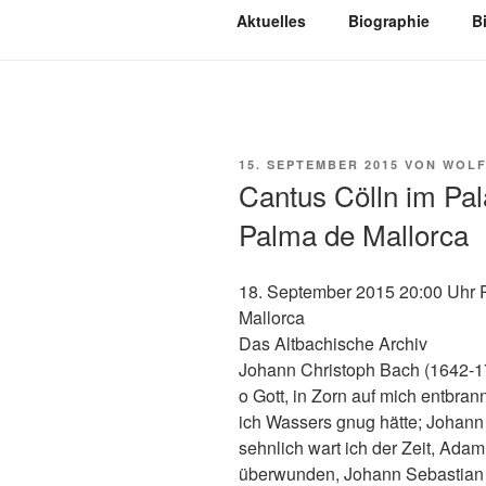
Aktuelles
Biographie
B
VERÖFFENTLICHT
15. SEPTEMBER 2015
VON
WOLF
AM
Cantus Cölln im Pal
Palma de Mallorca
18. September 2015 20:00 Uhr 
Mallorca
Das Altbachische Archiv
Johann Christoph Bach (1642-17
o Gott, in Zorn auf mich entbran
ich Wassers gnug hätte; Johann
sehnlich wart ich der Zeit, Ada
überwunden, Johann Sebastian B