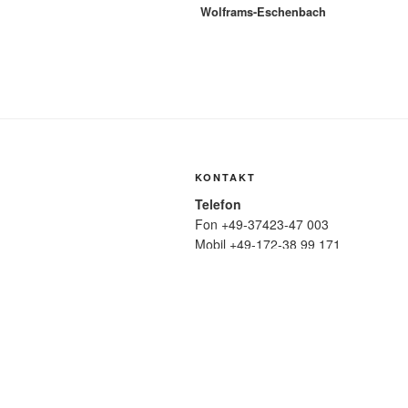
Wolframs-Eschenbach
KONTAKT
Telefon
Fon +49-37423-47 003
Mobil +49-172-38 99 171
Mail
wolfmatthiasfriedrich@t-online.de
SUCHE
Suche