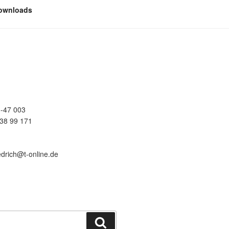
ownloads
-47 003
38 99 171
edrich@t-online.de
Suchen