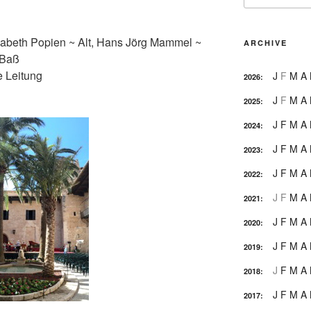
sabeth Popien ~ Alt, Hans Jörg Mammel ~
ARCHIVE
 Baß
e Leitung
J
F
M
A
2026
:
J
F
M
A
2025
:
J
F
M
A
2024
:
J
F
M
A
2023
:
J
F
M
A
2022
:
J
F
M
A
2021
:
J
F
M
A
2020
:
J
F
M
A
2019
:
J
F
M
A
2018
:
J
F
M
A
2017
: