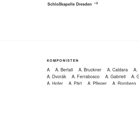
Schloßkapelle Dresden
KOMPONISTEN
A
A. Bertali
A. Bruckner
A. Caldara
A.
A. Dvorák
A. Ferrabosco
A. Gabrieli
A. 
A. Hofer
A. Pärt
A. Pfleger
A. Romberg
A. Steffani
A. Stradella
KATEGORIEN
Abendmusik
Abgesagt
Geistliche Konzerte
Kantate
Konzert
Lamentation
Litanei
Messe
Motette
Oper
Oratorium
Organ
Passion
Passionsoratorium
Pastorale
Ps