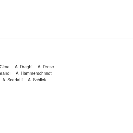
 Cima
A. Draghi
A. Drese
Grandi
A. Hammerschmidt
A. Scarlatti
A. Schlick
Historia
Jesuitendrama
Madrigal
Magnificat
Masques
istenmusiken
Orgelmusik
almkomposition
Recital