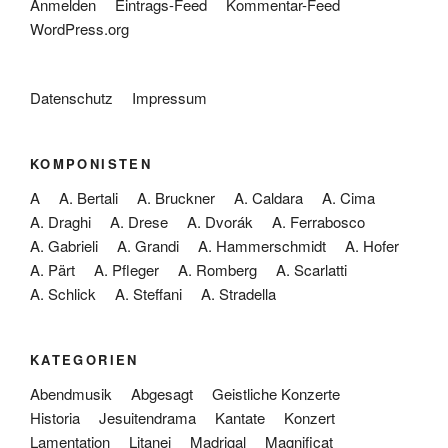
Anmelden
Eintrags-Feed
Kommentar-Feed
WordPress.org
Datenschutz
Impressum
KOMPONISTEN
A
A. Bertali
A. Bruckner
A. Caldara
A. Cima
A. Draghi
A. Drese
A. Dvorák
A. Ferrabosco
A. Gabrieli
A. Grandi
A. Hammerschmidt
A. Hofer
A. Pärt
A. Pfleger
A. Romberg
A. Scarlatti
A. Schlick
A. Steffani
A. Stradella
KATEGORIEN
Abendmusik
Abgesagt
Geistliche Konzerte
Historia
Jesuitendrama
Kantate
Konzert
Lamentation
Litanei
Madrigal
Magnificat