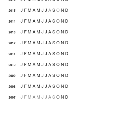
J
F
M
A
M
J
J
A
S
O
N
D
2015
:
J
F
M
A
M
J
J
A
S
O
N
D
2014
:
J
F
M
A
M
J
J
A
S
O
N
D
2013
:
J
F
M
A
M
J
J
A
S
O
N
D
2012
:
J
F
M
A
M
J
J
A
S
O
N
D
2011
:
J
F
M
A
M
J
J
A
S
O
N
D
2010
:
J
F
M
A
M
J
J
A
S
O
N
D
2009
:
J
F
M
A
M
J
J
A
S
O
N
D
2008
:
J
F
M
A
M
J
J
A
S
O
N
D
2007
: