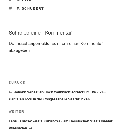
SCHLAGWÖRTER
F. SCHUBERT
Schreibe einen Kommentar
Du musst
angemeldet
sein, um einen Kommentar
abzugeben.
Beitragsnavigation
Vorheriger
ZURÜCK
Beitrag
Johann Sebastian Bach Weihnachtsoratorium BWV 248
Kantaten IV-VI in der Congresshalle Saarbrücken
Nächster
WEITER
Beitrag
Leoš Janácek »Káta Kabanová« am Hessischen Staatstheater
Wiesbaden