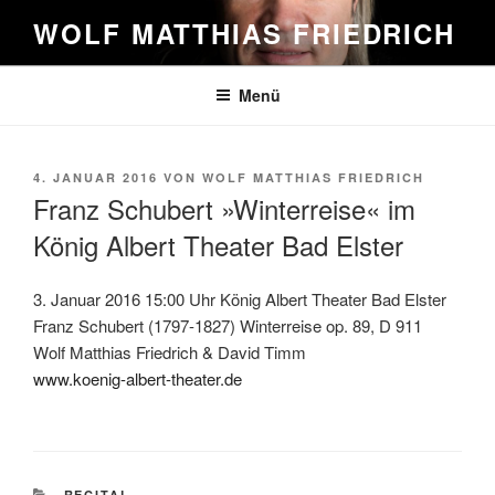
Zum
WOLF MATTHIAS FRIEDRICH
Inhalt
springen
Menü
VERÖFFENTLICHT
4. JANUAR 2016
VON
WOLF MATTHIAS FRIEDRICH
AM
Franz Schubert »Winterreise« im
König Albert Theater Bad Elster
3. Januar 2016 15:00 Uhr König Albert Theater Bad Elster
Franz Schubert (1797-1827) Winterreise op. 89, D 911
Wolf Matthias Friedrich & David Timm
www.koenig-albert-theater.de
KATEGORIEN
RECITAL