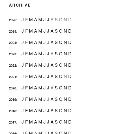
ARCHIVE
J
F
M
A
M
J
J
A
S
O
N
D
2026
:
J
F
M
A
M
J
J
A
S
O
N
D
2025
:
J
F
M
A
M
J
J
A
S
O
N
D
2024
:
J
F
M
A
M
J
J
A
S
O
N
D
2023
:
J
F
M
A
M
J
J
A
S
O
N
D
2022
:
J
F
M
A
M
J
J
A
S
O
N
D
2021
:
J
F
M
A
M
J
J
A
S
O
N
D
2020
:
J
F
M
A
M
J
J
A
S
O
N
D
2019
:
J
F
M
A
M
J
J
A
S
O
N
D
2018
:
J
F
M
A
M
J
J
A
S
O
N
D
2017
:
J
F
M
A
M
J
J
A
S
O
N
D
2016
: