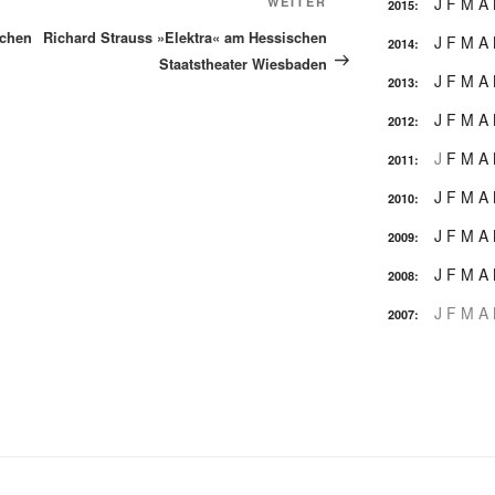
Nächster
J
F
M
A
WEITER
2015
:
Beitrag
schen
Richard Strauss »Elektra« am Hessischen
J
F
M
A
2014
:
Staatstheater Wiesbaden
J
F
M
A
2013
:
J
F
M
A
2012
:
J
F
M
A
2011
:
J
F
M
A
2010
:
J
F
M
A
2009
:
J
F
M
A
2008
:
J
F
M
A
2007
: