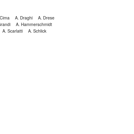
 Cima
A. Draghi
A. Drese
Grandi
A. Hammerschmidt
A. Scarlatti
A. Schlick
Historia
Jesuitendrama
Madrigal
Magnificat
Masques
istenmusiken
Orgelmusik
almkomposition
Recital
onie
Te Deum
Termin