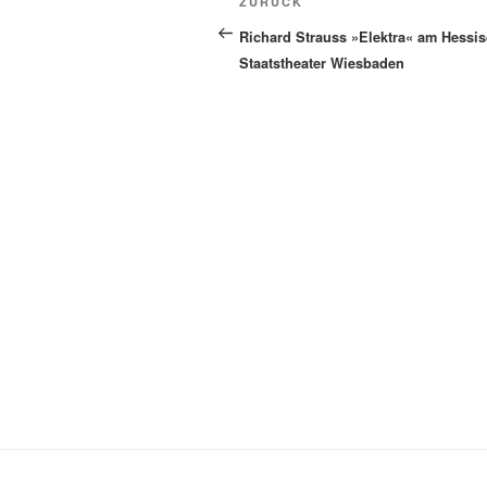
Vorheriger
ZURÜCK
Beitrag
Richard Strauss »Elektra« am Hessi
Staatstheater Wiesbaden