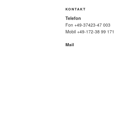
KONTAKT
Telefon
Fon +49-37423-47 003
Mobil +49-172-38 99 171
Mail
wolfmatthiasfriedrich@t-online.de
SUCHE
Suche
nach:
META
Anmelden
Eintrags-Feed
Komme
WordPress.org