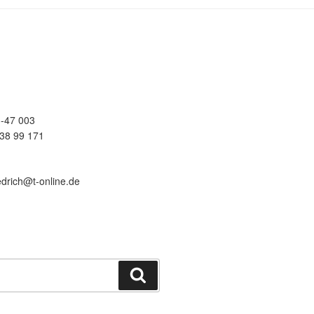
-47 003
38 99 171
edrich@t-online.de
Suchen