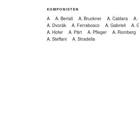
KOMPONISTEN
A
A. Bertali
A. Bruckner
A. Caldara
A.
A. Dvorák
A. Ferrabosco
A. Gabrieli
A. 
A. Hofer
A. Pärt
A. Pfleger
A. Romberg
A. Steffani
A. Stradella
KATEGORIEN
Abendmusik
Abgesagt
Geistliche Konzerte
Kantate
Konzert
Lamentation
Litanei
Messe
Motette
Oper
Oratorium
Organ
Passion
Passionsoratorium
Pastorale
Ps
Suchen
Requiem
Rundfunk
Stabat Mater
Symph
Trauermusik
Vesper
ntar-Feed