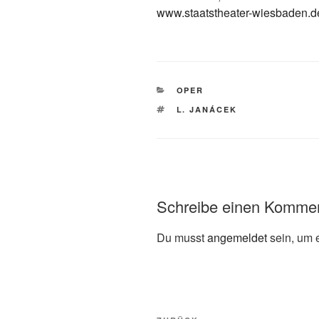
www.staatstheater-wiesbaden.d
KATEGORIEN
OPER
SCHLAGWÖRTER
L. JANÁCEK
Schreibe einen Komme
Du musst
angemeldet
sein, um 
Beitragsnavigation