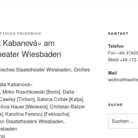
TTHIAS FRIEDRICH
KONTAKT
a Kabanová« am
Telefon
heater Wiesbaden
Fon +49-37423
Mobil +49-172-
sisches Staatstheater Wiesbaden, Großes
Mail
wolfmatthiasfri
Káta Kabanová«
], Mirko Roschkowski [Boris], Dalia
awley [Tichon], Sabina Cvilak [Katja],
SUCHE
ilvia Hauer [Warwara], Christian Balzer
ha], Karolina Ferencz [Fekluscha]
Suche
hen Staatstheaters Wiesbaden,
nach:
esbaden
ung