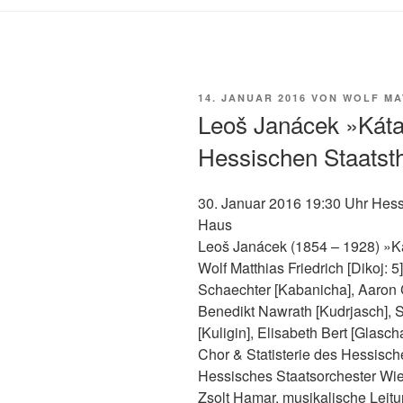
VERÖFFENTLICHT
14. JANUAR 2016
VON
WOLF MA
AM
Leoš Janácek »Kát
Hessischen Staatst
30. Januar 2016 19:30 Uhr Hes
Haus
Leoš Janácek (1854 – 1928) »
Wolf Matthias Friedrich [Dikoj: 5
Schaechter [Kabanicha], Aaron C
Benedikt Nawrath [Kudrjasch], S
[Kuligin], Elisabeth Bert [Glasc
Chor & Statisterie des Hessisc
Hessisches Staatsorchester Wi
Zsolt Hamar, musikalische Leit