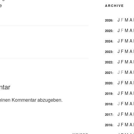
e
ARCHIVE
J
F
M
A
2026
:
J
F
M
A
2025
:
J
F
M
A
2024
:
J
F
M
A
2023
:
J
F
M
A
2022
:
J
F
M
A
2021
:
J
F
M
A
2020
:
ntar
J
F
M
A
2019
:
einen Kommentar abzugeben.
J
F
M
A
2018
:
J
F
M
A
2017
:
J
F
M
A
2016
: