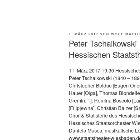
VERÖFFENTLICHT
1. MÄRZ 2017
VON
WOLF MATTH
AM
Peter Tschaikowsk
Hessischen Staatst
11. März 2017 19:30 Hessische
Peter Tschaikowski (1840 – 18
Christopher Bolduc [Eugen Onegi
Hauer [Olga], Thomas Blondelle [
Gremin: 1], Romina Boscolo [Lari
[Filipjewna], Christian Balzer [Sa
Chor & Statisterie des Hessisc
Hessisches Staatsorchester Wi
Daniela Musca, musikalische Le
www.staatstheater-wiesbaden.d