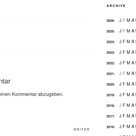
ARCHIVE
J
F
M
A
2026
:
J
F
M
A
2025
:
J
F
M
A
2024
:
J
F
M
A
2023
:
J
F
M
A
2022
:
J
F
M
A
2021
:
ntar
J
F
M
A
2020
:
einen Kommentar abzugeben.
J
F
M
A
2019
:
J
F
M
A
2018
:
J
F
M
A
2017
:
J
F
M
A
2016
:
Nächster
WEITER