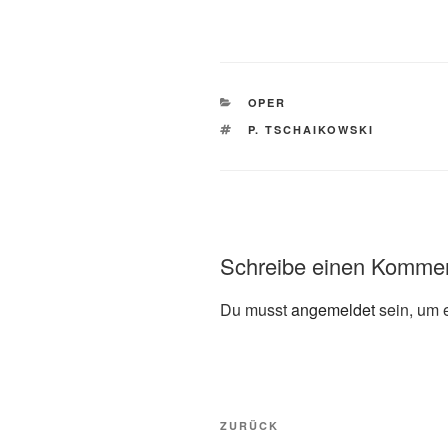
KATEGORIEN
OPER
SCHLAGWÖRTER
P. TSCHAIKOWSKI
Schreibe einen Komme
Du musst
angemeldet
sein, um 
Beitragsnavigation
Vorheriger
ZURÜCK