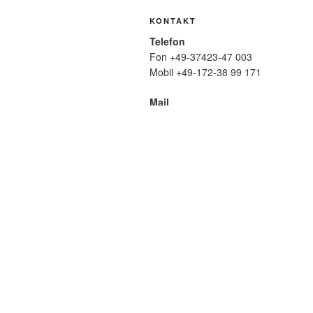
KONTAKT
Telefon
Fon +49-37423-47 003
Mobil +49-172-38 99 171
Mail
wolfmatthiasfriedrich@t-online.de
SUCHE
Suche
nach:
META
Anmelden
Eintrags-Feed
Komme
WordPress.org