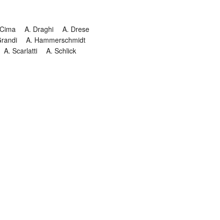
 Cima
A. Draghi
A. Drese
Grandi
A. Hammerschmidt
A. Scarlatti
A. Schlick
Historia
Jesuitendrama
Madrigal
Magnificat
Masques
istenmusiken
Orgelmusik
almkomposition
Recital
onie
Te Deum
Termin