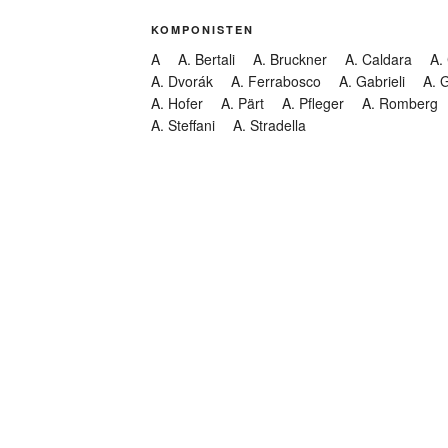
KOMPONISTEN
A
A. Bertali
A. Bruckner
A. Caldara
A.
A. Dvorák
A. Ferrabosco
A. Gabrieli
A. 
A. Hofer
A. Pärt
A. Pfleger
A. Romberg
A. Steffani
A. Stradella
KATEGORIEN
Abendmusik
Abgesagt
Geistliche Konzerte
Kantate
Konzert
Lamentation
Litanei
Messe
Motette
Oper
Oratorium
Organ
Passion
Passionsoratorium
Pastorale
Ps
Suchen
Requiem
Rundfunk
Stabat Mater
Symph
Trauermusik
Vesper
ntar-Feed