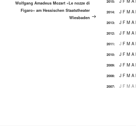
Beitrag
J
F
M
A
2015
:
Wolfgang Amadeus Mozart »Le nozze di
Figaro« am Hessischen Staatstheater
J
F
M
A
2014
:
Wiesbaden
J
F
M
A
2013
:
J
F
M
A
2012
:
J
F
M
A
2011
:
J
F
M
A
2010
:
J
F
M
A
2009
:
J
F
M
A
2008
:
J
F
M
A
2007
: