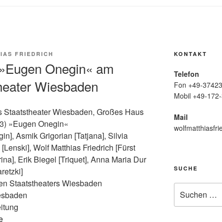
IAS FRIEDRICH
KONTAKT
i »Eugen Onegin« am
Telefon
heater Wiesbaden
Fon +49-37423
Mobil +49-172-
s Staatstheater Wiesbaden, Großes Haus
Mail
93) »Eugen Onegin«
wolfmatthiasfri
n], Asmik Grigorian [Tatjana], Silvia
Lenski], Wolf Matthias Friedrich [Fürst
na], Erik Biegel [Triquet], Anna Maria Dur
SUCHE
retzki]
hen Staatstheaters Wiesbaden
Suche
esbaden
nach:
itung
e