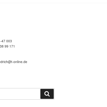
-47 003
38 99 171
edrich@t-online.de
Suchen