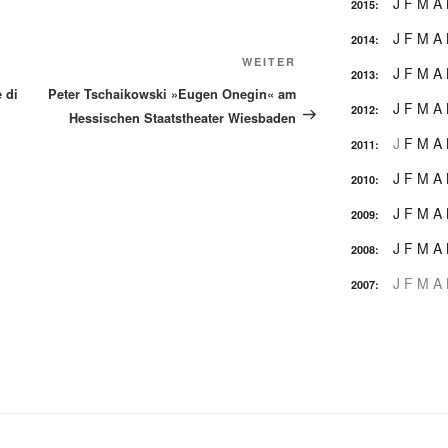
J
F
M
A
2015
:
J
F
M
A
2014
:
Nächster
WEITER
J
F
M
A
2013
:
Beitrag
 di
Peter Tschaikowski »Eugen Onegin« am
J
F
M
A
2012
:
Hessischen Staatstheater Wiesbaden
J
F
M
A
2011
:
J
F
M
A
2010
:
J
F
M
A
2009
:
J
F
M
A
2008
:
J
F
M
A
2007
: