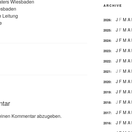
aters Wiesbaden
ARCHIVE
esbaden
e Leitung
J
F
M
A
2026
:
e
J
F
M
A
2025
:
J
F
M
A
2024
:
J
F
M
A
2023
:
J
F
M
A
2022
:
J
F
M
A
2021
:
J
F
M
A
2020
:
J
F
M
A
2019
:
ntar
J
F
M
A
2018
:
J
F
M
A
2017
:
einen Kommentar abzugeben.
J
F
M
A
2016
: