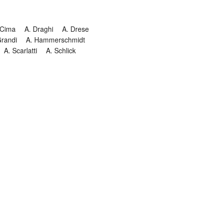
 Cima
A. Draghi
A. Drese
Grandi
A. Hammerschmidt
A. Scarlatti
A. Schlick
Historia
Jesuitendrama
Madrigal
Magnificat
Masques
istenmusiken
Orgelmusik
almkomposition
Recital
onie
Te Deum
Termin