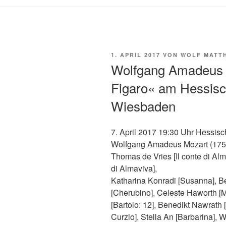
VERÖFFENTLICHT
1. APRIL 2017
VON
WOLF MATTH
AM
Wolfgang Amadeus 
Figaro« am Hessisc
Wiesbaden
7. April 2017 19:30 Uhr Hessis
Wolfgang Amadeus Mozart (1756
Thomas de Vries [Il conte di Al
di Almaviva],
Katharina Konradi [Susanna], Be
[Cherubino], Celeste Haworth [Ma
[Bartolo: 12], Benedikt Nawrath 
Curzio], Stella An [Barbarina], 