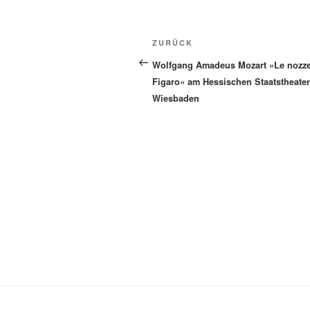
Beitragsnavigation
Vorheriger
ZURÜCK
Beitrag
Wolfgang Amadeus Mozart »Le nozze
Figaro« am Hessischen Staatstheater
Wiesbaden