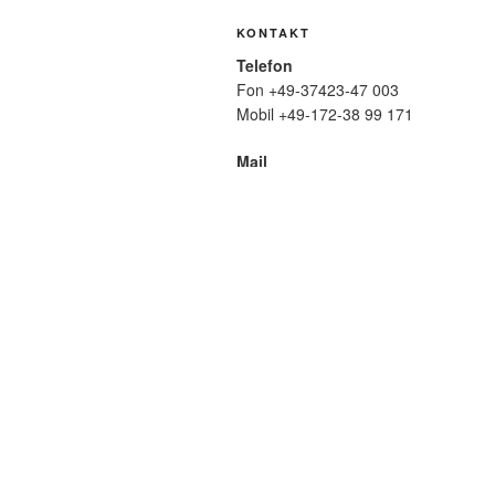
KONTAKT
Telefon
Fon +49-37423-47 003
Mobil +49-172-38 99 171
Mail
wolfmatthiasfriedrich@t-online.de
SUCHE
Suche
nach:
META
Anmelden
Eintrags-Feed
Komme
WordPress.org