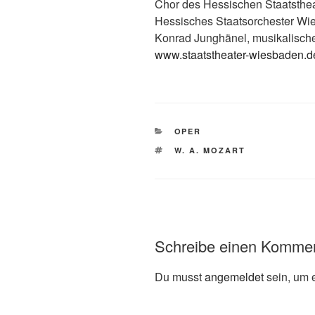
Chor des Hessischen Staatsthe
Hessisches Staatsorchester Wi
Konrad Junghänel, musikalisch
www.staatstheater-wiesbaden.d
KATEGORIEN
OPER
SCHLAGWÖRTER
W. A. MOZART
Schreibe einen Komme
Du musst
angemeldet
sein, um 