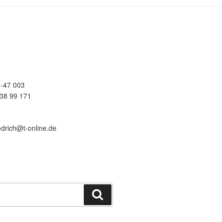
-47 003
38 99 171
edrich@t-online.de
Suchen