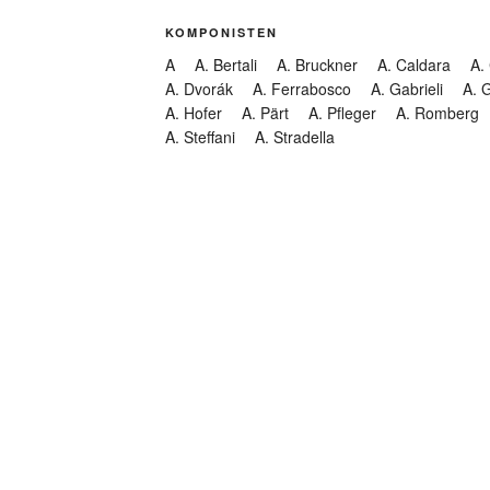
KOMPONISTEN
A
A. Bertali
A. Bruckner
A. Caldara
A.
A. Dvorák
A. Ferrabosco
A. Gabrieli
A. 
A. Hofer
A. Pärt
A. Pfleger
A. Romberg
A. Steffani
A. Stradella
KATEGORIEN
Abendmusik
Abgesagt
Geistliche Konzerte
Kantate
Konzert
Lamentation
Litanei
Messe
Motette
Oper
Oratorium
Organ
Passion
Passionsoratorium
Pastorale
Ps
Suchen
Requiem
Rundfunk
Stabat Mater
Symph
Trauermusik
Vesper
ntar-Feed