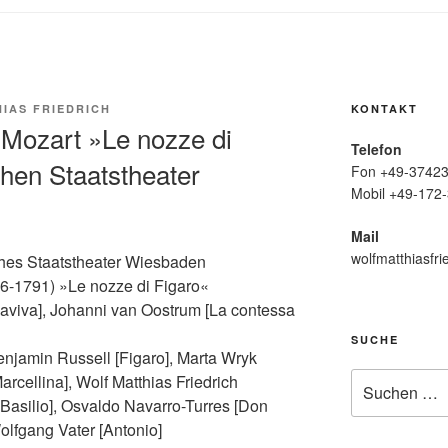
IAS FRIEDRICH
KONTAKT
Mozart »Le nozze di
Telefon
hen Staatstheater
Fon +49-37423
Mobil +49-172-
Mail
wolfmatthiasfri
ches Staatstheater Wiesbaden
-1791) »Le nozze di Figaro«
maviva], Johanni van Oostrum [La contessa
SUCHE
njamin Russell [Figaro], Marta Wryk
Suche
rcellina], Wolf Matthias Friedrich
nach:
[Basilio], Osvaldo Navarro-Turres [Don
Wolfgang Vater [Antonio]