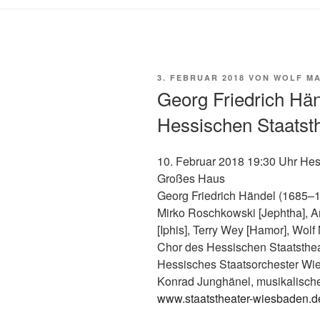
VERÖFFENTLICHT
3. FEBRUAR 2018
VON
WOLF MA
AM
Georg Friedrich Hä
Hessischen Staatst
10. Februar 2018 19:30 Uhr Hes
Großes Haus
Georg Friedrich Händel (1685–
Mirko Roschkowski [Jephtha], An
[Iphis], Terry Wey [Hamor], Wolf 
Chor des Hessischen Staatsthe
Hessisches Staatsorchester Wi
Konrad Junghänel, musikalisch
www.staatstheater-wiesbaden.d