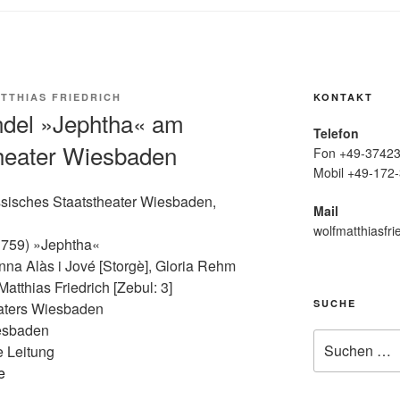
TTHIAS FRIEDRICH
KONTAKT
ndel »Jephtha« am
Telefon
heater Wiesbaden
Fon +49-37423
Mobil +49-172-
sisches Staatstheater Wiesbaden,
Mail
wolfmatthiasfri
1759) »Jephtha«
na Alàs i Jové [Storgè], Gloria Rehm
Matthias Friedrich [Zebul: 3]
SUCHE
aters Wiesbaden
esbaden
Suche
e Leitung
nach:
e