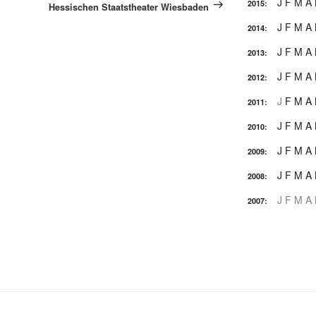
J
F
M
A
2015
:
Hessischen Staatstheater Wiesbaden
J
F
M
A
2014
:
J
F
M
A
2013
:
J
F
M
A
2012
:
J
F
M
A
2011
:
J
F
M
A
2010
:
J
F
M
A
2009
:
J
F
M
A
2008
:
J
F
M
A
2007
: