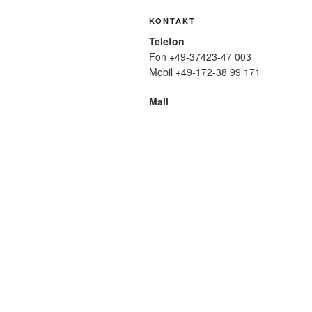
KONTAKT
Telefon
Fon +49-37423-47 003
Mobil +49-172-38 99 171
Mail
wolfmatthiasfriedrich@t-online.de
SUCHE
Suche
nach:
META
Anmelden
Eintrags-Feed
Komme
WordPress.org