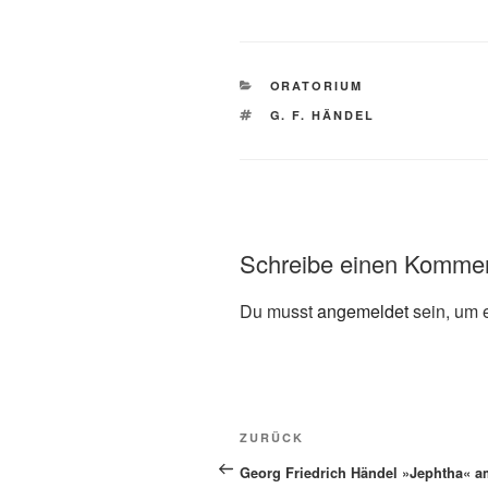
KATEGORIEN
ORATORIUM
SCHLAGWÖRTER
G. F. HÄNDEL
Schreibe einen Komme
Du musst
angemeldet
sein, um 
Beitragsnavigation
Vorheriger
ZURÜCK
Beitrag
Georg Friedrich Händel »Jephtha« a