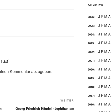
ARCHIVE
J
F
M
A
2026
:
J
F
M
A
2025
:
J
F
M
A
2024
:
J
F
M
A
2023
:
J
F
M
A
2022
:
ntar
J
F
M
A
2021
:
J
F
M
A
2020
:
einen Kommentar abzugeben.
J
F
M
A
2019
:
J
F
M
A
2018
:
J
F
M
A
2017
:
Nächster
WEITER
J
F
M
A
2016
:
Beitrag
m
Georg Friedrich Händel »Jephtha« am