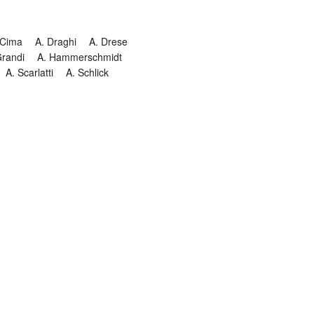
 Cima
A. Draghi
A. Drese
Grandi
A. Hammerschmidt
A. Scarlatti
A. Schlick
Historia
Jesuitendrama
Madrigal
Magnificat
Masques
istenmusiken
Orgelmusik
almkomposition
Recital
onie
Te Deum
Termin