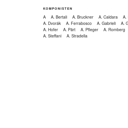
KOMPONISTEN
A
A. Bertali
A. Bruckner
A. Caldara
A.
A. Dvorák
A. Ferrabosco
A. Gabrieli
A. 
A. Hofer
A. Pärt
A. Pfleger
A. Romberg
A. Steffani
A. Stradella
KATEGORIEN
Abendmusik
Abgesagt
Geistliche Konzerte
Kantate
Konzert
Lamentation
Litanei
Messe
Motette
Oper
Oratorium
Organ
Passion
Passionsoratorium
Pastorale
Ps
Suchen
Requiem
Rundfunk
Stabat Mater
Symph
Trauermusik
Vesper
ntar-Feed