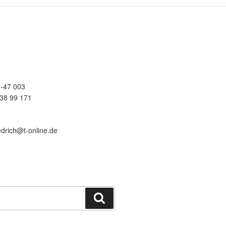
-47 003
38 99 171
edrich@t-online.de
Suchen