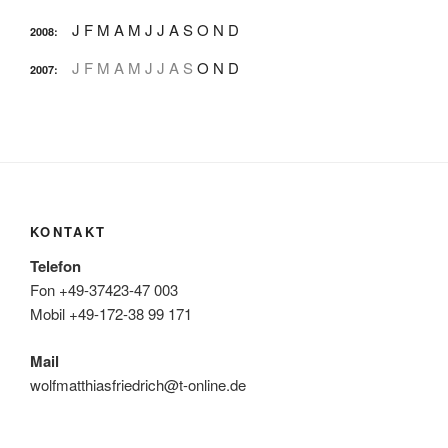
J
F
M
A
M
J
J
A
S
O
N
D
2008
:
J
F
M
A
M
J
J
A
S
O
N
D
2007
:
KONTAKT
Telefon
Fon +49-37423-47 003
Mobil +49-172-38 99 171
Mail
wolfmatthiasfriedrich@t-online.de