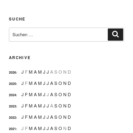
SUCHE
Suche
Suche
nach:
ARCHIVE
J
F
M
A
M
J
J
A
S
O
N
D
2026
:
J
F
M
A
M
J
J
A
S
O
N
D
2025
:
J
F
M
A
M
J
J
A
S
O
N
D
2024
:
J
F
M
A
M
J
J
A
S
O
N
D
2023
:
J
F
M
A
M
J
J
A
S
O
N
D
2022
:
J
F
M
A
M
J
J
A
S
O
N
D
2021
: