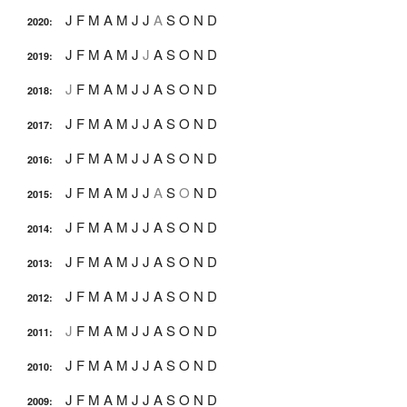
J
F
M
A
M
J
J
A
S
O
N
D
2020
:
J
F
M
A
M
J
J
A
S
O
N
D
2019
:
J
F
M
A
M
J
J
A
S
O
N
D
2018
:
J
F
M
A
M
J
J
A
S
O
N
D
2017
:
J
F
M
A
M
J
J
A
S
O
N
D
2016
:
J
F
M
A
M
J
J
A
S
O
N
D
2015
:
J
F
M
A
M
J
J
A
S
O
N
D
2014
:
J
F
M
A
M
J
J
A
S
O
N
D
2013
:
J
F
M
A
M
J
J
A
S
O
N
D
2012
:
J
F
M
A
M
J
J
A
S
O
N
D
2011
:
J
F
M
A
M
J
J
A
S
O
N
D
2010
:
J
F
M
A
M
J
J
A
S
O
N
D
2009
: