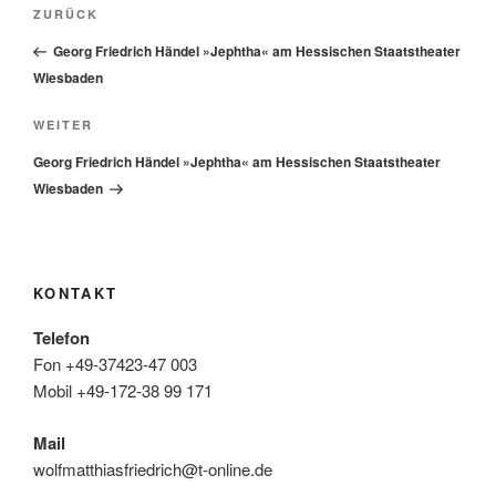
Beitragsnavigation
Vorheriger
ZURÜCK
Beitrag
Georg Friedrich Händel »Jephtha« am Hessischen Staatstheater
Wiesbaden
Nächster
WEITER
Beitrag
Georg Friedrich Händel »Jephtha« am Hessischen Staatstheater
Wiesbaden
KONTAKT
Telefon
Fon +49-37423-47 003
Mobil +49-172-38 99 171
Mail
wolfmatthiasfriedrich@t-online.de