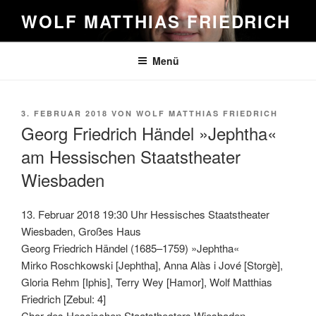
Zum
WOLF MATTHIAS FRIEDRICH
Inhalt
springen
Menü
VERÖFFENTLICHT
3. FEBRUAR 2018
VON
WOLF MATTHIAS FRIEDRICH
AM
Georg Friedrich Händel »Jephtha«
am Hessischen Staatstheater
Wiesbaden
13. Februar 2018 19:30 Uhr Hessisches Staatstheater
Wiesbaden, Großes Haus
Georg Friedrich Händel (1685–1759) »Jephtha«
Mirko Roschkowski [Jephtha], Anna Alàs i Jové [Storgè],
Gloria Rehm [Iphis], Terry Wey [Hamor], Wolf Matthias
Friedrich [Zebul: 4]
Chor des Hessischen Staatstheaters Wiesbaden