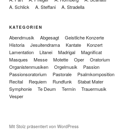
A. Schlick
A. Steffani
A. Stradella
KATEGORIEN
Abendmusik
Abgesagt
Geistliche Konzerte
Historia
Jesuitendrama
Kantate
Konzert
Lamentation
Litanei
Madrigal
Magnificat
Masques
Messe
Motette
Oper
Oratorium
Organistenmusiken
Orgelmusik
Passion
Passionsoratorium
Pastorale
Psalmkomposition
Recital
Requiem
Rundfunk
Stabat Mater
Symphonie
Te Deum
Termin
Trauermusik
Vesper
Mit Stolz präsentiert von WordPress