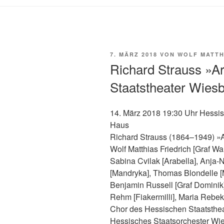
VERÖFFENTLICHT
7. MÄRZ 2018
VON
WOLF MATTH
AM
Richard Strauss »A
Staatstheater Wies
14. März 2018 19:30 Uhr Hessi
Haus
Richard Strauss (1864–1949) »
Wolf Matthias Friedrich [Graf Wa
Sabina Cvilak [Arabella], Anja
[Mandryka], Thomas Blondelle [
Benjamin Russell [Graf Dominik]
Rehm [Fiakermilli], Maria Rebek
Chor des Hessischen Staatsthe
Hessisches Staatsorchester Wi