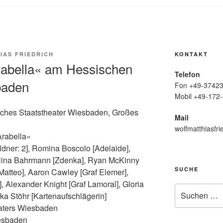
IAS FRIEDRICH
KONTAKT
rabella« am Hessischen
Telefon
baden
Fon +49-37423
Mobil +49-172-
sches Staatstheater Wiesbaden, Großes
Mail
wolfmatthiasfri
Arabella«
ldner: 2], Romina Boscolo [Adelaide],
-Nina Bahrmann [Zdenka], Ryan McKinny
SUCHE
Matteo], Aaron Cawley [Graf Elemer],
, Alexander Knight [Graf Lamoral], Gloria
Suche
ka Stöhr [Kartenaufschlägerin]
nach:
aters Wiesbaden
esbaden