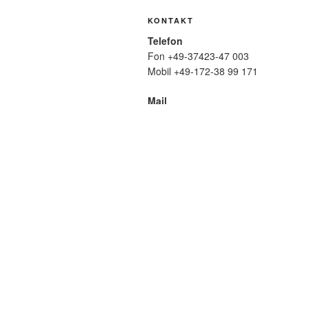
KONTAKT
Telefon
Fon +49-37423-47 003
Mobil +49-172-38 99 171
Mail
wolfmatthiasfriedrich@t-online.de
SUCHE
Suche
nach:
META
Anmelden
Eintrags-Feed
Komme
WordPress.org