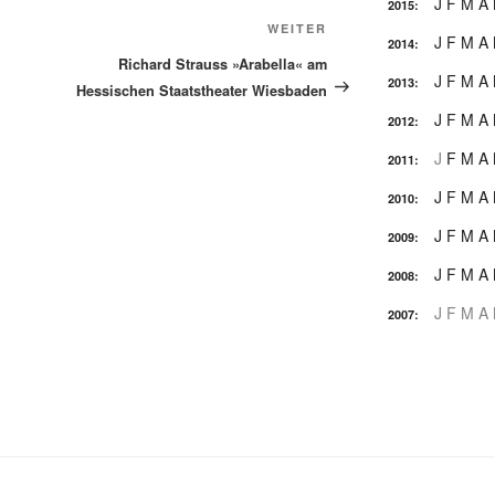
J
F
M
A
2015
:
Nächster
WEITER
J
F
M
A
2014
:
Beitrag
Richard Strauss »Arabella« am
J
F
M
A
2013
:
Hessischen Staatstheater Wiesbaden
J
F
M
A
2012
:
J
F
M
A
2011
:
J
F
M
A
2010
:
J
F
M
A
2009
:
J
F
M
A
2008
:
J
F
M
A
2007
: