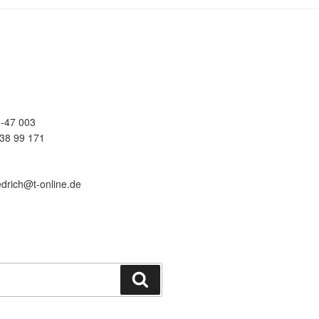
-47 003
38 99 171
edrich@t-online.de
Suchen