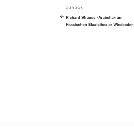
Beitragsnavigation
Vorheriger
ZURÜCK
Beitrag
Richard Strauss »Arabella« am
Hessischen Staatstheater Wiesbaden