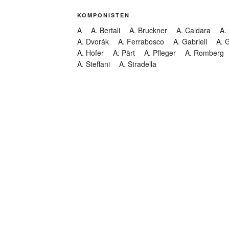
KOMPONISTEN
A
A. Bertali
A. Bruckner
A. Caldara
A.
A. Dvorák
A. Ferrabosco
A. Gabrieli
A. 
A. Hofer
A. Pärt
A. Pfleger
A. Romberg
A. Steffani
A. Stradella
KATEGORIEN
Abendmusik
Abgesagt
Geistliche Konzerte
Kantate
Konzert
Lamentation
Litanei
Messe
Motette
Oper
Oratorium
Organ
Passion
Passionsoratorium
Pastorale
Ps
Suchen
Requiem
Rundfunk
Stabat Mater
Symph
Trauermusik
Vesper
ntar-Feed