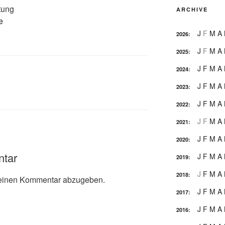
tung
ARCHIVE
e
J
F
M
A
2026
:
J
F
M
A
2025
:
J
F
M
A
2024
:
J
F
M
A
2023
:
J
F
M
A
2022
:
J
F
M
A
2021
:
J
F
M
A
2020
:
ntar
J
F
M
A
2019
:
J
F
M
A
2018
:
einen Kommentar abzugeben.
J
F
M
A
2017
:
J
F
M
A
2016
: