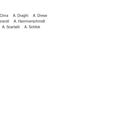
 Cima
A. Draghi
A. Drese
Grandi
A. Hammerschmidt
A. Scarlatti
A. Schlick
Historia
Jesuitendrama
Madrigal
Magnificat
Masques
istenmusiken
Orgelmusik
almkomposition
Recital
onie
Te Deum
Termin