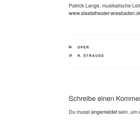
Patrick Lange, musikalische Lei
www.staatstheater-wiesbaden.d
KATEGORIEN
OPER
SCHLAGWÖRTER
R. STRAUSS
Schreibe einen Komme
Du musst
angemeldet
sein, um 