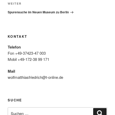
Nächster
WEITER
Beitrag
Spurensuche im Neuen Museum zu Berlin
KONTAKT
Telefon
Fon +49-37423-47 003
Mobil +49-172-38 99 171
Mail
wolfmatthiasfriedrich@t-online.de
SUCHE
Suche
Suche