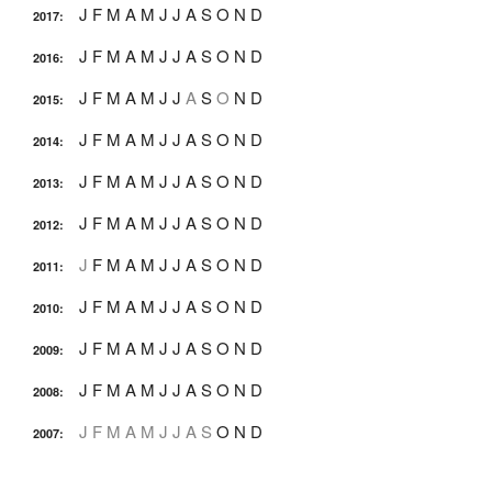
J
F
M
A
M
J
J
A
S
O
N
D
2017
:
J
F
M
A
M
J
J
A
S
O
N
D
2016
:
J
F
M
A
M
J
J
A
S
O
N
D
2015
:
J
F
M
A
M
J
J
A
S
O
N
D
2014
:
J
F
M
A
M
J
J
A
S
O
N
D
2013
:
J
F
M
A
M
J
J
A
S
O
N
D
2012
:
J
F
M
A
M
J
J
A
S
O
N
D
2011
:
J
F
M
A
M
J
J
A
S
O
N
D
2010
:
J
F
M
A
M
J
J
A
S
O
N
D
2009
:
J
F
M
A
M
J
J
A
S
O
N
D
2008
:
J
F
M
A
M
J
J
A
S
O
N
D
2007
: