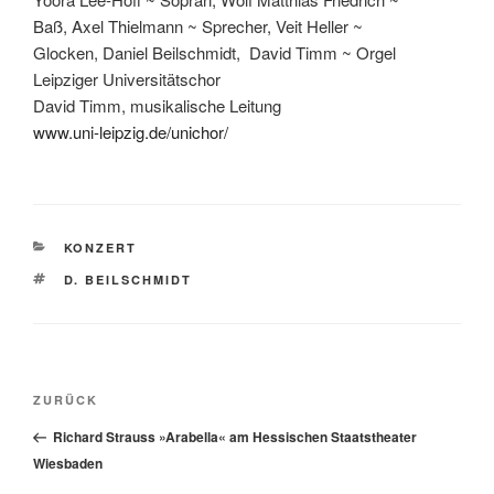
Baß, Axel Thielmann ~ Sprecher, Veit Heller ~
Glocken, Daniel Beilschmidt, David Timm ~ Orgel
Leipziger Universitätschor
David Timm, musikalische Leitung
www.uni-leipzig.de/unichor/
KATEGORIEN
KONZERT
SCHLAGWÖRTER
D. BEILSCHMIDT
Beitragsnavigation
Vorheriger
ZURÜCK
Beitrag
Richard Strauss »Arabella« am Hessischen Staatstheater
Wiesbaden