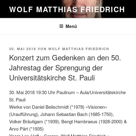
Zum
WOLF MATTHIAS FRIEDRICH
Inhalt
springen
Menü
VERÖFFENTLICHT
30. MAI 2018
VON
WOLF MATTHIAS FRIEDRICH
AM
Konzert zum Gedenken an den 50.
Jahrestag der Sprengung der
Universitätskirche St. Pauli
30. Mai 2018 19:30 Uhr Paulinum – Aula/Universitätskirche
St. Pauli
Werke von Daniel Beilschmidt (*1978) »Visionen«
(Uraufführung), Johann Sebastian Bach (1685-1750),
Volker Bräutigam (*1939), Bengt Hambraeus (1928-2000) &
Arvo Pärt (*1935)
Yoora Lee-Hoff ~ Sopran, Wolf Matthias Friedrich ~