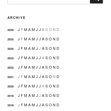
nach:
ARCHIVE
J
F
M
A
M
J
J
A
S
O
N
D
2026
:
J
F
M
A
M
J
J
A
S
O
N
D
2025
:
J
F
M
A
M
J
J
A
S
O
N
D
2024
:
J
F
M
A
M
J
J
A
S
O
N
D
2023
:
J
F
M
A
M
J
J
A
S
O
N
D
2022
:
J
F
M
A
M
J
J
A
S
O
N
D
2021
:
J
F
M
A
M
J
J
A
S
O
N
D
2020
:
J
F
M
A
M
J
J
A
S
O
N
D
2019
:
J
F
M
A
M
J
J
A
S
O
N
D
2018
: