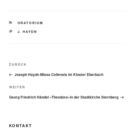
KATEGORIEN
ORATORIUM
SCHLAGWÖRTER
J. HAYDN
Beitragsnavigation
Vorheriger
ZURÜCK
Beitrag
Joseph Haydn Missa Cellensis im Kloster Eberbach
Nächster
WEITER
Beitrag
Georg Friedrich Händel »Theodora«in der Stadtkirche Sternberg
KONTAKT