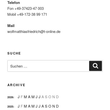
Telefon
Fon +49-37423-47 003
Mobil +49-172-38 99 171
Mail
wolfmatthiasfriedrich@t-online.de
SUCHE
Suche
Suche
nach:
ARCHIVE
J
F
M
A
M
J
J
A
S
O
N
D
2026
:
J
F
M
A
M
J
J
A
S
O
N
D
2025
: