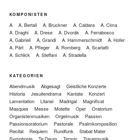
KOMPONISTEN
A
A. Bertali
A. Bruckner
A. Caldara
A. Cima
A. Draghi
A. Drese
A. Dvorák
A. Ferrabosco
A. Gabrieli
A. Grandi
A. Hammerschmidt
A. Hofer
A. Pärt
A. Pfleger
A. Romberg
A. Scarlatti
A. Schlick
A. Steffani
A. Stradella
KATEGORIEN
Abendmusik
Abgesagt
Geistliche Konzerte
Historia
Jesuitendrama
Kantate
Konzert
Lamentation
Litanei
Madrigal
Magnificat
Masques
Messe
Motette
Oper
Oratorium
Organistenmusiken
Orgelmusik
Passion
Passionsoratorium
Pastorale
Psalmkomposition
Recital
Requiem
Rundfunk
Stabat Mater
Symphonie
Te Deum
Termin
Trauermusik