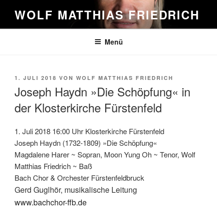
Zum
WOLF MATTHIAS FRIEDRICH
Inhalt
springen
Menü
VERÖFFENTLICHT
1. JULI 2018
VON
WOLF MATTHIAS FRIEDRICH
AM
Joseph Haydn »Die Schöpfung« in
der Klosterkirche Fürstenfeld
1. Juli 2018 16:00 Uhr Klosterkirche Fürstenfeld
Joseph Haydn (1732-1809) »Die Schöpfung«
Magdalene Harer ~ Sopran, Moon Yung Oh ~ Tenor, Wolf
Matthias Friedrich ~ Baß
Bach Chor & Orchester Fürstenfeldbruck
Gerd Guglhör, musikalische Leitung
www.bachchor-ffb.de