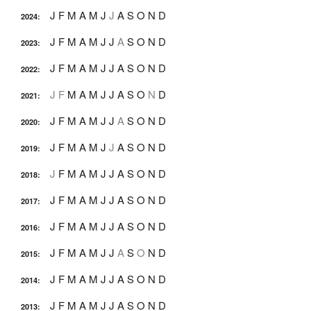
J
F
M
A
M
J
J
A
S
O
N
D
2024
:
J
F
M
A
M
J
J
A
S
O
N
D
2023
:
J
F
M
A
M
J
J
A
S
O
N
D
2022
:
J
F
M
A
M
J
J
A
S
O
N
D
2021
:
J
F
M
A
M
J
J
A
S
O
N
D
2020
:
J
F
M
A
M
J
J
A
S
O
N
D
2019
:
J
F
M
A
M
J
J
A
S
O
N
D
2018
:
J
F
M
A
M
J
J
A
S
O
N
D
2017
:
J
F
M
A
M
J
J
A
S
O
N
D
2016
:
J
F
M
A
M
J
J
A
S
O
N
D
2015
:
J
F
M
A
M
J
J
A
S
O
N
D
2014
:
J
F
M
A
M
J
J
A
S
O
N
D
2013
: