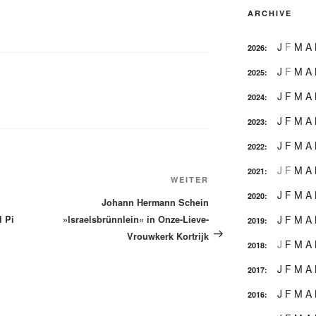
ARCHIVE
J
F
M
A
2026
:
J
F
M
A
2025
:
J
F
M
A
2024
:
J
F
M
A
2023
:
J
F
M
A
2022
:
J
F
M
A
2021
:
Nächster
WEITER
J
F
M
A
Beitrag
2020
:
Johann Hermann Schein
J
F
M
A
l Pi
»Israelsbrünnlein« in Onze-Lieve-
2019
:
Vrouwkerk Kortrijk
J
F
M
A
2018
:
J
F
M
A
2017
:
J
F
M
A
2016
: