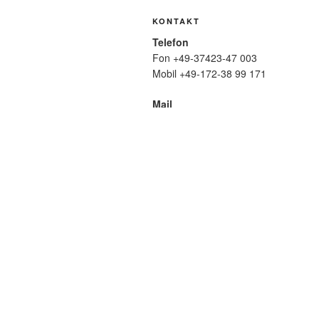
KONTAKT
Telefon
Fon +49-37423-47 003
Mobil +49-172-38 99 171
Mail
wolfmatthiasfriedrich@t-online.de
SUCHE
Suche
nach:
META
Anmelden
Eintrags-Feed
Komme
WordPress.org