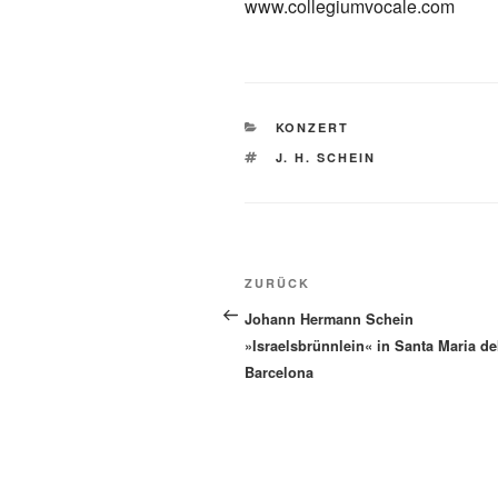
www.collegiumvocale.com
KATEGORIEN
KONZERT
SCHLAGWÖRTER
J. H. SCHEIN
Beitragsnavigation
Vorheriger
ZURÜCK
Beitrag
Johann Hermann Schein
»Israelsbrünnlein« in Santa Maria de
Barcelona