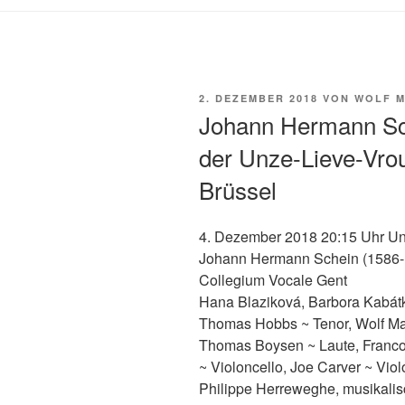
VERÖFFENTLICHT
2. DEZEMBER 2018
VON
WOLF M
AM
Johann Hermann Sch
der Unze-Lieve-Vro
Brüssel
4. Dezember 2018 20:15 Uhr Un
Johann Hermann Schein (1586-1
Collegium Vocale Gent
Hana Blaziková, Barbora Kabátk
Thomas Hobbs ~ Tenor, Wolf Mat
Thomas Boysen ~ Laute, Francoi
~ Violoncello, Joe Carver ~ Vio
Philippe Herreweghe, musikalis