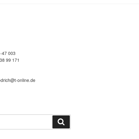
-47 003
38 99 171
edrich@t-online.de
Suchen