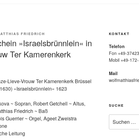
ATTHIAS FRIEDRICH
KONTAKT
ein »Israelsbrünnlein« in
Telefon
uw Ter Kamerenkerk
Fon +49-37423
Mobil +49-172-
Mail
wolfmatthiasfri
ze-Lieve-Vrouw Ter Kamerenkerk Brüssel
630) »Israelsbrünnlein« 1623
ova ~ Sopran, Robert Getchell ~ Altus,
SUCHE
thias Friedrich ~ Baß
Suche
s Guerrier ~ Orgel, Ageet Zweistra
nach:
lone
che Leitung