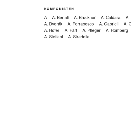
KOMPONISTEN
A
A. Bertali
A. Bruckner
A. Caldara
A.
A. Dvorák
A. Ferrabosco
A. Gabrieli
A. 
A. Hofer
A. Pärt
A. Pfleger
A. Romberg
A. Steffani
A. Stradella
KATEGORIEN
Abendmusik
Abgesagt
Geistliche Konzerte
Kantate
Konzert
Lamentation
Litanei
Messe
Motette
Oper
Oratorium
Organ
Passion
Passionsoratorium
Pastorale
Ps
Suchen
Requiem
Rundfunk
Stabat Mater
Symph
Trauermusik
Vesper
ntar-Feed