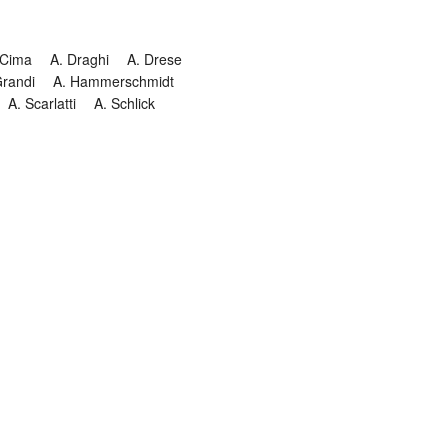
 Cima
A. Draghi
A. Drese
Grandi
A. Hammerschmidt
A. Scarlatti
A. Schlick
Historia
Jesuitendrama
Madrigal
Magnificat
Masques
istenmusiken
Orgelmusik
almkomposition
Recital
onie
Te Deum
Termin