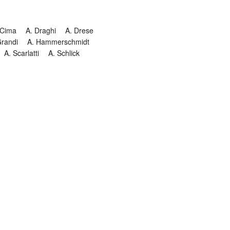
 Cima
A. Draghi
A. Drese
Grandi
A. Hammerschmidt
A. Scarlatti
A. Schlick
Historia
Jesuitendrama
Madrigal
Magnificat
Masques
istenmusiken
Orgelmusik
almkomposition
Recital
onie
Te Deum
Termin