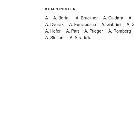
KOMPONISTEN
A
A. Bertali
A. Bruckner
A. Caldara
A.
A. Dvorák
A. Ferrabosco
A. Gabrieli
A. 
A. Hofer
A. Pärt
A. Pfleger
A. Romberg
A. Steffani
A. Stradella
KATEGORIEN
Abendmusik
Abgesagt
Geistliche Konzerte
Kantate
Konzert
Lamentation
Litanei
Messe
Motette
Oper
Oratorium
Organ
Passion
Passionsoratorium
Pastorale
Ps
Suchen
Requiem
Rundfunk
Stabat Mater
Symph
Trauermusik
Vesper
ntar-Feed