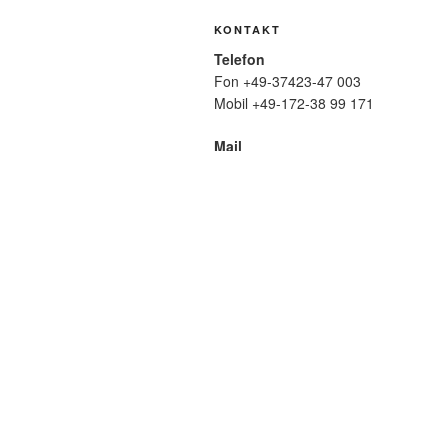
KONTAKT
Telefon
Fon +49-37423-47 003
Mobil +49-172-38 99 171
Mail
wolfmatthiasfriedrich@t-online.de
SUCHE
Suche
nach:
META
Anmelden
Eintrags-Feed
Komme
WordPress.org