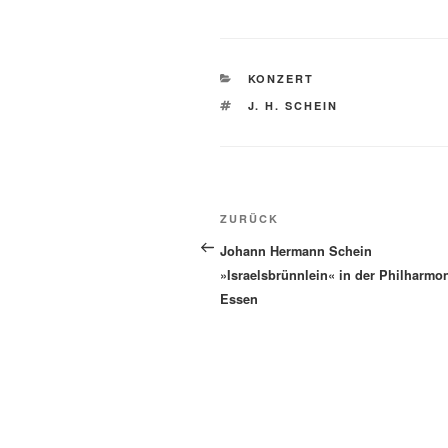
KATEGORIEN
KONZERT
SCHLAGWÖRTER
J. H. SCHEIN
Beitragsnavigation
Vorheriger
ZURÜCK
Beitrag
Johann Hermann Schein
»Israelsbrünnlein« in der Philharmo
Essen