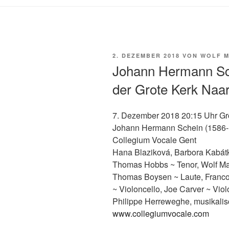
VERÖFFENTLICHT
2. DEZEMBER 2018
VON
WOLF M
AM
Johann Hermann Sch
der Grote Kerk Naa
7. Dezember 2018 20:15 Uhr Gr
Johann Hermann Schein (1586-1
Collegium Vocale Gent
Hana Blaziková, Barbora Kabátk
Thomas Hobbs ~ Tenor, Wolf Mat
Thomas Boysen ~ Laute, Francoi
~ Violoncello, Joe Carver ~ Vio
Philippe Herreweghe, musikalis
www.collegiumvocale.com