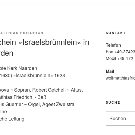
ATTHIAS FRIEDRICH
KONTAKT
ein »Israelsbrünnlein« in
Telefon
rden
Fon +49-37423
Mobil +49-172-
ote Kerk Naarden
Mail
630) »Israelsbrünnlein« 1623
wolfmatthiasfri
ova ~ Sopran, Robert Getchell ~ Altus,
thias Friedrich ~ Baß
SUCHE
s Guerrier ~ Orgel, Ageet Zweistra
lone
Suche
che Leitung
nach: