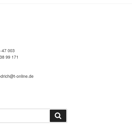
-47 003
38 99 171
edrich@t-online.de
Suchen