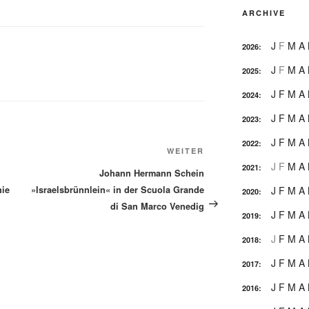
ARCHIVE
J
F
M
A
2026
:
J
F
M
A
2025
:
J
F
M
A
2024
:
J
F
M
A
2023
:
J
F
M
A
2022
:
Nächster
WEITER
J
F
M
A
Beitrag
2021
:
Johann Hermann Schein
nie
»Israelsbrünnlein« in der Scuola Grande
J
F
M
A
2020
:
di San Marco Venedig
J
F
M
A
2019
:
J
F
M
A
2018
:
J
F
M
A
2017
:
J
F
M
A
2016
: