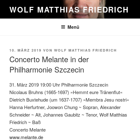
Zum
WOLF MATTHIAS FRIEDRICH
Inhalt
springen
Menü
VERÖFFENTLICHT
10. MÄRZ 2019
VON
WOLF MATTHIAS FRIEDRICH
AM
Concerto Melante in der
Philharmonie Szczecin
31. März 2019 19:00 Uhr Philharmonie Szczecin
Nicolaus Bruhns (1665-1697) »Hemmt eure Tränenflut«
Dietrich Buxtehude (um 1637-1707) »Membra Jesu nostri«
Hanna Herfurtner, Joowon Chung
~
Sopran, Alexander
Schneider
~
Alt, Johannes Gaubitz
~
Tenor, Wolf Matthias
Friedrich
~
Baß
Concerto Melante
www.melante.de