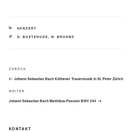
KATEGORIEN
KONZERT
SCHLAGWÖRTER
D. BUXTEHUDE
,
N. BRUHNS
Beitragsnavigation
Vorheriger
ZURÜCK
Beitrag
Johann Sebastian Bach Köthener Trauermusik in St. Peter Zürich
Nächster
WEITER
Beitrag
Johann Sebastian Bach Matthäus-Passion BWV 244
KONTAKT