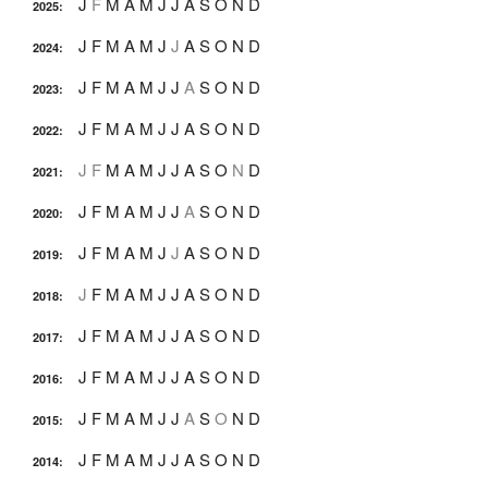
J
F
M
A
M
J
J
A
S
O
N
D
2025
:
J
F
M
A
M
J
J
A
S
O
N
D
2024
:
J
F
M
A
M
J
J
A
S
O
N
D
2023
:
J
F
M
A
M
J
J
A
S
O
N
D
2022
:
J
F
M
A
M
J
J
A
S
O
N
D
2021
:
J
F
M
A
M
J
J
A
S
O
N
D
2020
:
J
F
M
A
M
J
J
A
S
O
N
D
2019
:
J
F
M
A
M
J
J
A
S
O
N
D
2018
:
J
F
M
A
M
J
J
A
S
O
N
D
2017
:
J
F
M
A
M
J
J
A
S
O
N
D
2016
:
J
F
M
A
M
J
J
A
S
O
N
D
2015
:
J
F
M
A
M
J
J
A
S
O
N
D
2014
: