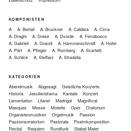
KOMPONISTEN
A
A. Bertali
A. Bruckner
A. Caldara
A. Cima
A. Draghi
A. Drese
A. Dvorák
A. Ferrabosco
A. Gabrieli
A. Grandi
A. Hammerschmidt
A. Hofer
A. Pärt
A. Pfleger
A. Romberg
A. Scarlatti
A. Schlick
A. Steffani
A. Stradella
KATEGORIEN
Abendmusik
Abgesagt
Geistliche Konzerte
Historia
Jesuitendrama
Kantate
Konzert
Lamentation
Litanei
Madrigal
Magnificat
Masques
Messe
Motette
Oper
Oratorium
Organistenmusiken
Orgelmusik
Passion
Passionsoratorium
Pastorale
Psalmkomposition
Recital
Requiem
Rundfunk
Stabat Mater