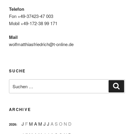
Telefon
Fon +49-37423-47 003
Mobil +49-172-38 99 171
Mail
wolfmatthiasfriedrich@t-online.de
SUCHE
Suche
Suche
nach:
ARCHIVE
J
F
M
A
M
J
J
A
S
O
N
D
2026
: