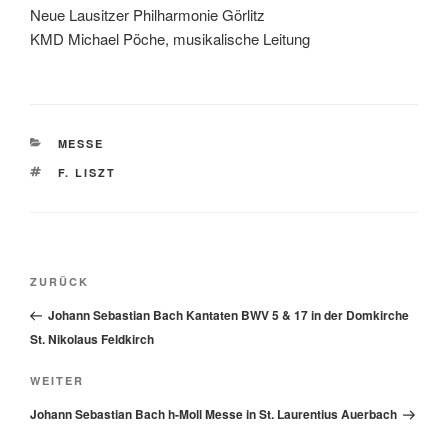
Neue Lausitzer Philharmonie Görlitz
KMD Michael Pöche, musikalische Leitung
KATEGORIEN
MESSE
SCHLAGWÖRTER
F. LISZT
Beitragsnavigation
Vorheriger
ZURÜCK
Beitrag
Johann Sebastian Bach Kantaten BWV 5 & 17 in der Domkirche
St. Nikolaus Feldkirch
Nächster
WEITER
Beitrag
Johann Sebastian Bach h-Moll Messe in St. Laurentius Auerbach