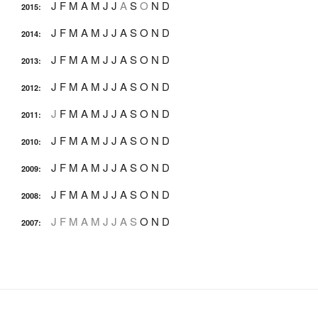
J
F
M
A
M
J
J
A
S
O
N
D
2015
:
J
F
M
A
M
J
J
A
S
O
N
D
2014
:
J
F
M
A
M
J
J
A
S
O
N
D
2013
:
J
F
M
A
M
J
J
A
S
O
N
D
2012
:
J
F
M
A
M
J
J
A
S
O
N
D
2011
:
J
F
M
A
M
J
J
A
S
O
N
D
2010
:
J
F
M
A
M
J
J
A
S
O
N
D
2009
:
J
F
M
A
M
J
J
A
S
O
N
D
2008
:
J
F
M
A
M
J
J
A
S
O
N
D
2007
: