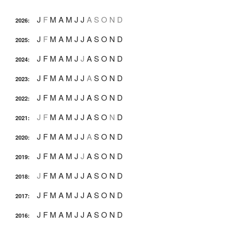
J
F
M
A
M
J
J
A
S
O
N
D
2026
:
J
F
M
A
M
J
J
A
S
O
N
D
2025
:
J
F
M
A
M
J
J
A
S
O
N
D
2024
:
J
F
M
A
M
J
J
A
S
O
N
D
2023
:
J
F
M
A
M
J
J
A
S
O
N
D
2022
:
J
F
M
A
M
J
J
A
S
O
N
D
2021
:
J
F
M
A
M
J
J
A
S
O
N
D
2020
:
J
F
M
A
M
J
J
A
S
O
N
D
2019
:
J
F
M
A
M
J
J
A
S
O
N
D
2018
:
J
F
M
A
M
J
J
A
S
O
N
D
2017
:
J
F
M
A
M
J
J
A
S
O
N
D
2016
: