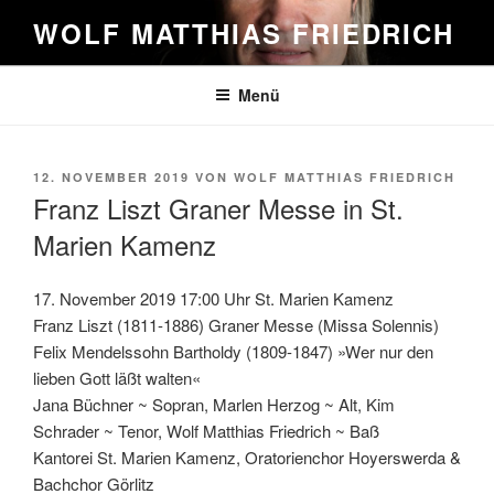
Zum
WOLF MATTHIAS FRIEDRICH
Inhalt
springen
Menü
VERÖFFENTLICHT
12. NOVEMBER 2019
VON
WOLF MATTHIAS FRIEDRICH
AM
Franz Liszt Graner Messe in St.
Marien Kamenz
17. November 2019 17:00 Uhr St. Marien Kamenz
Franz Liszt (1811-1886) Graner Messe (Missa Solennis)
Felix Mendelssohn Bartholdy (1809-1847) »Wer nur den
lieben Gott läßt walten«
Jana Büchner ~ Sopran, Marlen Herzog ~ Alt, Kim
Schrader ~ Tenor, Wolf Matthias Friedrich ~ Baß
Kantorei St. Marien Kamenz, Oratorienchor Hoyerswerda &
Bachchor Görlitz