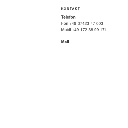
KONTAKT
Telefon
Fon +49-37423-47 003
Mobil +49-172-38 99 171
Mail
wolfmatthiasfriedrich@t-online.de
SUCHE
Suche
nach:
META
Anmelden
Eintrags-Feed
Komme
WordPress.org