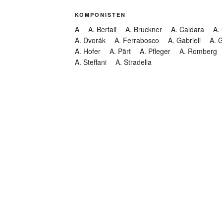
KOMPONISTEN
A
A. Bertali
A. Bruckner
A. Caldara
A.
A. Dvorák
A. Ferrabosco
A. Gabrieli
A. 
A. Hofer
A. Pärt
A. Pfleger
A. Romberg
A. Steffani
A. Stradella
KATEGORIEN
Abendmusik
Abgesagt
Geistliche Konzerte
Kantate
Konzert
Lamentation
Litanei
Messe
Motette
Oper
Oratorium
Organ
Passion
Passionsoratorium
Pastorale
Ps
Suchen
Requiem
Rundfunk
Stabat Mater
Symph
Trauermusik
Vesper
ntar-Feed