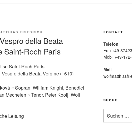
ATTHIAS FRIEDRICH
KONTAKT
Vespro della Beata
Telefon
se Saint-Roch Paris
Fon +49-37423
Mobil +49-172-
ise Saint-Roch Paris
Mail
 Vespro della Beata Vergine (1610)
wolfmatthiasfri
ková ~ Sopran, William Knight, Benedict
n Mechelen ~ Tenor, Peter Kooij, Wolf
SUCHE
Suche
che Leitung
nach: