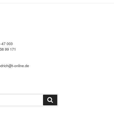
-47 003
38 99 171
edrich@t-online.de
Suchen