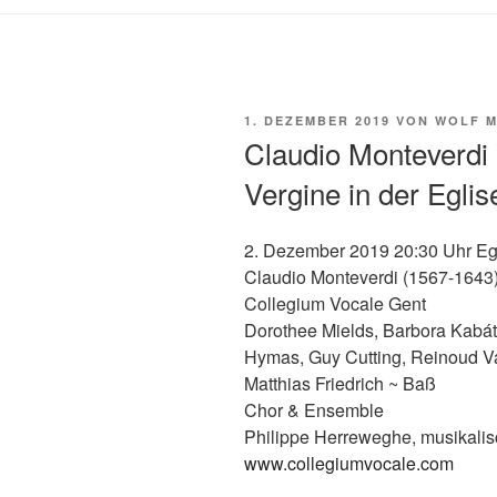
VERÖFFENTLICHT
1. DEZEMBER 2019
VON
WOLF M
AM
Claudio Monteverdi 
Vergine in der Egli
2. Dezember 2019 20:30 Uhr Egl
Claudio Monteverdi (1567-1643)
Collegium Vocale Gent
Dorothee Mields, Barbora Kabát
Hymas, Guy Cutting, Reinoud Va
Matthias Friedrich ~ Baß
Chor & Ensemble
Philippe Herreweghe, musikalis
www.collegiumvocale.com