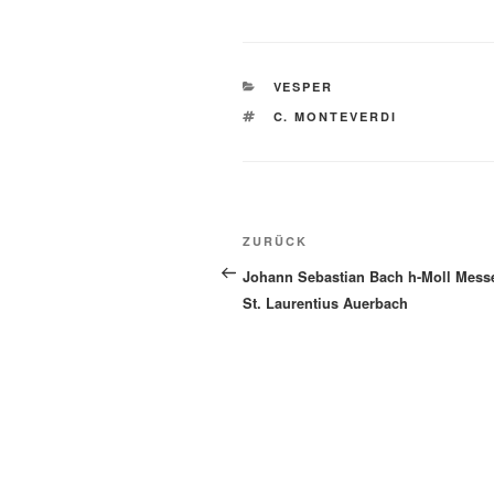
KATEGORIEN
VESPER
SCHLAGWÖRTER
C. MONTEVERDI
Beitragsnavigation
Vorheriger
ZURÜCK
Beitrag
Johann Sebastian Bach h-Moll Messe
St. Laurentius Auerbach