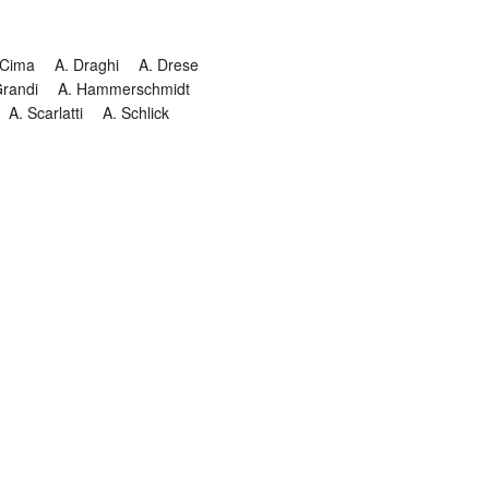
 Cima
A. Draghi
A. Drese
Grandi
A. Hammerschmidt
A. Scarlatti
A. Schlick
Historia
Jesuitendrama
Madrigal
Magnificat
Masques
istenmusiken
Orgelmusik
almkomposition
Recital
onie
Te Deum
Termin