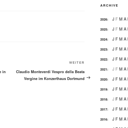
ARCHIVE
J
F
M
A
2026
:
J
F
M
A
2025
:
J
F
M
A
2024
:
J
F
M
A
2023
:
J
F
M
A
2022
:
Nächster
WEITER
J
F
M
A
Beitrag
2021
:
 in
Claudio Monteverdi Vespro della Beata
Vergine im Konzerthaus Dortmund
J
F
M
A
2020
:
J
F
M
A
2019
:
J
F
M
A
2018
:
J
F
M
A
2017
:
J
F
M
A
2016
: